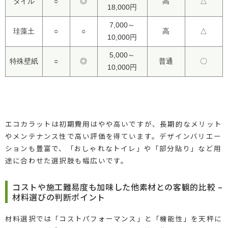
タイル
○
◎
高
△
18,000円
7,000～
珪藻土
○
○
高
△
10,000円
5,000～
特殊壁紙
○
◎
普通
〇
10,000円
エコカラットは初期費用はやや高いですが、長期的なメリット
やメンテナンス性で高い評価を得ています。デザインバリエー
ションも豊富で、「おしゃれなトイレ」や「部分貼り」など用
途に合わせた選択肢も幅広いです。
コストや施工難易度も加味した他素材との客観的比較 –
材料選びの判断ポイント
材料選択では「コストパフォーマンス」と「機能性」を天秤に