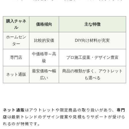
購入チャネ
価格傾向
主な特徴
ル
ホームセン
比較的安価
DIY向け材料が充実
ター
中価格帯～高
専門店
プロ施工提案・デザイン豊富
級
最安価格〜幅
商品の種類が多く、アウトレット
ネット通販
広い
も選べる
ネット通販
はアウトレットや限定商品の取り扱いがあり、
専門
店
は最新トレンドのデザイン提案や見積もりサポートが受けら
れるのが特徴です。