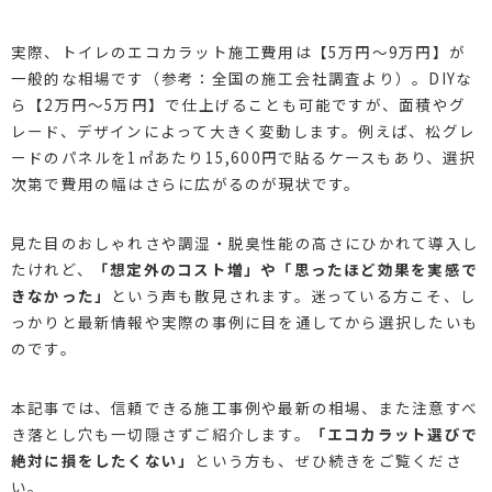
実際、トイレのエコカラット施工費用は【5万円～9万円】が
一般的な相場です（参考：全国の施工会社調査より）。DIYな
ら【2万円～5万円】で仕上げることも可能ですが、面積やグ
レード、デザインによって大きく変動します。例えば、松グレ
ードのパネルを1㎡あたり15,600円で貼るケースもあり、選択
次第で費用の幅はさらに広がるのが現状です。
見た目のおしゃれさや調湿・脱臭性能の高さにひかれて導入し
たけれど、
「想定外のコスト増」や「思ったほど効果を実感で
きなかった」
という声も散見されます。迷っている方こそ、し
っかりと最新情報や実際の事例に目を通してから選択したいも
のです。
本記事では、信頼できる施工事例や最新の相場、また注意すべ
き落とし穴も一切隠さずご紹介します。
「エコカラット選びで
絶対に損をしたくない」
という方も、ぜひ続きをご覧くださ
い。