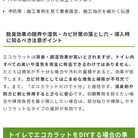
予防策：施工事例を見て業者選定、施工指示を細かく伝達
脱臭効果の限界や湿気・カビ対策の落とし穴 – 導入時
に知るべき注意ポイント
エコカラットは
消臭・調湿効果が高いとされますが、トイレ内
すべての臭いや湿気を完全に除去できるわけではありません
。
たとえば換気が不十分な場合や汚れの蓄積があると、効果が低
下します。
カビ対策としてはこまめな換気と掃除が不可欠
で
す。また、「エコカラットだけで十分」と過信せず、
消臭剤や
防カビ剤と併用するとさらに安心
です。初期費用を抑えたい場
合や掃除負担を最小限にしたい場合は、部分貼りや掃除しやす
いフラットなタイプの選択が有効です。
トイレでエコカラットをDIYする場合の準