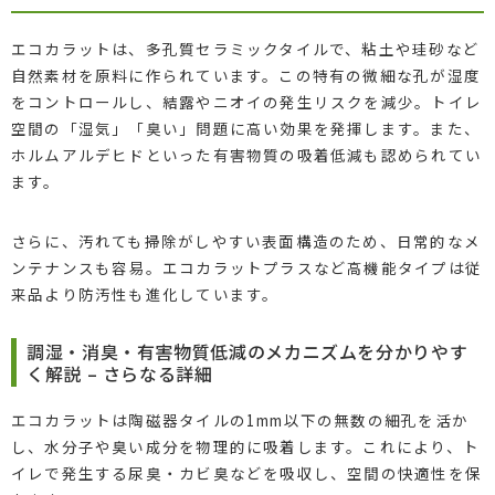
エコカラットは、多孔質セラミックタイルで、粘土や珪砂など
自然素材を原料に作られています。この特有の微細な孔が湿度
をコントロールし、結露やニオイの発生リスクを減少。トイレ
空間の「湿気」「臭い」問題に高い効果を発揮します。また、
ホルムアルデヒドといった有害物質の吸着低減も認められてい
ます。
さらに、汚れても掃除がしやすい表面構造のため、日常的なメ
ンテナンスも容易。エコカラットプラスなど高機能タイプは従
来品より防汚性も進化しています。
調湿・消臭・有害物質低減のメカニズムを分かりやす
く解説 – さらなる詳細
エコカラットは陶磁器タイルの1mm以下の無数の細孔を活か
し、水分子や臭い成分を物理的に吸着します。これにより、ト
イレで発生する尿臭・カビ臭などを吸収し、空間の快適性を保