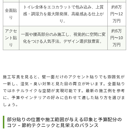
トイレ全体をエコカラットで包み込み、上質
約8万
全面貼
感・調湿力を最大限発揮。高級感ある仕上が
円〜12
り
り。
万円
アクセ
約5万
一面や腰高部分のみ施工し、視覚的に空間に変
ント貼
円〜10
化をつける人気手法。デザイン選択肢豊富。
り
万円
施工写真を見ると、壁一面だけのアクセント貼りでも雰囲気が
一新し、湿気・臭い対策と見た目の両立が叶います。全面貼り
ではホテルライクな空間が実現可能です。最新の施工例を参考
に、予算やインテリアの好みに合わせて適した貼り方を選びま
しょう。
部分貼りの位置や施工範囲が与える印象と予算配分の
コツ – 節約テクニックと見栄えのバランス