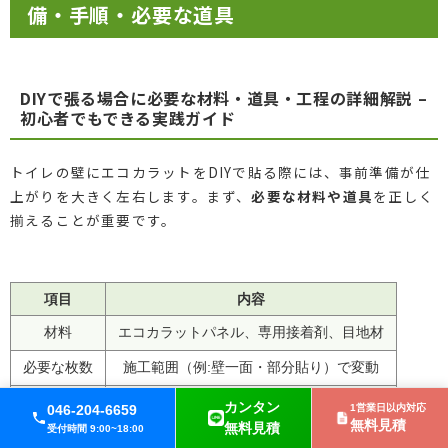
備・手順・必要な道具
DIYで張る場合に必要な材料・道具・工程の詳細解説 –
初心者でもできる実践ガイド
トイレの壁にエコカラットをDIYで貼る際には、事前準備が仕
上がりを大きく左右します。まず、
必要な材料や道具
を正しく
揃えることが重要です。
項目
内容
材料
エコカラットパネル、専用接着剤、目地材
必要な枚数
施工範囲（例:壁一面・部分貼り）で変動
道具
カッターナイフ、定規、水平器、ヘラ、手袋
カンタン
046-204-6659
1営業日以内対応
無料見積
無料見積
受付時間 9:00~18:00
その他消耗品
養生テープ、雑巾、マスキングテープ