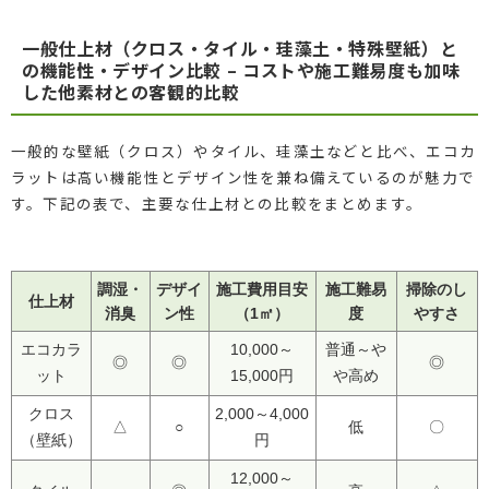
一般仕上材（クロス・タイル・珪藻土・特殊壁紙）と
の機能性・デザイン比較 – コストや施工難易度も加味
した他素材との客観的比較
一般的な壁紙（クロス）やタイル、珪藻土などと比べ、エコカ
ラットは高い機能性とデザイン性を兼ね備えているのが魅力で
す。下記の表で、主要な仕上材との比較をまとめます。
調湿・
デザイ
施工費用目安
施工難易
掃除のし
仕上材
消臭
ン性
（1㎡）
度
やすさ
エコカラ
10,000～
普通～や
◎
◎
◎
ット
15,000円
や高め
クロス
2,000～4,000
△
○
低
〇
（壁紙）
円
12,000～