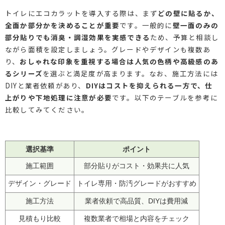
トイレにエコカラットを導入する際は、まず
どの壁に貼るか、
全面か部分かを決めることが重要
です。一般的に
壁一面のみの
部分貼りでも消臭・調湿効果を実感できる
ため、予算と相談し
ながら面積を設定しましょう。グレードやデザインも複数あ
り、
おしゃれな印象を重視する場合は人気の色柄や高級感のあ
るシリーズ
を選ぶと満足度が高まります。なお、施工方法には
DIYと業者依頼があり、
DIYはコストを抑えられる一方で、仕
上がりや下地処理に注意が必要
です。以下のテーブルを参考に
比較してみてください。
選択基準
ポイント
施工範囲
部分貼りがコスト・効果共に人気
デザイン・グレード
トイレ専用・防汚グレードがおすすめ
施工方法
業者依頼で高品質、DIYは費用減
見積もり比較
複数業者で相場と内容をチェック