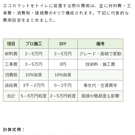
エコカラットをトイレに設置する際の費用は、主に材料費・工
事費・消費税・諸経費の4つで構成されます。下記に代表的な
費用目安をまとめました。
項目
プロ施工
DIY
備考
材料費
2～5万円
2～5万円
グレード・面積で変動
工事費
3～5万円
0円
技術料・施工費
消費税
10%加算
10%加算
諸経費
3千～2万円
0～2千円
養生代・交通費等
合計
5～9万円程度
2～5万円程度
面積や難易度も影響
計算式例：