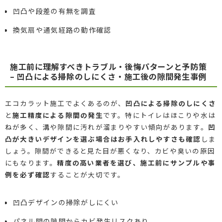
凹凸や段差の有無を調査
換気扇や通気経路の動作確認
施工前に理解すべきトラブル・後悔パターンと予防策
– 凹凸による掃除のしにくさ・施工後の隙間発生事例
エコカラット施工でよくあるのが、
凹凸による掃除のしにくさ
と
施工精度による隙間の発生
です。特にトイレはほこりや水は
ねが多く、溝や隙間に汚れが溜まりやすい傾向があります。
凹
凸が大きいデザインを選ぶ場合はお手入れしやすさも確認
しま
しょう。隙間ができると見た目が悪くなり、カビや臭いの原因
にもなります。
精度の高い業者を選び、施工前にサンプルや事
例を必ず確認
することが大切です。
凹凸デザインの掃除がしにくい
パネル間の隙間からカビ発生リスクあり