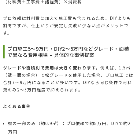
（材料費＋工事費＋諸経費）×消費税
プロ依頼は材料費に加えて施工費も含まれるため、DIYよりも
割高ですが、仕上がりが安定し失敗が少ない点がメリットで
す。
プロ施工5～9万円・DIY2～5万円などグレード・面積
で異なる費用相場 – 具体的な事例提案
グレードや面積別で費用は大きく変わります。
例えば、1.5㎡
（壁一面の場合）で松グレードを使用した場合、プロ施工では
合計7～9万円になることが多いです。DIYなら同じ条件で材料
費のみ2～5万円程度で抑えられます。
よくある事例
壁の一部のみ（約0.9㎡）：プロ依頼で約5万円、DIYで約2
万円