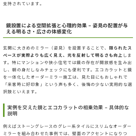
支持されています。
鏡設置による空間拡張と心理的効果 – 姿見の配置が与
える明るさ・広さの体感変化
玄関に大きめのミラー（姿見）を設置することで、
限られたス
ペースが実際よりも広く見え、光を反射して明るさも向上
しま
す。特にマンションや狭小住宅では鏡の存在が開放感を生み出
し、朝の身だしなみチェックにも便利です。エコカラットと鏡
を一体化したオーダーミラー施工は、見た目にもおしゃれで
「来客時に好印象」という声も多く、後悔の少ない実用的な選
択肢といえます。
実例を交えた鏡とエコカラットの相乗効果 – 具体的な
説明
例えばストーングレースのグレー系タイルにスリムなオーダー
ミラーを組み合わせた事例では、壁面のアクセントになりつ