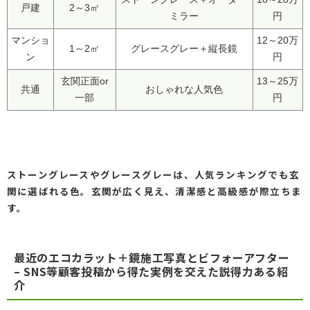
戸建
2～3㎡
ミラー
円
マンショ
12～20万
1～2㎡
グレースグレー＋縦長鏡
ン
円
玄関正面or
13～25万
共通
おしゃれな人気色
一部
円
ストーングレースやグレースグレーは、人気ランキングでも玄
関に選ばれる色。玄関が広く見え、清潔感と高級感が際立ちま
す。
最近のエコカラット＋鏡施工写真とビフォーアフター
– SNS等顧客投稿から得た実例を交えた説得力ある紹
介