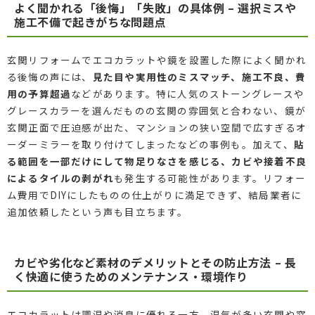
よく聞かれる「後悔」「失敗」の具体例 – 選択ミスや
施工不備で起きがちな問題点
玄関リフォームでエコカラットや鏡を設置した際によく聞かれ
る後悔の声には、
見た目や実用性のミスマッチ、施工不良、費
用の予算超過
などがあります。特に人気のストーングレースや
グレースカラーを選んだものの玄関の雰囲気と合わない、鏡が
玄関正面で圧迫感が出た、マンションの狭い空間で広すぎるオ
ーダーミラーを取り付けてしまったなどの事例も。加えて、
貼
る範囲を一部だけにして物足りなさを感じる、カビや接着不良
によるタイルの剥がれ
も発生する可能性があります。リフォー
ム費用でDIYにしたものの仕上がりに満足できず、結局業者に
追加依頼したという声も目立ちます。
カビや劣化など素材のデメリットとその防止方法 – 長
く快適に使うためのメンテナンス・環境作り
エコカラットは調湿や消臭に優れる一方、湿気が多い玄関や窓