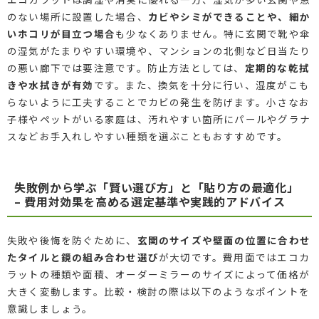
のない場所に設置した場合、
カビやシミができることや、細か
いホコリが目立つ場合
も少なくありません。特に玄関で靴や傘
の湿気がたまりやすい環境や、マンションの北側など日当たり
の悪い廊下では要注意です。防止方法としては、
定期的な乾拭
きや水拭きが有効
です。また、換気を十分に行い、湿度がこも
らないように工夫することでカビの発生を防げます。小さなお
子様やペットがいる家庭は、汚れやすい箇所にパールやグラナ
スなどお手入れしやすい種類を選ぶこともおすすめです。
失敗例から学ぶ「賢い選び方」と「貼り方の最適化」
– 費用対効果を高める選定基準や実践的アドバイス
失敗や後悔を防ぐために、
玄関のサイズや壁面の位置に合わせ
たタイルと鏡の組み合わせ選び
が大切です。費用面ではエコカ
ラットの種類や面積、オーダーミラーのサイズによって価格が
大きく変動します。比較・検討の際は以下のようなポイントを
意識しましょう。