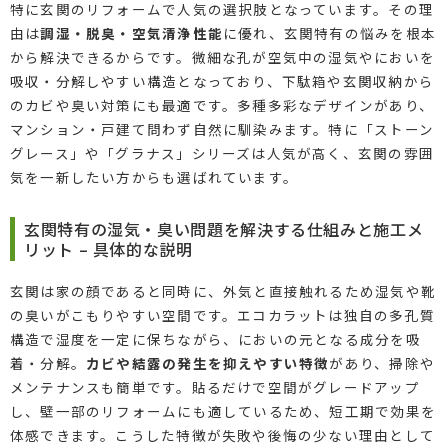
特に玄関のリフォームで人気の選択肢となっています。その理
由は
調湿・脱臭・空気清浄性能
に優れ、玄関特有の悩みを根本
から解決できるからです。微細な孔が空気中の湿気やにおいを
吸収・分解しやすい構造となっており、下駄箱や玄関収納から
のカビや臭い対策にも最適です。多種多彩なデザインがあり、
マンション・戸建て問わず自然に馴染みます。特に「ストーン
グレース」や「グラナス」シリーズは人気が高く、玄関の雰囲
気を一新したい方からも選ばれています。
玄関特有の湿気・臭い問題を解決する仕組みと施工メ
リット – 具体的な説明
玄関は家の顔であると同時に、外気と直接触れるため湿気や靴
の臭いがこもりやすい空間です。エコカラットは独自の多孔質
構造で湿度を一定に保ちながら、においの元となる成分を吸
着・分解。
カビや結露の発生を抑えやすい特徴
があり、掃除や
メンテナンスも簡単です。貼るだけで空間がグレードアップ
し、壁一部のリフォームにも適しているため、短工期で効果を
体感できます。こうした特徴が失敗や後悔の少ない理由として