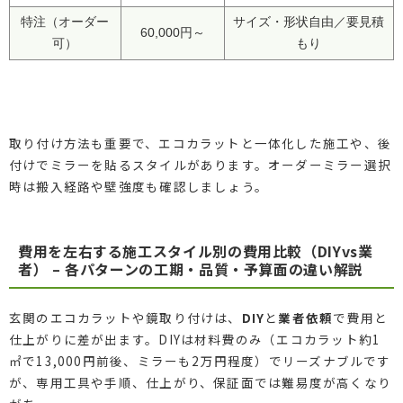
特注（オーダー
サイズ・形状自由／要見積
60,000円～
可）
もり
取り付け方法も重要で、エコカラットと一体化した施工や、後
付けでミラーを貼るスタイルがあります。オーダーミラー選択
時は搬入経路や壁強度も確認しましょう。
費用を左右する施工スタイル別の費用比較（DIYvs業
者） – 各パターンの工期・品質・予算面の違い解説
玄関のエコカラットや鏡取り付けは、
DIY
と
業者依頼
で費用と
仕上がりに差が出ます。DIYは材料費のみ（エコカラット約1
㎡で13,000円前後、ミラーも2万円程度）でリーズナブルです
が、専用工具や手順、仕上がり、保証面では難易度が高くなり