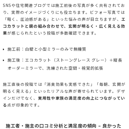
SNSや住宅関連ブログでは施工前後の写真が多く共有されてお
り、実際のイメージづくりにも役立ちます。ビフォー写真では
「暗く、圧迫感がある」といった悩みの声が目立ちますが、
エ
コカラットと鏡の組み合わせで、玄関が明るく・広く見える効
果
が感じられたという投稿が多数確認できます。
施工前：白壁と小型ミラーのみで無機質
施工後：エコカラット（ストーングレース グレー）＋縦長
オーダーミラーで、洗練された空間・視覚的拡張
施工直後の投稿では「消臭効果も実感できた」「毎朝、玄関が
明るく見える」といったリアルな声が寄せられています。デザ
インだけでなく、
実用性や家族の満足度の向上につながってい
る
点が印象的です。
施工者・施主の口コミ分析と満足度の傾向 – 良かった