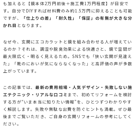
も加えると【鏡本体2万円前後＋施工費1万円程度】が目安で
す。自分でDIYすれば材料費のみ約1.5万円に抑えることも可能
ですが、
「仕上りの差」「耐久性」「保証」の有無が大きな分
かれ目
となります。
なぜ今、玄関にエコカラットと鏡を組み合わせる人が増えてい
るのか？それは、調湿や脱臭効果による快適さと、鏡で空間が
最大限広く・明るく見えるため。SNSでも「狭い玄関が見違え
た」「靴のにおいが気にならなくなった」と高評価の声が多数
上がっています。
この記事では、
最新の費用相場・人気デザイン・失敗しない施
工テクニック・リアルな口コミ
まで、初めてリフォームを検討
する方が“いま本当に知りたい情報”を、ひとつずつわかりやす
く解説します。失敗や無駄な出費を防ぐヒントも満載。ぜひ最
後までご覧いただき、ご自身の玄関リフォームの参考にしてく
ださい。