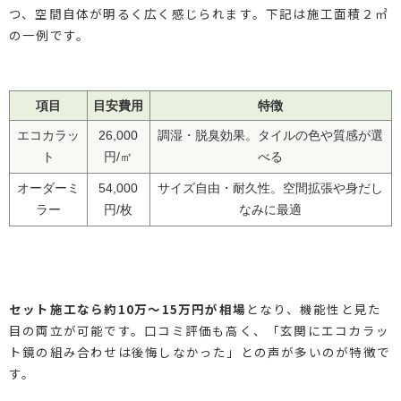
つ、空間自体が明るく広く感じられます。下記は施工面積２㎡
の一例です。
項目
目安費用
特徴
エコカラッ
26,000
調湿・脱臭効果。タイルの色や質感が選
ト
円/㎡
べる
オーダーミ
54,000
サイズ自由・耐久性。空間拡張や身だし
ラー
円/枚
なみに最適
セット施工なら約10万～15万円が相場
となり、機能性と見た
目の両立が可能です。口コミ評価も高く、「玄関にエコカラッ
ト鏡の組み合わせは後悔しなかった」との声が多いのが特徴で
す。