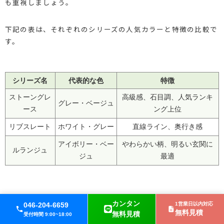
も重視しましょう。
下記の表は、それぞれのシリーズの人気カラーと特徴の比較で
す。
シリーズ名
代表的な色
特徴
ストーングレ
高級感、石目調、人気ランキ
グレー・ベージュ
ース
ング上位
リブスレート
ホワイト・グレー
直線ライン、奥行き感
アイボリー・ベー
やわらかい柄、明るい玄関に
ルランジュ
ジュ
最適
カンタン
046-204-6659
1営業日以内対応
鏡の種類やサイズ・設置法の最新トレンド – 玄関空間
無料見積
無料見積
受付時間 9:00~18:00
を引き立てるスタイリッシュなオーダーミラー例