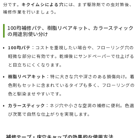
分です。
キクイムシによる穴
には、まず駆除剤での虫対策後、
補修作業を行いましょう。
100均補修パテ、樹脂リペアキット、カラースティック
の用途別使い分け
100均パテ
：コストを重視したい場合や、フローリング穴の
軽微な部分に有効です。乾燥後にサンドペーパーで仕上げる
と目立ちにくくなります。
樹脂リペアキット
：特に大きな穴や深さのある損傷向け。着
色剤もセットに含まれているタイプも多く、フローリングの
色と馴染ませやすいです。
カラースティック
：ネジ穴や小さな空洞の補修に便利。色選
び次第で自然な仕上がりを実現します。
補修テープ・床穴キャップの効果的な使用方法