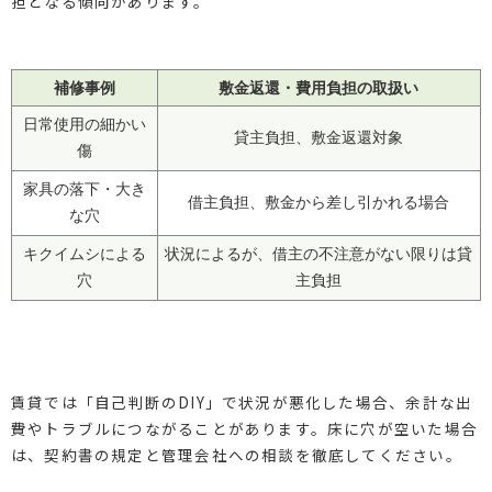
担となる傾向があります。
補修事例
敷金返還・費用負担の取扱い
日常使用の細かい
貸主負担、敷金返還対象
傷
家具の落下・大き
借主負担、敷金から差し引かれる場合
な穴
キクイムシによる
状況によるが、借主の不注意がない限りは貸
穴
主負担
賃貸では「自己判断のDIY」で状況が悪化した場合、余計な出
費やトラブルにつながることがあります。床に穴が空いた場合
は、契約書の規定と管理会社への相談を徹底してください。