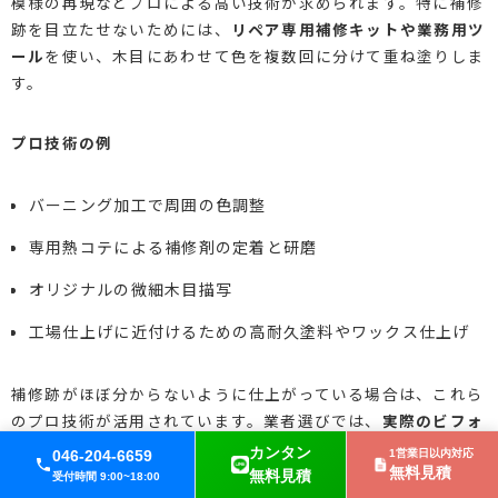
模様の再現などプロによる高い技術が求められます。特に補修
跡を目立たせないためには、
リペア専用補修キットや業務用ツ
ール
を使い、木目にあわせて色を複数回に分けて重ね塗りしま
す。
プロ技術の例
バーニング加工で周囲の色調整
専用熱コテによる補修剤の定着と研磨
オリジナルの微細木目描写
工場仕上げに近付けるための高耐久塗料やワックス仕上げ
補修跡がほぼ分からないように仕上がっている場合は、これら
のプロ技術が活用されています。業者選びでは、
実際のビフォ
ーアフター写真
や作業工程の説明がしっかりしているかをチェ
カンタン
046-204-6659
1営業日以内対応
ックするとよいでしょう。
無料見積
無料見積
受付時間 9:00~18:00