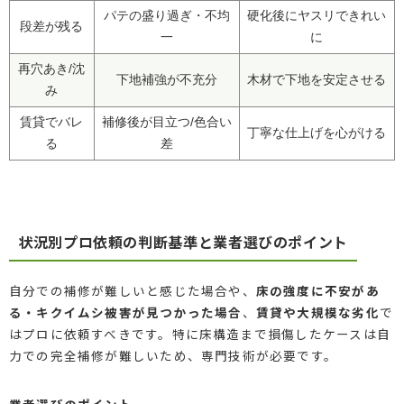
パテの盛り過ぎ・不均
硬化後にヤスリできれい
段差が残る
一
に
再穴あき/沈
下地補強が不充分
木材で下地を安定させる
み
賃貸でバレ
補修後が目立つ/色合い
丁寧な仕上げを心がける
る
差
状況別プロ依頼の判断基準と業者選びのポイント
自分での補修が難しいと感じた場合や、
床の強度に不安があ
る・キクイムシ被害が見つかった場合
、
賃貸や大規模な劣化
で
はプロに依頼すべきです。特に床構造まで損傷したケースは自
力での完全補修が難しいため、専門技術が必要です。
業者選びのポイント