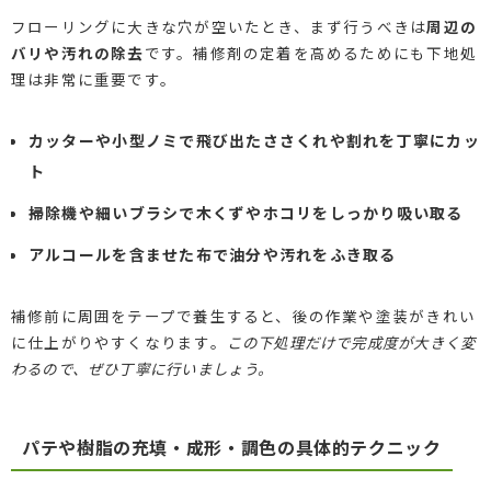
フローリングに大きな穴が空いたとき、まず行うべきは
周辺の
バリや汚れの除去
です。補修剤の定着を高めるためにも下地処
理は非常に重要です。
カッターや小型ノミで飛び出たささくれや割れを丁寧にカッ
ト
掃除機や細いブラシで木くずやホコリをしっかり吸い取る
アルコールを含ませた布で油分や汚れをふき取る
補修前に周囲をテープで養生すると、後の作業や塗装がきれい
に仕上がりやすくなります。
この下処理だけで完成度が大きく変
わるので、ぜひ丁寧に行いましょう。
パテや樹脂の充填・成形・調色の具体的テクニック