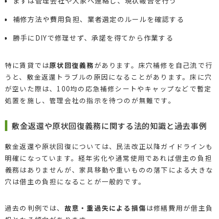
まずは管理会社や大家へ連絡し、現状報告を行う
補修方法や費用負担、業者選定のルールを確認する
勝手にDIYで修理せず、承諾を得てから作業する
特に賃貸では
原状回復義務
があります。床穴補修を自己流で行
うと、敷金返還トラブルの原因になることがあります。床に穴
が空いた際は、100均の応急補修シートやキャップなどで暫定
処置を施し、管理会社の指示を待つのが無難です。
敷金返還や原状回復義務に関する法的知識と過去事例
敷金返還や原状回復については、民法改正以降ガイドラインも
明確になっています。経年劣化や通常使用であれば借主の負担
義務はありませんが、家具移動や重いものの落下による大きな
穴は借主の負担になることが一般的です。
過去の判例では、
故意・重過失による損傷
は修繕費用が借主負