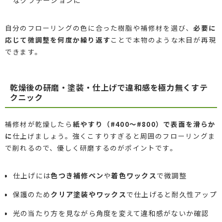
自分のフローリングの色に合った樹脂や補修材を選び、
必要に
応じて微調整を何度か繰り返す
ことで本物のような木目が再現
できます。
乾燥後の研磨・塗装・仕上げで違和感を極力無くすテ
クニック
補修材が乾燥したら
紙やすり（#400～#800）で表面を滑らか
に
仕上げましょう。強くこすりすぎると周囲のフローリングま
で削れるので、優しく研磨するのがポイントです。
仕上げには
色つき補修ペン
や
着色ワックス
で微調整
保護のため
クリア塗装やワックス
で仕上げると耐久性アップ
光の当たり方を見ながら角度を変えて違和感がないか確認