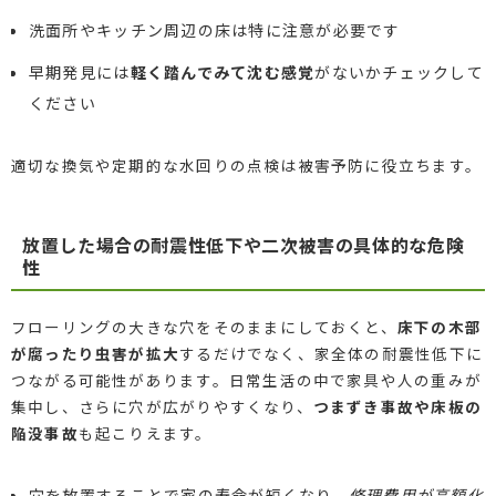
洗面所やキッチン周辺の床は特に注意が必要です
早期発見には
軽く踏んでみて沈む感覚
がないかチェックして
ください
適切な換気や定期的な水回りの点検は被害予防に役立ちます。
放置した場合の耐震性低下や二次被害の具体的な危険
性
フローリングの大きな穴をそのままにしておくと、
床下の木部
が腐ったり虫害が拡大
するだけでなく、家全体の耐震性低下に
つながる可能性があります。日常生活の中で家具や人の重みが
集中し、さらに穴が広がりやすくなり、
つまずき事故や床板の
陥没事故
も起こりえます。
穴を放置することで家の寿命が短くなり、
修理費用が高額化