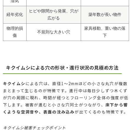
湿気
ヒビや隙間から発展、穴が
経年劣化
築年数が長い物件
広がる
物理的損
家具移動、重い物の落
不規則な大きい穴
傷
下
キクイムシによる穴の形状・進行状況の見極め方法
キクイムシ
による穴は、直径1～2mmほどの小さな丸穴が複数
まとまって生じるのが特徴です。進行中は毎日少しずつ木くず
が穴の周囲に現れ、時間が経つとフローリング全体の強度が低
下します。被害が進むと小さな穴同士がつながり、
床下から響
くような空洞音や、表面の沈み込み
が出てくるのも特徴です。
キクイムシ被害チェックポイント