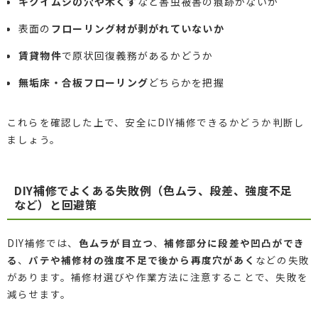
キクイムシの穴や木くず
など害虫被害の痕跡がないか
表面の
フローリング材が剥がれていないか
賃貸物件
で原状回復義務があるかどうか
無垢床・合板フローリング
どちらかを把握
これらを確認した上で、安全にDIY補修できるかどうか判断し
ましょう。
DIY補修でよくある失敗例（色ムラ、段差、強度不足
など）と回避策
DIY補修では、
色ムラが目立つ
、
補修部分に段差や凹凸ができ
る
、
パテや補修材の強度不足で後から再度穴があく
などの失敗
があります。補修材選びや作業方法に注意することで、失敗を
減らせます。