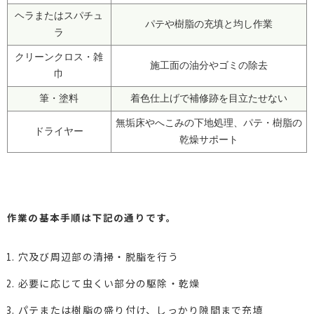
ヘラまたはスパチュ
パテや樹脂の充填と均し作業
ラ
クリーンクロス・雑
施工面の油分やゴミの除去
巾
筆・塗料
着色仕上げで補修跡を目立たせない
無垢床やへこみの下地処理、パテ・樹脂の
ドライヤー
乾燥サポート
作業の基本手順は下記の通りです。
穴及び周辺部の清掃・脱脂を行う
必要に応じて虫くい部分の駆除・乾燥
パテまたは樹脂の盛り付け、しっかり隙間まで充填