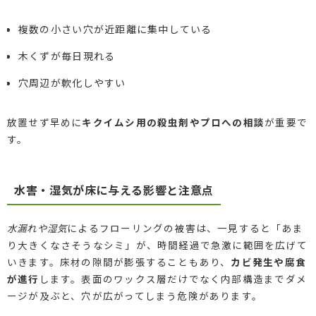
複数の小さい穴が近距離に集中している
木くずが毎日現れる
穴周辺が軟化しやすい
放置せず早めに
キクイムシ用の殺虫剤やプロへの相談
が重要で
す。
水害・湿気が床に与える影響と注意点
水漏れや湿気
によるフローリングの被害は、一見すると「あま
り大きくなさそうなシミ」が、時間経過で急激に範囲を広げて
いきます。床材の隙間が膨張することもあり、
カビ発生や腐食
が進行
します。表面のワックス層だけでなく内部構造までダメ
ージが及ぶと、穴が広がってしまう危険があります。