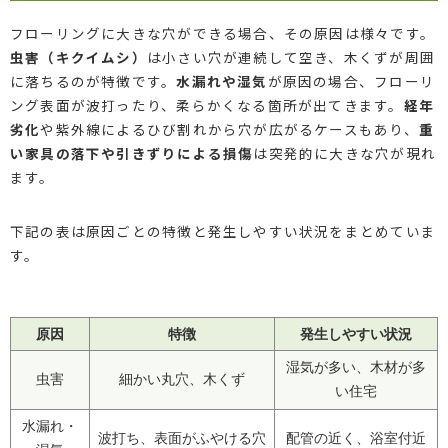
フローリングに大きな穴ができる場合、その原因は様々です。
虫害（キクイムシ）
は小さい穴が連続して空き、木くずが周囲
に落ちるのが特徴です。
水漏れや湿気
が原因の場合、フローリ
ング表面が波打ったり、柔らかくなる箇所が出てきます。
経年
劣化
や紫外線によるひび割れから穴が広がるケースもあり、
重
い家具の落下や引きずりによる損傷
は突発的に大きな穴が現れ
ます。
下記の表は原因ごとの特徴と発生しやすい状況をまとめていま
す。
原因
特徴
発生しやすい状況
湿気が多い、木材が多
虫害
細かい丸穴、木くず
い住宅
水漏れ・
波打ち、表面がふやける穴
配管の近く、浴室付近