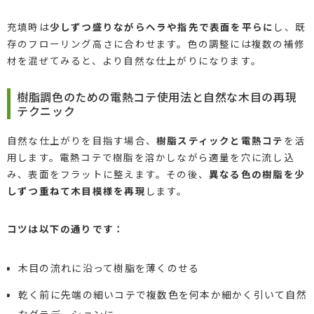
充填時は
少しずつ盛りながらヘラや指先で表面を平らに
し、既
存のフローリング高さに合わせます。色の調整には複数の補修
材を混ぜてみると、より自然な仕上がりになります。
樹脂調色のための電熱コテ使用法と自然な木目の再現
テクニック
自然な仕上がりを目指す場合、
樹脂スティックと電熱コテ
を活
用します。電熱コテで樹脂を溶かしながら適量を穴に流し込
み、表面をフラットに整えます。その後、
異なる色の樹脂を少
しずつ重ねて木目模様を再現
します。
コツは以下の通りです：
木目の流れに沿って樹脂を薄くのせる
乾く前に先端の細いコテで複数色を何本か細かく引いて自然
なグラデーションに