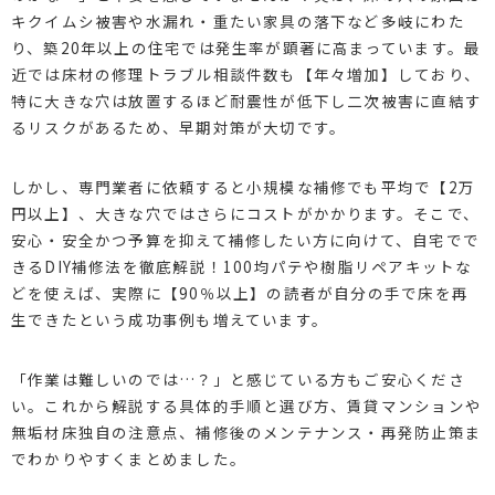
キクイムシ被害や水漏れ・重たい家具の落下など多岐にわた
り、築20年以上の住宅では発生率が顕著に高まっています。最
近では床材の修理トラブル相談件数も【年々増加】しており、
特に大きな穴は放置するほど耐震性が低下し二次被害に直結す
るリスクがあるため、早期対策が大切です。
しかし、専門業者に依頼すると小規模な補修でも平均で【2万
円以上】、大きな穴ではさらにコストがかかります。そこで、
安心・安全かつ予算を抑えて補修したい方に向けて、自宅でで
きるDIY補修法を徹底解説！100均パテや樹脂リペアキットな
どを使えば、実際に【90％以上】の読者が自分の手で床を再
生できたという成功事例も増えています。
「作業は難しいのでは…？」と感じている方もご安心くださ
い。これから解説する具体的手順と選び方、賃貸マンションや
無垢材床独自の注意点、補修後のメンテナンス・再発防止策ま
でわかりやすくまとめました。