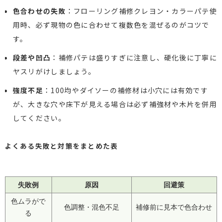
色合わせの失敗
：フローリング補修クレヨン・カラーパテ使
用時、必ず現物の色に合わせて複数色を混ぜるのがコツで
す。
段差や凹凸
：補修パテは盛りすぎに注意し、硬化後に丁寧に
ヤスリがけしましょう。
強度不足
：100均やダイソーの補修材は小穴には有効です
が、大きな穴や床下が見える場合は必ず補強材や木片を併用
してください。
よくある失敗と対策をまとめた表
失敗例
原因
回避策
色ムラがで
色調整・混色不足
補修前に見本で色合わせ
る