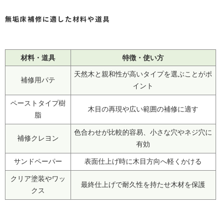
無垢床補修に適した材料や道具
材料・道具
特徴・使い方
天然木と親和性が高いタイプを選ぶことがポ
補修用パテ
イント
ペーストタイプ樹
木目の再現や広い範囲の補修に適す
脂
色合わせが比較的容易、小さな穴やネジ穴に
補修クレヨン
有効
サンドペーパー
表面仕上げ時に木目方向へ軽くかける
クリア塗装やワッ
最終仕上げで耐久性を持たせ木材を保護
クス