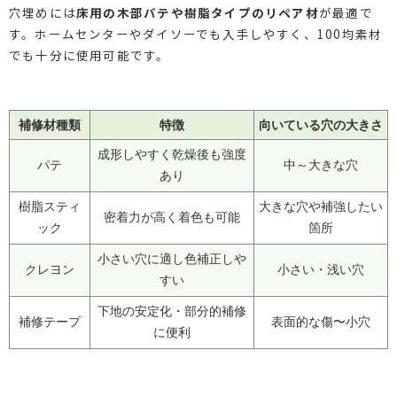
穴埋めには
床用の木部パテや樹脂タイプのリペア材
が最適で
す。ホームセンターやダイソーでも入手しやすく、100均素材
でも十分に使用可能です。
補修材種類
特徴
向いている穴の大きさ
成形しやすく乾燥後も強度
パテ
中～大きな穴
あり
樹脂スティ
大きな穴や補強したい
密着力が高く着色も可能
ック
箇所
小さい穴に適し色補正しや
クレヨン
小さい・浅い穴
すい
下地の安定化・部分的補修
補修テープ
表面的な傷〜小穴
に便利