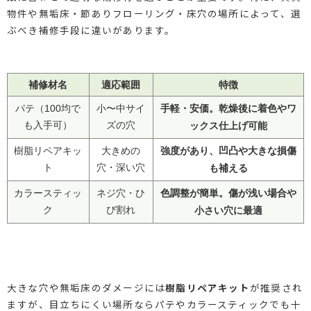
物件や無垢床・節ありフローリング・床穴の場所によって、選
ぶべき補修手段に違いがあります。
補修材名
適応範囲
特徴
手軽・安価。乾燥後に着色やワ
パテ（100均で
小〜中サイ
も入手可）
ズの穴
ックス仕上げ可能
強度があり、凹凸や大きな損傷
樹脂リペアキッ
大きめの
ト
穴・深い穴
も補える
色調整が簡単。傷が浅い場合や
カラースティッ
ネジ穴・ひ
ク
び割れ
小さい穴に最適
大きな穴や無垢床のダメージには
樹脂リペアキット
が推奨され
ますが、目立ちにくい場所ならパテやカラースティックでも十