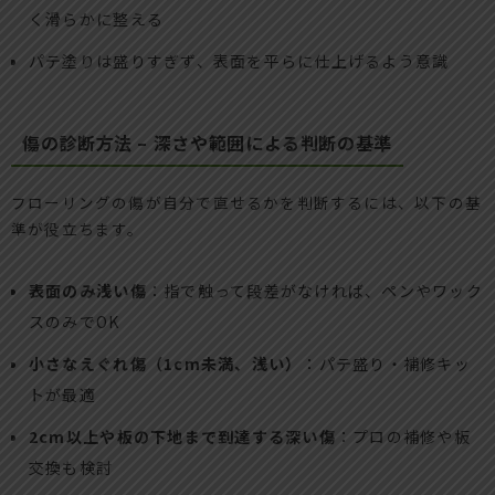
く滑らかに整える
パテ塗りは盛りすぎず、表面を平らに仕上げるよう意識
傷の診断方法 – 深さや範囲による判断の基準
フローリングの傷が自分で直せるかを判断するには、以下の基
準が役立ちます。
表面のみ浅い傷
：指で触って段差がなければ、ペンやワック
スのみでOK
小さなえぐれ傷（1cm未満、浅い）
：パテ盛り・補修キッ
トが最適
2cm以上や板の下地まで到達する深い傷
：プロの補修や板
交換も検討