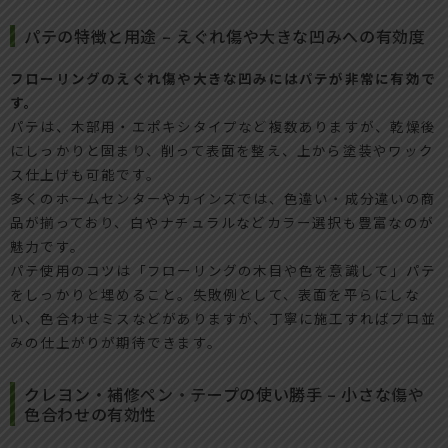
パテの特徴と用途 – えぐれ傷や大きな凹みへの有効度
フローリングのえぐれ傷や大きな凹みにはパテが非常に有効で
す。
パテは、木部用・エポキシタイプなど複数ありますが、乾燥後
にしっかりと固まり、削って表面を整え、上から塗装やワック
ス仕上げも可能です。
多くのホームセンターやカインズでは、色違い・成分違いの商
品が揃っており、白やナチュラルなどカラー選択も豊富なのが
魅力です。
パテ使用のコツは「フローリングの木目や色を意識して」パテ
をしっかりと埋めること。失敗例として、表面を平らにしな
い、色合わせミスなどがありますが、丁寧に施工すればプロ並
みの仕上がりが期待できます。
クレヨン・補修ペン・テープの使い勝手 – 小さな傷や
色合わせの有効性