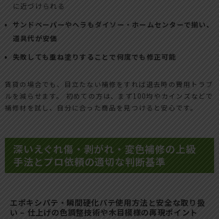
に近づけられる
サンドペーパーやヘラもダイソー・ホームセンターで揃い、
道具代が安価
失敗しても重ね塗りすることで何度でも修正可能
賃貸の場合でも、目立たない補修をすれば退去時の費用トラブ
ルを減らせます。 初めての方は、まず100均やカインズなどで
補修材を試し、自分に合った商品を見つけると安心です。
深いえぐれ傷・剥がれ・変色補修の上級
手法とプロ依頼の適切な判断基準
エポキシパテ・瞬間硬化パテ使用方法と安全な取り扱
い – 仕上げの色調整技術や木目模様の再現ポイント