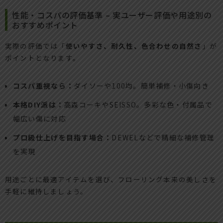
性能・コスパの評価基準 – 実ユーザー評価や用途別の
おすすめポイント
実際の評価では「
使いやすさ、耐久性、色合わせの自然さ
」が
ポイントとなります。
コスパ重視なら：
ダイソーや100均。簡単補修・小傷向き
本格DIY派は：
高森コーキやSEISSO。多彩な色・付属品で
幅広い傷に対応
プロ級仕上げを目指す場合：
DEWELなどで精細な補修管理
を実現
用途ごとに最適アイテムを選び、フローリング本来の美しさを
手軽に維持しましょう。