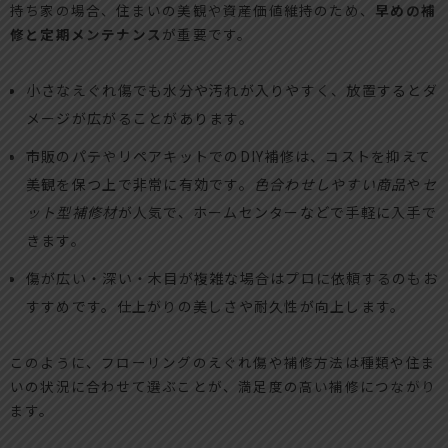
持ち家の場合、住まいの美観や資産価値維持のため、
早めの補
修と定期メンテナンス
が重要です。
小さなえぐれ傷でも水分や汚れが入りやすく、放置するとダ
メージが広がることがあります。
市販のパテやリペアキットでのDIY補修は、コストを抑えて
美観を保つ上で非常に有効です。
色合わせしやすい商品
や
セ
ット型補修材
が人気で、ホームセンターなどで手軽に入手で
きます。
傷が広い・深い・木目が複雑な場合はプロに依頼するのもお
すすめです。仕上がりの美しさや耐久性が向上します。
このように、フローリングのえぐれ傷や補修方法は種類や住ま
いの状況に合わせて選ぶことが、満足度の高い補修につながり
ます。