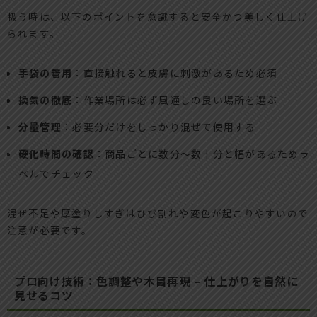
扱う時は、以下のポイントを意識すると安全かつ美しく仕上げ
られます。
手袋の着用
：直接触れると皮膚に刺激があるため必須
換気の徹底
：作業場所は必ず風通しの良い場所を選ぶ
分量管理
：必要分だけをしっかり混ぜて使用する
硬化時間の確認
：商品ごとに数分～数十分と幅があるためラ
ベルでチェック
混ぜ不足や厚塗りしすぎはひび割れや変色が起こりやすいので
注意が必要です。
プロ向け技術：色調整や木目再現 – 仕上がりを自然に
見せるコツ