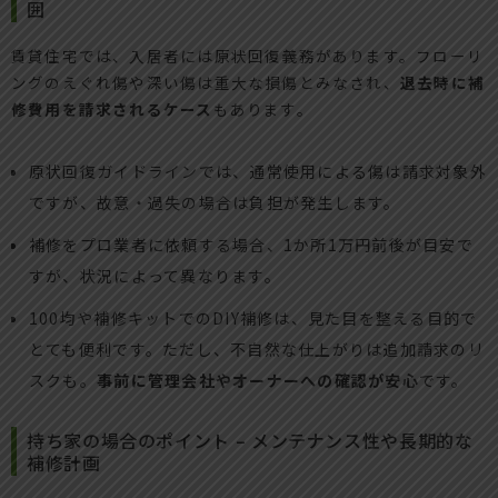
囲
賃貸住宅では、入居者には原状回復義務があります。フローリ
ングのえぐれ傷や深い傷は重大な損傷とみなされ、
退去時に補
修費用を請求されるケース
もあります。
原状回復ガイドラインでは、通常使用による傷は請求対象外
ですが、故意・過失の場合は負担が発生します。
補修をプロ業者に依頼する場合、1か所1万円前後が目安で
すが、状況によって異なります。
100均や補修キットでのDIY補修は、見た目を整える目的で
とても便利です。ただし、不自然な仕上がりは追加請求のリ
スクも。
事前に管理会社やオーナーへの確認が安心
です。
持ち家の場合のポイント – メンテナンス性や長期的な
補修計画