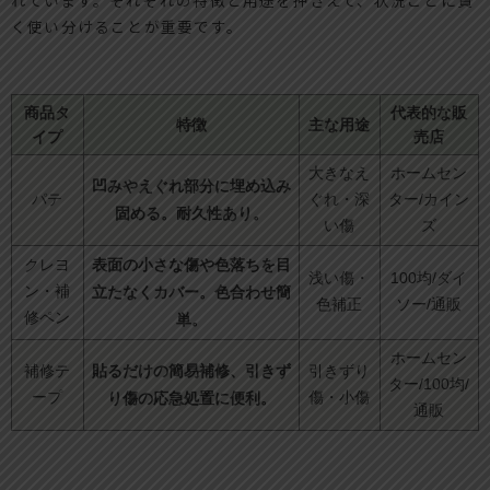
く使い分けることが重要です。
商品タ
代表的な販
特徴
主な用途
イプ
売店
大きなえ
ホームセン
凹みやえぐれ部分に埋め込み
パテ
ぐれ・深
ター/カイン
固める。耐久性あり。
い傷
ズ
表面の小さな傷や色落ちを目
クレヨ
浅い傷・
100均/ダイ
ン・補
立たなくカバー。色合わせ簡
色補正
ソー/通販
修ペン
単。
ホームセン
貼るだけの簡易補修、引きず
補修テ
引きずり
ター/100均/
ープ
り傷の応急処置に便利。
傷・小傷
通販