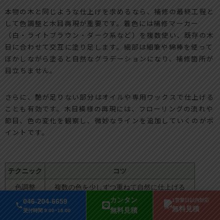
本物の木と同じような仕上げを求めるなら、補修の最終工程と
して色調整と木目再現が重要です。着色には補修マーカー
（白・ライトブラウン・ダーク系など）を複数使い、既存の木
目に合わせて交互に塗り足します。細部は細筆や綿棒を使って
ぼかしながら塗ると自然なグラデーションになり、補修箇所が
目立ちません。
さらに、艶が足りない部分はオイルや専用ワックスで仕上げる
ことも有効です。木目模様の再現には、フローリングの流れや
節目、色の変化を観察し、微妙なラインを追加していくのがポ
イントです。
テクニック
コツ
色調整
複数の色を少しずつ重ねて自然に仕上げる
カンタン
046-204-6659
1営業日以内対応
木目再現
既存柄を観察し細い筆でラインを追加
無料見積
無料見積
受付時間 9:00~18:00