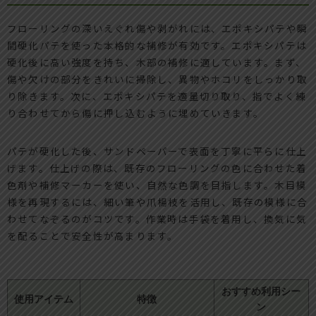
フローリングの深いえぐれ傷や剥がれには、エポキシパテや瞬
間硬化パテを使った本格的な補修が有効です。エポキシパテは
硬化後に高い強度を持ち、木部の補修に適しています。まず、
傷や欠けの部分をきれいに掃除し、異物やホコリをしっかり取
り除きます。次に、エポキシパテを適量切り取り、指でよく練
り合わせてから傷に押し込むように埋めていきます。
パテが硬化した後、サンドペーパーで表面を丁寧に平らに仕上
げます。仕上げの際は、既存のフローリングの色に合わせた着
色剤や補修マーカーを使い、自然な色調を目指します。木目模
様を再現するには、細い筆や爪楊枝を活用し、既存の模様に合
わせてなぞるのがコツです。作業時は手袋を着用し、換気に気
を配ることで安全性が高まります。
おすすめ利用シー
使用アイテム
特徴
ン