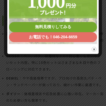
主要ブランドごとの違い – 内容物、カラーバリエーシ
ョン
無料見積りしてみる
高森コーキ
：色数が豊富で和洋問わず使えるのが強み。補修
お電話でも！046-204-6659
パテ・クレヨン・ヘラが揃い、深い傷から浅い傷まで総合的
に対応可能。
SEISSO
：ペン、パテ、研磨材などDIY初心者にも使いやす
いセット内容。特に18色セットはさまざまな木目や色のフ
ローリングに対応できます。
DEWEL
：やや高価格帯ですが、プロ向けの高耐久パテ・ペ
ン・サンドペーパーが揃っており、細かい作業に最適です。
ダイソー
：価格重視派や応急処置に心強い存在。マーカー型
のため使い方も簡単です。