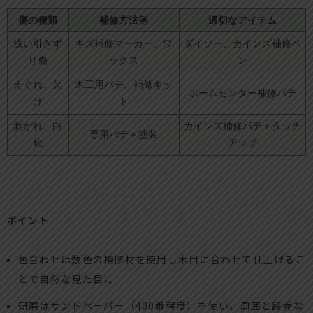
傷の種類
補修方法例
適切なアイテム
浅い引きず
キズ補修マーカー、ワ
ダイソー、カインズ補修ペ
り傷
ックス
ン
えぐれ、欠
木工用パテ、補修キッ
ホームセンター補修パテ
け
ト
剥がれ、白
カインズ補修パテ＋タッチ
専用パテ＋塗装
化
アップ
ポイント
色合わせは数色の補修材を使用し木目に合わせて仕上げるこ
とで自然な見た目に
研磨はサンドペーパー（400番程度）を使い、周囲と段差な