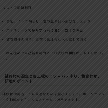
リストで簡単判断
傷をライトで照らし、色の差や凹み部分をチェック
パテやテープで補修する前に油分・ゴミを除去
賃貸物件の場合、事前に管理会社へ相談しておく
この見極めで自己補修範囲とプロ依頼の判断がしやすくなりま
す。
補修材の選定と各工程のコツ – パテ塗り、色合わせ、
研磨のポイント
補修材は用途ごとに最適なものを選びましょう。ホームセンタ
ーや100均で手に入るアイテムも活用できます。