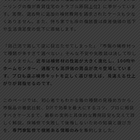
ーリングの傷が賃貸住宅のトラブル原因上位】に挙がっていま
す。実際、退去時に追加の補修費用を請求されたケースも少な
くありません。また、持ち家でも床の傷放置は資産価値の低下
や生活満足度の低下に直結します。
「自己流で直して逆に目立たせてしまった」「市販の補修材っ
て種類が多すぎて選べない」――そんな不安や失敗談は決して珍し
くありません。
近年は補修材の性能が大きく進化し、100均や
ホームセンター、通販でも高評価の商品が次々登場していま
す。プロも選ぶ補修キットを正しく選び使えば、見違える仕上
がりが目指せるのです。
このページでは、初心者でもわかる傷の種類の見極め方から、
市販品の徹底比較、DIYで効果を最大にするコツ、プロに相談
すべきケースまで、最新の実例と具体的な費用目安も交えて詳
しく解説。床補修で失敗して後悔しないための知識と選び方
を、
専門家監修で根拠ある情報のみ
を集約しました。