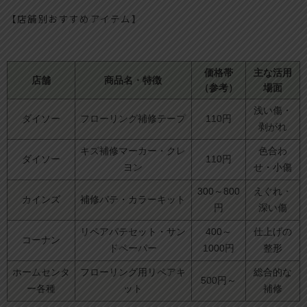
【店舗別おすすめアイテム】
価格帯
主な活用
店舗
商品名・特徴
（参考）
場面
浅い傷・
ダイソー
フローリング補修テープ
110円
剥がれ
キズ補修マーカー・クレ
色合わ
ダイソー
110円
ヨン
せ・小傷
300～800
えぐれ・
カインズ
補修パテ・カラーキット
円
深い傷
リペアパテセット・サン
400～
仕上げの
コーナン
ドペーパー
1000円
整形
ホームセンタ
フローリング用リペアキ
総合的な
500円～
ー各種
ット
補修