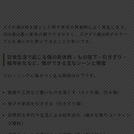
えぐれ傷
は物を落とした際や家具の移動時によく発生します。
凹み傷
は重い家具の脚でできやすく、
引きずり傷
は椅子やテー
ブルを滑らせた際にできることが多いです。
日常生活で起こる傷の具体例 – もの落下・引きずり・
経年劣化など、傷ができる主なシーンと頻度
フローリングに傷がつく主な原因は以下です。
食器や工具など重いものを落とす（えぐれ傷、凹み傷）
椅子や家具を引きずる（引きずり傷）
日常的な歩行や生活による経年劣化（細かな傷やコーティン
グ摩耗）