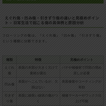
えぐれ傷・凹み傷・引きずり傷の違いと見極めポイン
ト – 日常生活で起こる傷の具体例と原因分析
フローリングの傷は、「えぐれ傷」「凹み傷」「引きずり傷」
という種類に分類できます。
種類
特徴
見極めポイント
えぐれ
表面の木部が大きく欠けて
パテや補修材で凹部の埋め
傷
素材が露出
戻しが必要
表面がへこんでいるが、欠
表面修復やコーティングが
凹み傷
損はない
有効
引きず
表面に細長い線状の傷がつ
補修マーカーやワックス仕
り傷
く
上げ可能