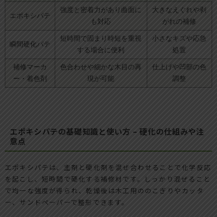
強度と密着力があり曲面に
大きなえぐれや剥
エポキシパテ
も対応
がれの補修
短時間で固まり時短を重視
小さなキズや応急
瞬間硬化パテ
する場合に便利
処置
補修マーカ
色合わせや細かな木目の再
仕上げや凹部の色
ー・着色剤
現が可能
調整
エポキシパテの基礎知識と使い方 – 硬化の仕組みや注
意点
エポキシパテは、主剤と硬化剤を混ぜ合わせることで化学反応
を起こし、短時間で硬化する補修材です。しっかり混ぜること
で均一な強度が得られ、乾燥後は木工用ののこぎりやカッタ
ー、サンドペーパーで整形できます。