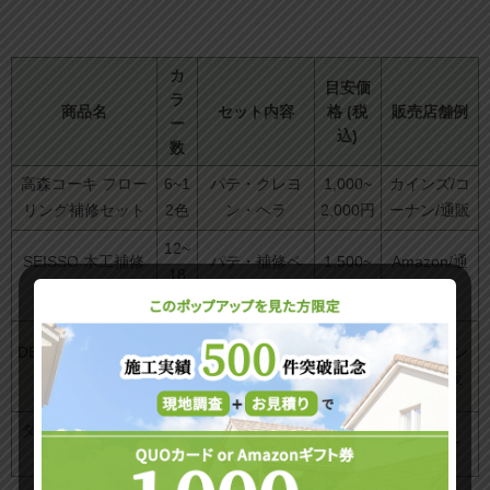
カ
目安価
ラ
商品名
セット内容
格 (税
販売店舗例
ー
込)
数
高森コーキ フロー
6~1
パテ・クレヨ
1,000~
カインズ/コ
リング補修セット
2色
ン・ヘラ
2,000円
ーナン/通販
12~
SEISSO 木工補修
パテ・補修ペ
1,500~
Amazon/通
18
キット
ン・研磨材
2,500円
販
色
パテ・ペン・
DEWEL プロ用リペ
12
2,000~
ホームセン
サンドペーパ
アキット
色
3,000円
ター/通販
ー
ダイソー キズ補修
3色
補修ペン
110円
ダイソー
マーカー