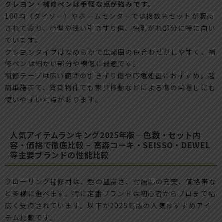
クレヨン・補修ペンは手軽な点が強みです。
100均（ダイソー）やホームセンターでは複数色セットが販売
されており、小傷や浅い引きずり傷、色剥がれ部分に特に向い
ています。
クレヨンタイプはなめらかで広範囲の色合わせがしやすく、補
修ペンは細かい部分や線傷に最適です。
補修テープは広い範囲の引きずり傷や応急処置におすすめ。超
簡単施工で、賃貸物件でも家具移動などによる傷の目隠しにも
使いやすい利点があります。
人気アイテムランキング2025年版―色数・セット内
容・価格で徹底比較 – 高森コーキ・SEISSO・DEWEL
等主要ブランドの性能比較
フローリング補修材は、色の豊富さ、付属品の充実、価格帯な
ど多様に選べます。特に定番ブランドは初心者からプロまで幅
広く支持されています。以下が2025年版の人気おすすめアイ
テム比較です。