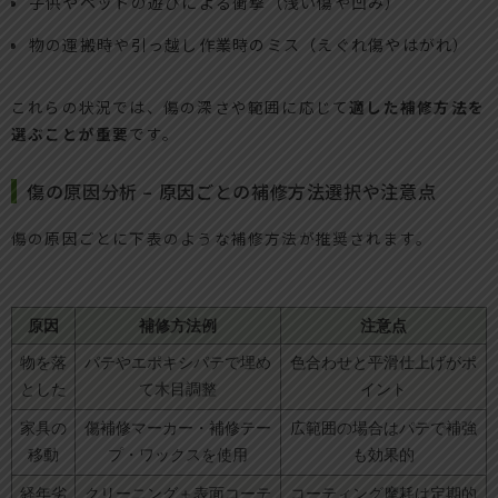
子供やペットの遊びによる衝撃（浅い傷や凹み）
物の運搬時や引っ越し作業時のミス（えぐれ傷やはがれ）
これらの状況では、傷の深さや範囲に応じて
適した補修方法を
選ぶことが重要
です。
傷の原因分析 – 原因ごとの補修方法選択や注意点
傷の原因ごとに下表のような補修方法が推奨されます。
原因
補修方法例
注意点
物を落
パテやエポキシパテで埋め
色合わせと平滑仕上げがポ
とした
て木目調整
イント
家具の
傷補修マーカー・補修テー
広範囲の場合はパテで補強
移動
プ・ワックスを使用
も効果的
経年劣
クリーニング＋表面コーテ
コーティング摩耗は定期的