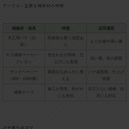
テーブル：主要な補修材の特徴
補修材・道具
特徴
活用場面
木工用パテ（白・
乾燥後も硬く強度あ
えぐれ傷や深い傷
茶）
り
キズ補修マーカー・
色合わせが簡単、仕
浅い傷、色の調整
クレヨン
上げにも最適
サンドペーパー
表面をなめらかに整
パテ成形後、仕上げ
（400・1000番）
える
研磨
施工が簡単、剥がれ
目立たない補修、白
補修テープ
にも有効
系にも対応
パテ塗りのコツ