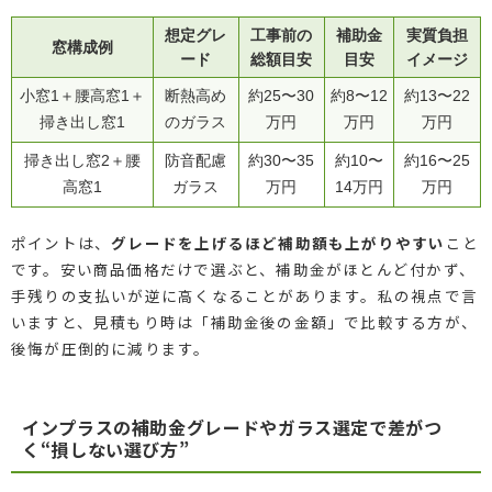
想定グレ
工事前の
補助金
実質負担
窓構成例
ード
総額目安
目安
イメージ
小窓1＋腰高窓1＋
断熱高め
約25〜30
約8〜12
約13〜22
掃き出し窓1
のガラス
万円
万円
万円
掃き出し窓2＋腰
防音配慮
約30〜35
約10〜
約16〜25
高窓1
ガラス
万円
14万円
万円
ポイントは、
グレードを上げるほど補助額も上がりやすい
こと
です。安い商品価格だけで選ぶと、補助金がほとんど付かず、
手残りの支払いが逆に高くなることがあります。私の視点で言
いますと、見積もり時は「補助金後の金額」で比較する方が、
後悔が圧倒的に減ります。
インプラスの補助金グレードやガラス選定で差がつ
く“損しない選び方”