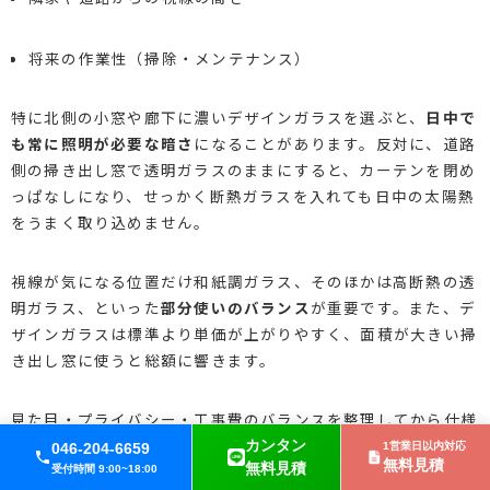
将来の作業性（掃除・メンテナンス）
特に北側の小窓や廊下に濃いデザインガラスを選ぶと、
日中で
も常に照明が必要な暗さ
になることがあります。反対に、道路
側の掃き出し窓で透明ガラスのままにすると、カーテンを閉め
っぱなしになり、せっかく断熱ガラスを入れても日中の太陽熱
をうまく取り込めません。
視線が気になる位置だけ和紙調ガラス、そのほかは高断熱の透
明ガラス、といった
部分使いのバランス
が重要です。また、デ
ザインガラスは標準より単価が上がりやすく、面積が大きい掃
き出し窓に使うと総額に響きます。
見た目・プライバシー・工事費のバランスを整理してから仕様
を決めると、「雰囲気はいいけれど暗い」「高いデザインガラ
カンタン
046-204-6659
1営業日以内対応
無料見積
無料見積
スを付けたのに常にカーテンで隠れている」といった後悔を防
受付時間 9:00~18:00