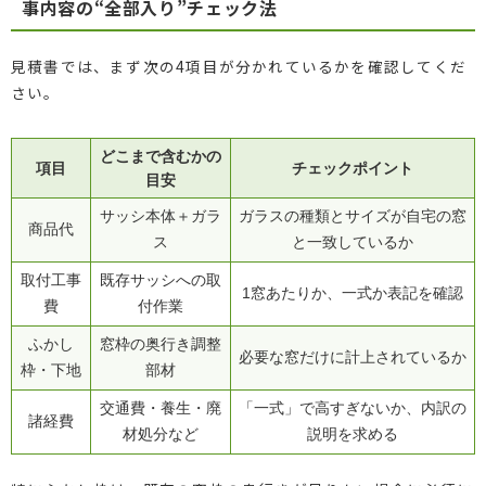
事内容の“全部入り”チェック法
見積書では、まず次の4項目が分かれているかを確認してくだ
さい。
どこまで含むかの
項目
チェックポイント
目安
サッシ本体＋ガラ
ガラスの種類とサイズが自宅の窓
商品代
ス
と一致しているか
取付工事
既存サッシへの取
1窓あたりか、一式か表記を確認
費
付作業
ふかし
窓枠の奥行き調整
必要な窓だけに計上されているか
枠・下地
部材
交通費・養生・廃
「一式」で高すぎないか、内訳の
諸経費
材処分など
説明を求める