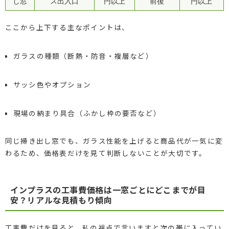
し窓
ス出入口
円以上
前後
円以上
ここから上下する主なポイントは、
ガラスの種類（断熱・防音・複層など）
サッシ色やオプション
現場の納まり具合（ふかし枠の要否など）
同じ掃き出し窓でも、ガラス性能を上げると商品代が一気に変
わるため、価格表だけを見て判断しないことが大切です。
インプラスの工事費価格は一窓ごとにどこまでが目
安？リアルな見積もり傾向
工事費だけを見ると、私の視点で言いますと次の帯に入ってい