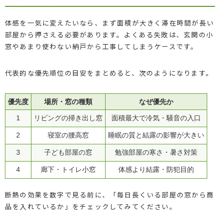
体感を一気に変えたいなら、まず面積が大きく滞在時間が長い
部屋から押さえる必要があります。よくある失敗は、玄関の小
窓やあまり使わない納戸から工事してしまうケースです。
代表的な優先順位の目安をまとめると、次のようになります。
優先度
場所・窓の種類
なぜ優先か
1
リビングの掃き出し窓
面積最大で冷気・騒音の入口
2
寝室の腰高窓
睡眠の質と結露の影響が大きい
3
子ども部屋の窓
勉強部屋の寒さ・暑さ対策
4
廊下・トイレ小窓
体感より結露・防犯目的
断熱の効果を数字で見る前に、「毎日長くいる部屋の窓から商
品を入れているか」をチェックしてみてください。