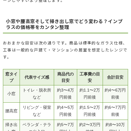
小窓や腰高窓そして掃き出し窓でどう変わる？インプ
ラスの価格帯をカンタン整理
おおまかな目安は次の通りです。商品は標準的なガラス仕様、
工事は一般的な戸建て・マンションの居室を想定したレンジで
す。
窓タイ
商品代の
工事費の目
代表サイズ感
合計目安
プ
目安
安
トイレ・脱衣所
約3〜4万
約1.1〜2万
約4〜6万円
小窓
など
円前後
円前後
前後
リビング・寝室
約4〜5万
約1.5〜2万
約6〜7万円
腰高窓
など
円前後
円前後
前後
掃き出
ベランダ・テラ
約5〜7万
約2〜3万円
約8〜10万