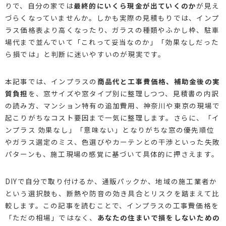
りで、自分の家では
最終的にいくら現金が出ていくのか
が見え
づらくなっていませんか。しかも実際の見積もりでは、インプ
ラス価格表より高くなったり、ガラスの種類やふかし枠、駐車
場代まで並んでいて「これって妥当なのか」「効果なしだった
ら損では」と判断に迷いやすいのが現実です。
本記事では、インプラスの
商品代と工事費価格、補助金後の実
質負担
を、窓サイズや窓タイプ別に整理しつつ、見積書の内訳
の読み方、マンション特有の追加費用、神奈川や東京の現場で
起こりがちなコスト要因まで一気に整理します。さらに、「イ
ンプラス 効果なし」「意味ない」となりがちな窓の優先順位
やガラス選定のミス、色選びやカーテンとの干渉といった失敗
パターンも、施工現場の感覚に基づいて具体的に押さえます。
DIYで自分で取り付けるか、通販パックか、地域の施工業者か
という選択肢も、断熱や防音の効き具合とリスクを踏まえて比
較します。この記事を読むことで、インプラスの工事費価格を
「ただの相場」ではなく、
あなたの住まいで損をしないための