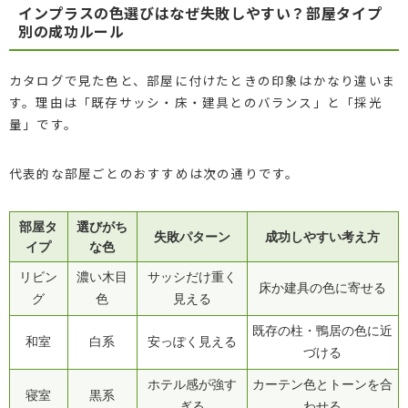
インプラスの色選びはなぜ失敗しやすい？部屋タイプ
別の成功ルール
カタログで見た色と、部屋に付けたときの印象はかなり違いま
す。理由は「既存サッシ・床・建具とのバランス」と「採光
量」です。
代表的な部屋ごとのおすすめは次の通りです。
部屋タ
選びがち
失敗パターン
成功しやすい考え方
イプ
な色
リビン
濃い木目
サッシだけ重く
床か建具の色に寄せる
グ
色
見える
既存の柱・鴨居の色に近
和室
白系
安っぽく見える
づける
ホテル感が強す
カーテン色とトーンを合
寝室
黒系
ぎる
わせる