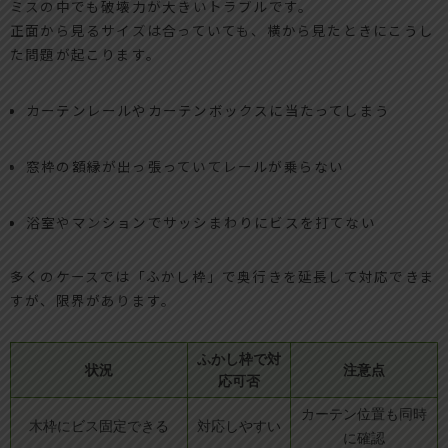
ミスの中でも破壊力が大きいトラブルです。
正面から見るサイズは合っていても、横から見たときにこうし
た問題が起こります。
カーテンレールやカーテンボックスに当たってしまう
窓枠の額縁が出っ張っていてレールが乗らない
浴室やマンションでサッシまわりにビスを打てない
多くのケースでは「ふかし枠」で奥行きを延長して対応できま
すが、限界があります。
ふかし枠で対
状況
注意点
応可否
カーテン位置も同時
木枠にビス固定できる
対応しやすい
に確認