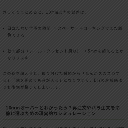
ざっくりまとめると、10mm以内の誤差は、
目立たない位置の隙間 → スペーサー＋コーキングでまだ勝
負できる
動く部分（レール・クレセント周り） → 5mmを超えるとか
なりリスキー
この線を超えると、取り付けた瞬間から「なんかスカスカす
る」「窓を閉めても音が入る」となりやすく、DIYの達成感よ
りも後悔が勝ってしまいます。
10mmオーバーとわかったら？再注文やバラ注文を冷
静に選ぶための現実的なシミュレーション