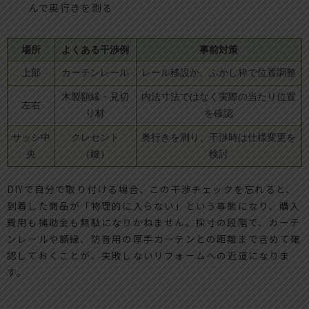
んで奥行きを測る
場所
よくある干渉例
事前対策
上部
カーテンレール
レール移設か、ふかし枠で位置調整
木製額縁・見切
内法寸法ではなく実際の当たり位置
左右
り材
を確認
サッシ中
クレセント
奥行きを測り、干渉時は仕様変更を
央
（鍵）
検討
DIYで自分で取り付ける場合、この干渉チェックを忘れると、
到着した商品が「物理的に入らない」という事態になり、購入
費用も補助金も無駄になりかねません。採寸の段階で、カーテ
ンレールや額縁、防音用の厚手カーテンとの距離まで含めて確
認しておくことが、失敗しないリフォームへの近道になりま
す。