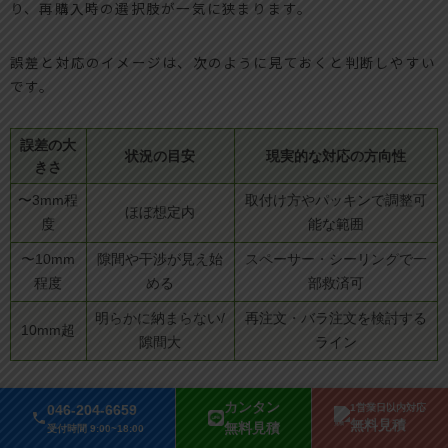
り、再購入時の選択肢が一気に狭まります。
誤差と対応のイメージは、次のように見ておくと判断しやすい
です。
誤差の大
状況の目安
現実的な対応の方向性
きさ
〜3mm程
取付け方やパッキンで調整可
ほぼ想定内
度
能な範囲
〜10mm
隙間や干渉が見え始
スペーサー・シーリングで一
程度
める
部救済可
明らかに納まらない/
再注文・バラ注文を検討する
10mm超
隙間大
ライン
カンタン
046-204-6659
1営業日以内対応
もう取付けを始めてしまった場合に試せる現場スペー
無料見積
無料見積
受付時間 9:00~18:00
サー調整とその超えられないライン