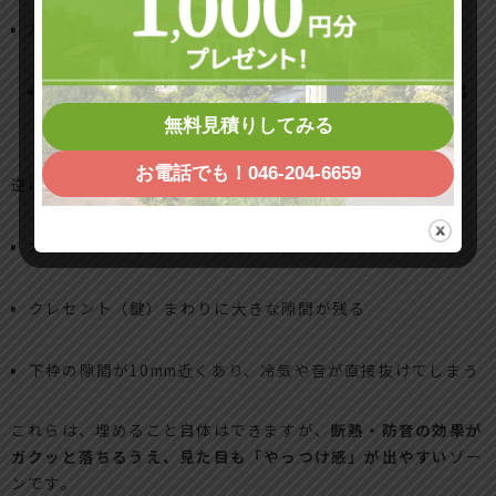
左右均等に5mmずつ小さい
枠全体を内側にふかすように調整し、見切り材で見た目
を整える
無料見積りしてみる
お電話でも！046-204-6659
逆に
スペーサーでも危険になるパターン
はここです。
ガラス障子の走るレール部分に段差が出る
クレセント（鍵）まわりに大きな隙間が残る
下枠の隙間が10mm近くあり、冷気や音が直接抜けてしまう
これらは、埋めること自体はできますが、
断熱・防音の効果が
ガクッと落ちるうえ、見た目も「やっつけ感」が出やすい
ゾー
ンです。