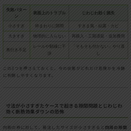
失敗パター
表面上のトラブル
じわじわ効く損失
ン
小さすぎ
枠まわりに隙間
すきま風・結露・カビ
大きすぎ
物理的に入らない
再購入・工期遅延・追加費用
レールや額縁に干
「そもそも付かない」やり直
奥行き不足
渉
し
この3つを押さえておくと、今の状態がどれだけ危険かを冷静
に判断しやすくなります。
寸法が小さすぎたケースで起きる隙間問題とじわじわ
効く断熱効果ダウンの恐怖
内側の枠に対して、発注したサイズが小さすぎると
四周の隙間