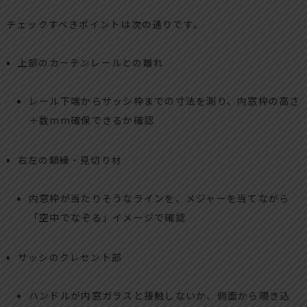
チェックすべきポイントは次の通りです。
上部のカーテンレールとの離れ
レール下端からサッシ枠までの寸法を測り、内窓枠の高さ
＋数mm確保できるか確認
右左の額縁・見切り材
内窓枠が当たりそうなラインを、メジャーを当てながら
「空中でなぞる」イメージで確認
サッシのクレセント部
ハンドルが内窓ガラスと接触しないか、側面から覗き込