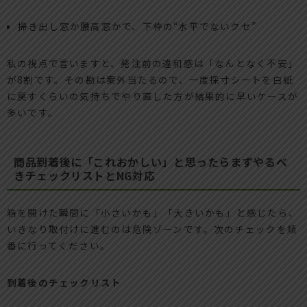
掃き出し窓か腰高窓かで、下枠の“水平でないクセ”
私の視点で言いますと、発注前の違和感は「なんとなく不安」
が8割です。その勘は案外当たるので、一度採寸シートを白紙
に戻すくらいの気持ちでやり直した方が結果的に早いケースが
多いです。
商品到着後に「これおかしい」と思ったらまずやるべ
きチェックリストとNG対応
箱を開けた瞬間に「小さいかも」「大きいかも」と感じたら、
いきなり取付けに進むのは危険ゾーンです。次のチェックを順
番に行ってください。
到着後のチェックリスト