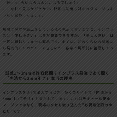
「数mmくらいならなんとかなるでしょ？」
ここを甘く見るかどうかで、断熱も防音も財布のダメージもま
ったく変わってきます。
現場で採寸や施工をしている私の視点で言いますと、インプラ
スは
「少し小さい」はまだ勝負できますが、「少し大きい」は
一気に詰む
リフォーム商品です。まずは、どのくらいの誤差な
ら現実的にリカバリーできるのか、数字と場所別に整理してみ
ます。
誤差1〜3mmは許容範囲？インプラス発注でよく聞く
「内法から3mm引き」本当の理由
インプラスをDIYで購入するとき、多くのサイトで「内法から
3mm引いて発注」と書かれています。これは
テキトーな安全
マージンではなく、現場のクセを織り込んだ“必要最低限のゆ
とり”
です。