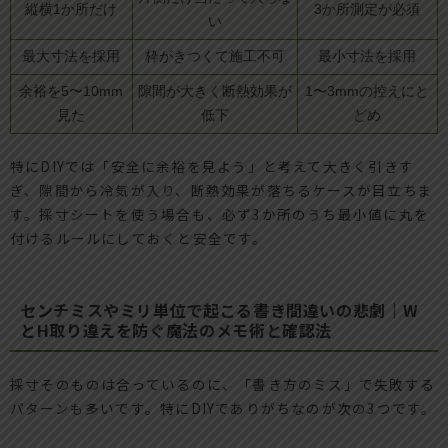
縦横1か所だけ
3か所測定が必須
い
最大寸法を採用
枠がきつくて施工不可
最小寸法を採用
余裕を5〜10mm
隙間が大きく断熱効果が
1〜3mmの控えにと
見た
低下
どめ
特にDIYでは「安全に余裕を見よう」と考えて大きく引きす
ぎ、隙間から冷気が入り、断熱効果が落ちるケースが目立ちま
す。採寸シートを使う場合も、必ず3か所のうち最小値に丸を
付けるルールにしておくと安全です。
センチミスやミリ単位で起こる書き間違いの悲劇｜W
とH取り違えを防ぐ魔法のメモ術と確認法
採寸そのものは合っているのに、「書き方のミス」で失敗する
パターンも多いです。特にDIYでありがちなのが次の3つです。