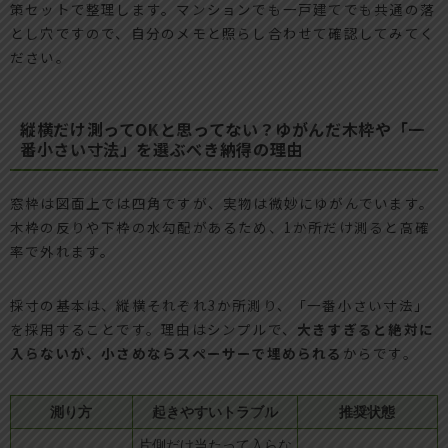
策セットで整理します。マンションでも一戸建てでも共通の落
とし穴ですので、自分のメモと照らし合わせて確認してみてく
ださい。
縦横だけ測ってOKと思ってない？ゆがんだ木枠や「一
番小さい寸法」を選ぶべき納得の理由
窓枠は図面上では四角ですが、実物は微妙にゆがんでいます。
木枠の反りや下枠の水勾配があるため、1か所だけ測ると高確
率で外れます。
採寸の基本は、縦横それぞれ3か所測り、「一番小さい寸法」
を採用することです。理由はシンプルで、
大きすぎると絶対に
入らないが、小さめならスペーサーで埋められる
からです。
測り方
起きやすいトラブル
推奨状態
片側だけ当たって入らな