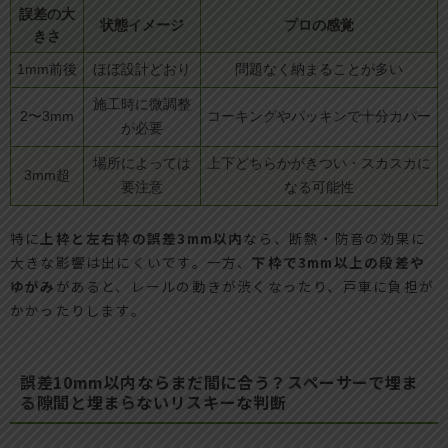
誤差の大
状態イメージ
プロの感覚
きさ
1mm前後
ほぼ設計どおり
問題なく納まることが多い
施工時に微調整
2〜3mm
コーキングやパッキンで十分カバー
が必要
場所によっては
上下どちらかがきつい・スカスカに
3mm超
要注意
なる可能性
特に
上枠と左右枠の誤差3mm以内
なら、断熱・防音の効果に
大きな影響は出にくいです。一方、
下枠で3mm以上の段差や
ゆがみ
があると、レールの動きが渋くなったり、戸車に負担が
かかったりします。
誤差10mm以内ならまだ間に合う？スペーサーで埋ま
る隙間と埋まらないリスキーな判断