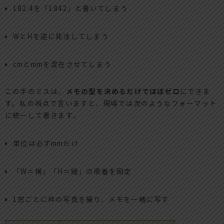
182.4を「1842」と書いてしまう
WとHを逆に発注してしまう
cmとmmを混在させてしまう
この手のミスは、
メモの型を決めるだけでほぼゼロ
にできま
す。私の視点で言いますと、現場では次のようなフォーマット
に統一して書きます。
単位は必ずmmだけ
「W＝横」「H＝縦」の順番を固定
1窓ごとに枠の写真を撮り、メモを一緒に写す