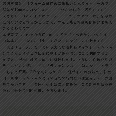
ほぼ再購入＝リフォーム費用の二重払い
になります。一方で、
誤差が10mm以内ならスペーサーやふかし枠で調整できるケー
スもあり、「どこまでがセーフでどこからがアウトか」を冷静
に切り分けられるかどうかで、手元に残るお金も断熱効果も大
きく変わります。
本記事では、内法から何mm引いて発注すべきかといった採寸
の基準だけでなく、「小さすぎた寸法をどこまで救えるか」
「大きすぎて入らない時に現実的な選択肢は何か」「マンショ
ンでふかし枠やビス固定に制限がある場合にどう判断するか」
までを、現場目線で具体的に整理します。さらに、色選びやガ
ラス選びの後悔、「インプラス意味ない」「効果なし」と感じ
てしまう原因、DIYを続けるかプロに任せるかの分岐点、神奈
川・東京のマンション特有の規約や補助金の注意点まで一気通
貫で扱います。今の採寸が本当に大丈夫か、この記事を読み進
めれば数分で判断の軸がそろいます。