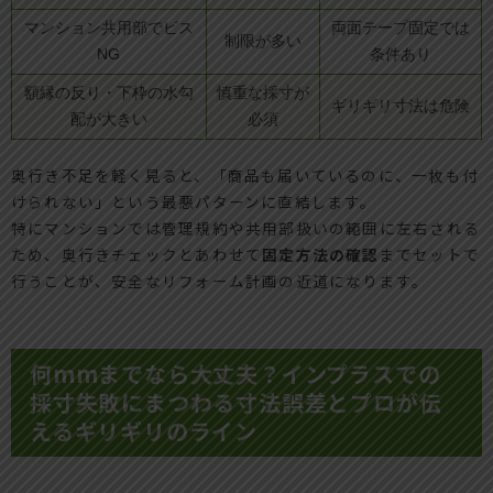
マンション共用部でビス
両面テープ固定では
制限が多い
NG
条件あり
額縁の反り・下枠の水勾
慎重な採寸が
ギリギリ寸法は危険
配が大きい
必須
奥行き不足を軽く見ると、「商品も届いているのに、一枚も付
けられない」という最悪パターンに直結します。
特にマンションでは管理規約や共用部扱いの範囲に左右される
ため、奥行きチェックとあわせて
固定方法の確認
までセットで
行うことが、安全なリフォーム計画の近道になります。
何mmまでなら大丈夫？インプラスでの
採寸失敗にまつわる寸法誤差とプロが伝
えるギリギリのライン