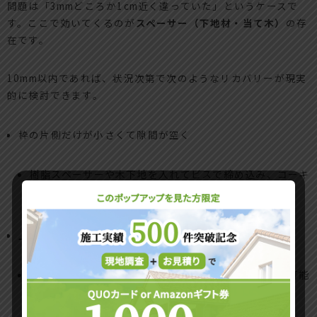
問題は「3mmどころか1cm近く違っていた」というケースで
す。ここで効いてくるのが
スペーサー（下地材・当て木）
の存
在です。
10mm以内であれば、状況次第で次のようなリカバリーが現実
的に検討できます。
枠の片側だけが小さくて隙間が空く
樹脂スペーサーや木下地を入れてビスで締め込み、コーキ
ングで気密を取る
上枠に7〜8mmの隙間が出た
見えない位置なら、スペーサー＋シーリングでカバー可能
な場合が多い