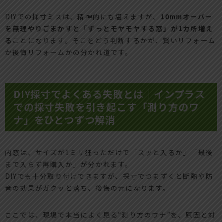
DIYでの採寸ミスは、精神的にも堪えますが、
10mmオーバー
を無理やりごまかすと「ずっとモヤモヤする窓」が1カ所増え
る
ことになります。そこをどう判断するかが、賢いリフォーム
か後悔リフォームかの分かれ道です。
DIY採寸でよくある失敗とは｜インプラス
での採寸失敗を引き起こす「測り方のワ
ナ」をひとつずつ解消
内窓は、サイズが1ミリ狂っただけで「スッと入るか」「最後
まで入らず再購入か」が分かれます。
DIYでも十分取り付けできますが、採寸でつまずくと断熱や防
音の効果がガクッと落ち、後悔の元になります。
ここでは、現場で本当によく見る“測り方のワナ”を、原因と対