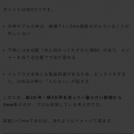
ポイントは次の3つです。
木枠やアルミ枠は、縦横で1〜2mm程度ゆがんでいることが
珍しくない
下枠には水勾配（外に向かってわずかに傾斜）があり、メジ
ャーを当てる位置で寸法が変わる
インプラス本体にも製品誤差があるため、ピッタリすぎる
と、はめ込み時に「入らない」が起きる
このため、
縦3か所・横3か所を測って一番小さい数値から
3mm引く
のが、プロも採用している考え方です。
誤差1〜3mmであれば、次のようなイメージで見ます。