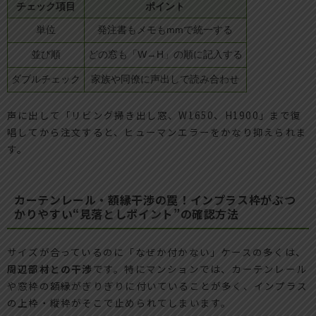
チェック項目
ポイント
単位
発注書もメモもmmで統一する
並び順
どの窓も「W→H」の順に記入する
ダブルチェック
家族や同僚に声出しで読み合わせ
声に出して「リビング掃き出し窓、W1650、H1900」まで復
唱してから注文すると、ヒューマンエラーをかなり抑えられま
す。
カーテンレール・額縁干渉の罠！インプラス枠がぶつ
かりやすい“見落としポイント”の確認方法
サイズが合っているのに「なぜか付かない」ケースの多くは、
周辺部材との干渉
です。特にマンションでは、カーテンレール
や窓枠の額縁がぎりぎりに付いていることが多く、インプラス
の上枠・縦枠がそこで止められてしまいます。