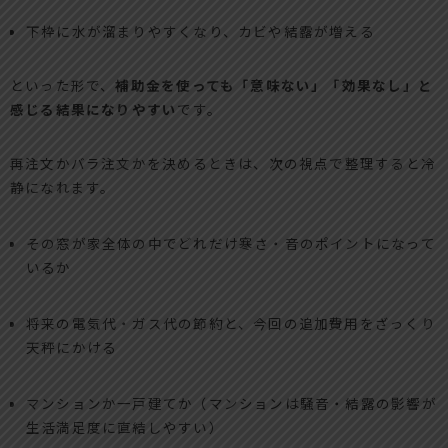
下枠に水が溜まりやすくなり、カビや結露が増える
といった形で、
補助金を使っても「意味ない」「効果なし」と
感じる結果になりやすい
です。
再注文かバラ注文かを決めるときは、次の視点で整理すると冷
静になれます。
その窓が家全体の中でどれだけ寒さ・音のポイントになって
いるか
将来の電気代・ガス代の節約と、今回の追加費用をざっくり
天秤にかける
マンションか一戸建てか（マンションは騒音・結露の影響が
生活満足度に直結しやすい）