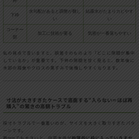
枠
水勾配があると調整が難し
結露水がたまりカビやす
下枠
い
い
コーナー
加工に技術が要る
気密が一番落ちやすい
部
私の視点で言いますと、誤差そのものより「どこに隙間が集中
しているか」が重要です。下枠の隙間を甘く見ると、数年後に
木部の腐食やクロスの黒ずみで後悔しやすくなります。
寸法が大きすぎたケースで直面する“入らない＝ほぼ再
購入”の驚きの高額トラブル
採寸トラブルで一番重いのが、サイズを大きく取りすぎたパタ
ーンです。
数mmでも大きいと、内窓本体が
物理的に枠に入っていきませ