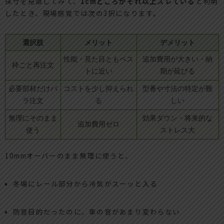
採寸を見直してみて、
1cmどころかそれ以上ズレている
と判明
したとき、現場感覚では次の3択になります。
選択肢
メリット
デメリット
性能・見た目ともベス
追加費用が大きい・納
枠ごと再注文
トに近い
期が延びる
必要部材だけバ
コストを少し抑えられ
型番や寸法の特定が難
ラ注文
る
しい
無理にそのまま
効果ダウン・将来的な
追加費用ゼロ
使う
ストレス大
10mmオーバーのまま無理に使うと、
冬場にレール部分から冷気がスーッと入る
防音目的だったのに、車の音があまり変わらない