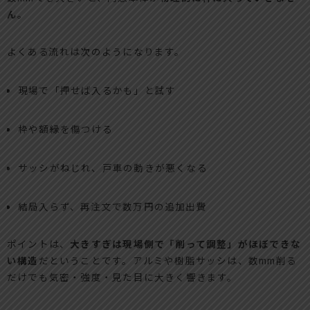
ん
。
よくある流れは次のようになります。
現場で「押せば入るかも」と試す
枠や額縁を傷つける
サッシがねじれ、戸車の動きが悪くなる
結局入らず、再注文で数万円の追加出費
ポイントは、
大きすぎは現場側で「削って調整」がほぼできな
い構造
だということです。アルミや樹脂サッシは、数mm削る
だけでも気密・強度・見た目に大きく響きます。