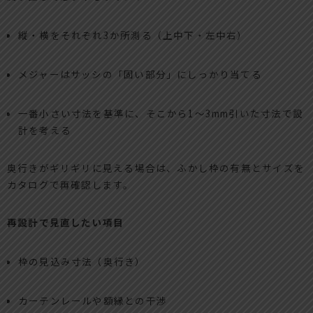
縦・横をそれぞれ3か所測る（上中下・左中右）
メジャーはサッシの「固い部分」にしっかり当てる
一番小さい寸法を基準に、そこから1〜3mm引いた寸法で設
計を考える
奥行きがギリギリに見える場合は、ふかし枠の有無とサイズを
カタログで再確認します。
再設計で見直したい項目
枠の見込み寸法（奥行き）
カーテンレールや額縁との干渉