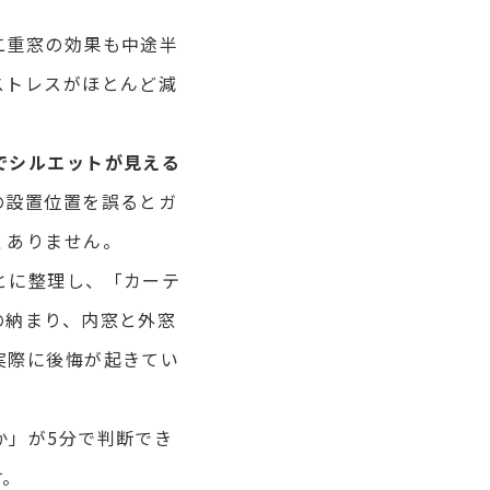
二重窓の効果も中途半
ストレスがほとんど減
でシルエットが見える
の設置位置を誤るとガ
くありません。
とに整理し、「カーテ
の納まり、内窓と外窓
実際に後悔が起きてい
か」が5分で判断でき
す。