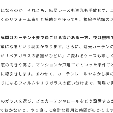
」になるのか。それとも、結局レースも遮光も手放せず、
かくのリフォーム費用と補助金を使っても、視線や結露の
ば
昼間はカーテン不要で過ごせる窓がある一方、夜は照明
必須になる
という現実があります。さらに、遮光カーテン
りが「ペアガラスの結露がひどい」に変わるケースも珍し
、窓の向きや高さ、マンションか戸建てかといった条件ご
的に線引きします。あわせて、カーテンレールやふかし枠
わりになるフィルムやすりガラスの使い分けまで、現場で
どのガラスを選び、どのカーテンやロールをどう設置する
えておかないと、やり直しに余計な費用と時間が掛かりま