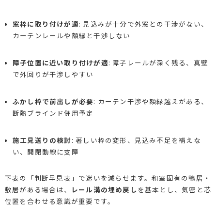
窓枠に取り付けが適
: 見込みが十分で外窓との干渉がない、
カーテンレールや額縁と干渉しない
障子位置に近い取り付けが適
: 障子レールが深く残る、真壁
で外回りが干渉しやすい
ふかし枠で前出しが必要
: カーテン干渉や額縁越えがある、
断熱ブラインド併用予定
施工見送りの検討
: 著しい枠の変形、見込み不足を補えな
い、開閉動線に支障
下表の「判断早見表」で迷いを減らせます。和室固有の鴨居・
敷居がある場合は、
レール溝の埋め戻し
を基本とし、気密と芯
位置を合わせる意識が重要です。