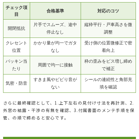
チェック項
合格基準
対応のコツ
目
片手でスムーズ、途中
縦枠平行・戸車高さを微
開閉抵抗
停止なし
調整
クレセント
かかり量が均一でガタ
受け側の位置微修正で密
位置
なし
着向上
パッキン当
枠の歪みをビス増し締め
周囲で均一に接触
たり
で補正
すきま風やビビり音が
シールの連続性と角部充
気密・防音
ない
填を確認
さらに最終確認として、1.上下左右の見付け寸法を再計測、2.
外窓の結露・干渉の有無を確認、3.付属書面のメンテ手順を保
管、の順で締めると安心です。