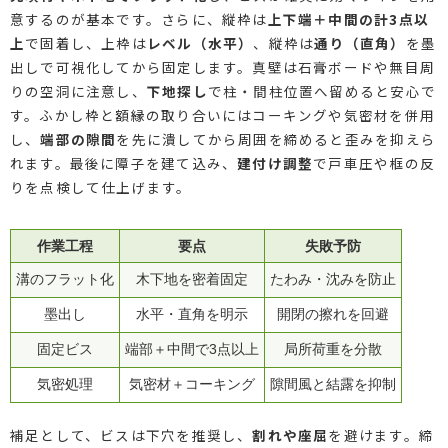
意するのが基本です。さらに、縦枠は
上下端＋中間の計3点以
上
で固着し、上枠は
レベル（水平）
、縦枠は
通り（直角）
を墨
出しで可視化してから固定します。真壁は石膏ボードや無目周
りの空洞に注意し、
下地探し
で柱・間柱位置へ留めると安心で
す。ふかし枠と額縁の取り合いにはコーキングや気密材を併用
し、
端部の隙間
を先に潰してから周囲を締めると歪みを抑えら
れます。最後に障子を建て込み、
建付け調整
で戸車圧や框の反
りを点検して仕上げます。
作業工程
要点
失敗予防
溝のフラット化
木下地を密着固定
たわみ・沈みを防止
墨出し
水平・直角を明示
開閉の擦れを回避
固定ビス
端部＋中間で3点以上
局所荷重を分散
気密処理
気密材＋コーキング
隙間風と結露を抑制
補足として、ビスは下穴を推奨し、
割れや座屈
を避けます。締