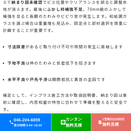
えて
納まり図未確認
でビス位置やクリアランスを誤ると調整余
地が消えます。最後に
ふかし枠補強不足
。70mm級のふかしで
補強を怠ると長期のたわみやビビり音が発生します。和紙調ガ
ラスを選ぶ場合は重量増も見込み、固定点と部材選択を慎重に
計画することが重要です。
寸法誤差
があると取り付け不可や隙間の発生に直結します
下地不良
は枠のたわみと気密低下を招きます
水平不良
や
戸先干渉
は開閉抵抗と異音の主因です
補足として、インプラス施工方法や取扱説明書、納まり図は事
前に確認し、内窓和室の特性に合わせて準備を整えると安全で
す。
カンタン
046-204-6659
1営業日以内対応
無料見積
無料見積
受付時間 9:00~18:00
プロ職人に頼むメリットは？仕上がりの明確な差と安