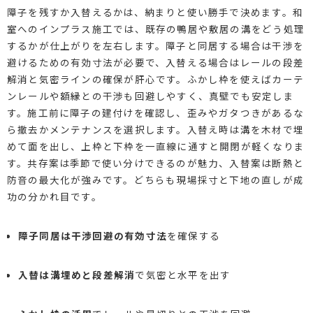
障子を残すか入替えるかは、納まりと使い勝手で決めます。和
室へのインプラス施工では、既存の鴨居や敷居の溝をどう処理
するかが仕上がりを左右します。障子と同居する場合は干渉を
避けるための有効寸法が必要で、入替える場合はレールの段差
解消と気密ラインの確保が肝心です。ふかし枠を使えばカーテ
ンレールや額縁との干渉も回避しやすく、真壁でも安定しま
す。施工前に障子の建付けを確認し、歪みやガタつきがあるな
ら撤去かメンテナンスを選択します。入替え時は溝を木材で埋
めて面を出し、上枠と下枠を一直線に通すと開閉が軽くなりま
す。共存案は季節で使い分けできるのが魅力、入替案は断熱と
防音の最大化が強みです。どちらも現場採寸と下地の直しが成
功の分かれ目です。
障子同居は干渉回避の有効寸法
を確保する
入替は溝埋めと段差解消
で気密と水平を出す