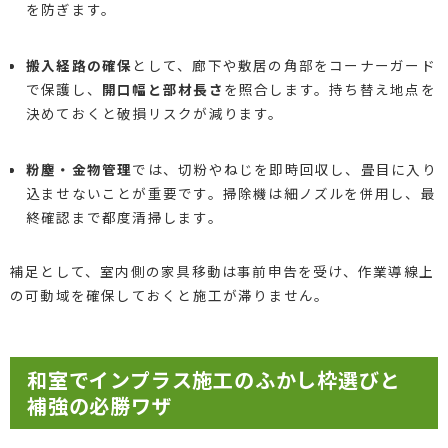
を防ぎます。
搬入経路の確保
として、廊下や敷居の角部をコーナーガード
で保護し、
開口幅と部材長さ
を照合します。持ち替え地点を
決めておくと破損リスクが減ります。
粉塵・金物管理
では、切粉やねじを即時回収し、畳目に入り
込ませないことが重要です。掃除機は細ノズルを併用し、最
終確認まで都度清掃します。
補足として、室内側の家具移動は事前申告を受け、作業導線上
の可動域を確保しておくと施工が滞りません。
和室でインプラス施工のふかし枠選びと
補強の必勝ワザ