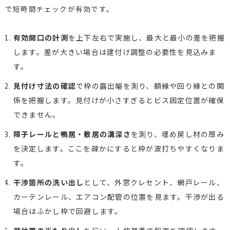
で短時間チェックが有効です。
有効開口の計測
を上下左右で実施し、最大と最小の差を把握
します。差が大きい場合は建付け調整の必要性を見込みま
す。
見付け寸法の確認
で枠の露出幅を測り、額縁や回り縁との関
係を把握します。見付けが小さすぎるとビス固定位置が確保
できません。
障子レールと鴨居・敷居の溝深さ
を測り、埋め戻し材の厚み
を決定します。ここを疎かにすると枠が波打ちやすくなりま
す。
干渉箇所の洗い出し
として、外窓クレセント、網戸レール、
カーテンレール、エアコン配管の位置を見ます。干渉が出る
場合はふかし枠で回避します。