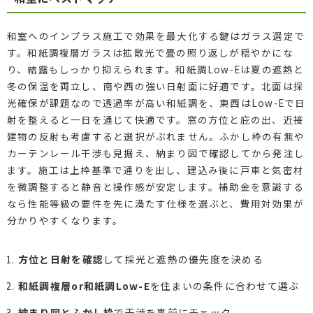
和室へのインプラス施工で効果を最大化する鍵はガラス選定で
す。和紙調複層ガラスは拡散光で畳の照り返しが穏やかにな
り、結露もしっかり抑えられます。和紙調Low-Eは夏の遮熱と
冬の保温を両立し、南や西の強い日射面に好適です。北面は採
光確保が課題なので透過率が高い和紙調を、東西はLow-Eで日
射を整えると一日を通じて快適です。窓の方位と庇の出、近接
建物の反射も考慮すると選択がぶれません。ふかし枠の有無や
カーテンレール干渉も見据え、納まり図で確認してから発注し
ます。施工は上枠基準で通りを出し、建込み後に戸車と気密材
を微調整すると静音と操作感が安定します。補助金を意識する
なら性能等級の要件を先に満たす仕様を選ぶと、費用対効果が
分かりやすくなります。
方位と日射を確認
して採光と遮熱の優先度を決める
和紙調複層or和紙調Low-E
を住まいの条件に合わせて選ぶ
納まり図とふかし枠
で干渉を事前にチェック