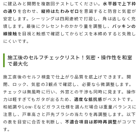
に建込みと開閉を複数回テストしてください。
水平器で上下枠
の通り
を合わせ、
縦枠はたわみゼロ
を意識すると防音と気密が
安定します。シーリングは四周連続で打設し、角は逃しなく充
填します。最後にクレセントのかかり量を調整し、
パッキンの
線接触
を目視と触感で確認してからビスを本締めすると失敗し
にくいです。
施工後のセルフチェックリスト！気密・操作性を和室
で最大化
施工直後のセルフ検査で仕上がり品質を底上げできます。開
閉、ロック、気密の3観点で確認し、必要なら微調整します。
チェックは無風時に行い、外窓との干渉も同時に見ます。操作
力は軽すぎてもガタが出るため、
適度な抵抗感
がベストです。
和紙調やLow-Eなどガラス仕様を選んだ場合は重量バランスに
注意し、戸車高さと戸先ブラシの当たりを再調整します。以下
の表を目安に合否を判断し、
不適合項目は即時再調整
がコツで
す。