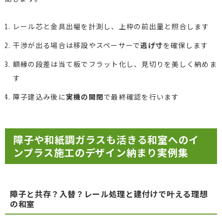
レール芯と金具出幅を計測し、上枠の前出量と照合します
干渉が出る場合は移設やスペーサーで
逃げ寸
を確保します
額縁の段差は当て板でフラット化し、見切りを美しく納めま
す
障子建込み後に
実機の開閉
で最終確認を行います
障子や和紙調ガラスも活きる和室へのイ
ンプラス施工のデザイン納まり実例集
障子と共存？入替？レール処理と建付けで叶える理想
の和室