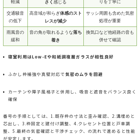
軽減
さく
りを丁寧に
感じる
体感のスト
交通騒音
高音域が和らぎ
サッシ周囲も含めた気密
の低下
レスが減少
処理が重要
落ち
雨風音の
音の角が取れるような
換気口など他経路の音も
緩和
着き
併せて確認
寝室利用はLow-Eや和紙調複層ガラスが相性良好
ふかし枠補強や真壁対応で
気密のムラを回避
カーテンや障子風格子と併用し、吸音と遮音をバランス良く
確保
番号の手順としては、1.既存枠の寸法と歪み確認、2.溝埋めと
芯出し、3.枠固定と建付け調整、4.クレセント位置と戸車調
整、5.最終の気密確認と干渉チェック、の流れで進めると性能
が安定します。