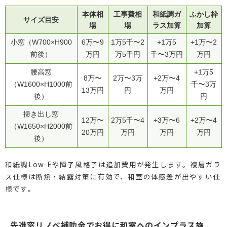
本体相
工事費相
和紙調ガ
ふかし枠
サイズ目安
場
場
ラス加算
加算
小窓（W700×H900
6万〜9
1万5千〜2
+1万5
+1万〜2
前後）
万円
万5千円
千〜3万円
万円
腰高窓
+1万5
8万〜
2万〜3万
+2万〜4
（W1600×H1000前
千〜3万
13万円
円
万円
後）
円
掃き出し窓
12万〜
2万5千〜4
+3万〜6
+2万〜4
（W1650×H2000前
20万円
万円
万円
万円
後）
和紙調Low-Eや障子風格子は追加費用が発生します。複層ガラ
ス仕様は断熱・結露対策に有効で、和室の体感差が出やすい仕
様です。
先進窓リノベ補助金でお得に和室へのインプラス施