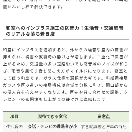
置かふかし枠で解決できます。
和室へのインプラス施工の防音力！生活音・交通騒音
のリアルな落ち着き度
和室にインプラスを追加すると、外からの騒音や室内の反響が
抑えられ、読書や就寝時の静けさが増します。二重化で気密が
上がるため、交通量の多い道路沿いでも高音域のノイズが和ら
ぎ、雨音や風切り音も聞こえ方がマイルドになります。寝室と
して使う和室では、ガラス仕様の選択がカギです。和紙調複層
ガラスや厚み違いの複層構成は音域の分散に利き、開口部から
の侵入音を抑えやすくなります。戸先や召し合わせの調整、ク
レセントの密閉性も仕上がりの静けさに直結します。
項目
期待できる変化
留意点
会話・テレビの透過音が小
生活音の
すき間調整と戸車の当た