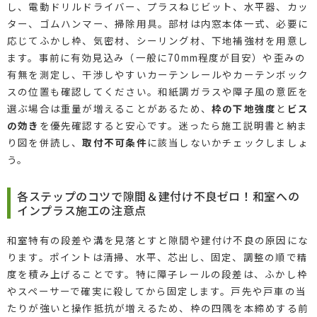
し、電動ドリルドライバー、プラスねじビット、水平器、カッ
ター、ゴムハンマー、掃除用具。部材は内窓本体一式、必要に
応じてふかし枠、気密材、シーリング材、下地補強材を用意し
ます。事前に有効見込み（一般に70mm程度が目安）や歪みの
有無を測定し、干渉しやすいカーテンレールやカーテンボック
スの位置も確認してください。和紙調ガラスや障子風の意匠を
選ぶ場合は重量が増えることがあるため、
枠の下地強度
と
ビス
の効き
を優先確認すると安心です。迷ったら施工説明書と納ま
り図を併読し、
取付不可条件
に該当しないかチェックしましょ
う。
各ステップのコツで隙間＆建付け不良ゼロ！和室への
インプラス施工の注意点
和室特有の段差や溝を見落とすと隙間や建付け不良の原因にな
ります。ポイントは清掃、水平、芯出し、固定、調整の順で精
度を積み上げることです。特に障子レールの段差は、ふかし枠
やスペーサーで確実に殺してから固定します。戸先や戸車の当
たりが強いと操作抵抗が増えるため、枠の四隅を本締めする前