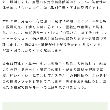
気に解消します。室温の安定や結露低減はもちろん、防音性の
体感差も得られますが、鍵は取付位置と下地の見極めです。
本稿では、見込み・有効開口・見付けの順チェック、ふかし枠
の要否判定、干渉を未然に防ぐコツ、畳養生の範囲まで具体
化。さらに、和紙調ガラスやLow-Eの選び方、施工後のセルフ
チェックリスト、価格相場と補助金の段取りまで一気通貫で整
理します。
寸法の3mm誤差が仕上がりを左右
するポイントも
写真・図でわかりやすく解説します。
筆者は戸建て・集合住宅の内窓施工・監修に多数携わり、和室
の引き戸・掃き出し・腰窓での実測・納まり調整を現場で蓄
積。迷いやすい「障子と共存か入替か」の判断軸や、たわみゼ
ロの補強メソッドも実例で示します。失敗要因を先回りし、あ
なたの和室で最短ルートの正解を見つけましょう。