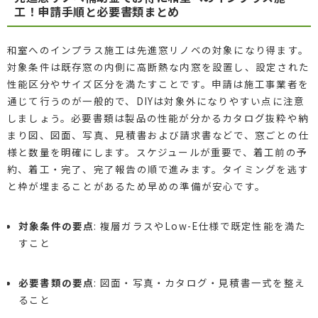
工！申請手順と必要書類まとめ
和室へのインプラス施工は先進窓リノベの対象になり得ます。
対象条件は既存窓の内側に高断熱な内窓を設置し、設定された
性能区分やサイズ区分を満たすことです。申請は施工事業者を
通じて行うのが一般的で、DIYは対象外になりやすい点に注意
しましょう。必要書類は製品の性能が分かるカタログ抜粋や納
まり図、図面、写真、見積書および請求書などで、窓ごとの仕
様と数量を明確にします。スケジュールが重要で、着工前の予
約、着工・完了、完了報告の順で進みます。タイミングを逃す
と枠が埋まることがあるため早めの準備が安心です。
対象条件の要点
: 複層ガラスやLow-E仕様で既定性能を満た
すこと
必要書類の要点
: 図面・写真・カタログ・見積書一式を整え
ること