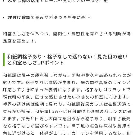
ふかし枠の活用
でレールや見切りとの干渉を回避
建付け確認
で歪みやガタつきを先に是正
和室らしさを保ちつつ、開閉性と気密性を両立させる判断が満
足度を高めます。
和紙調格子あり・格子なしで迷わない！見た目の違い
と和室らしさUPポイント
和紙調は障子の趣を残しながら、断熱や耐久を高められるのが
魅力です。格子ありは陰影が生まれ、床の間や真壁のラインと
呼応して引き締まった表情になります。格子なしはフラットで
現代和の印象、広さを感じさせたい小さめの和室に向きます。
視界の透け感は銘柄で異なり、和紙調複層ガラスは拡散透過で
柔らかい採光、和紙調Low-Eは日射取得と遮熱のバランスに優
れます。採光と目隠しの両立を狙うなら格子あり、明るさ優先
なら格子なしが選びやすいです。障子風の框色は床材や長押の
色に近づけると一体感が出ます。カーテンを併用するなら、和