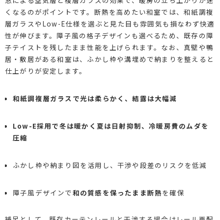
くなるのがポイントです。断熱を高めたい和室では、和紙調複
層ガラスやLow-E仕様を選ぶと見た目も雰囲気も損なわず快適
性が伸びます。障子風の格子デザインも選べるため、既存の障
子テイストを残したまま性能を上げられます。なお、真壁や鴨
居・敷居がある和室は、ふかし枠や溝埋めで納まりを整えると
仕上がりが安定します。
和紙調複層ガラスで光は柔らかく、結露は大幅減
Low-E採用で冬は暖かく夏は日射抑制、冷暖房費のムダを
圧縮
ふかし枠や納まり図を活用し、干渉や段差のリスクを低減
障子風デザインで
和の質感を保ったまま断熱
を確保
補足として、既存カーテンレールと干渉する場合はレール再配