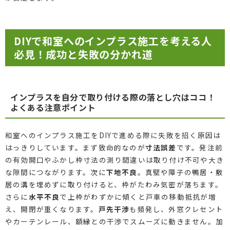
DIYで和室へのインプラス施工を考える人
必見！成功と失敗の分かれ道
インプラスを自分で取り付ける際の落とし穴はココ！
よくある注意ポイント
和室へのインプラス施工をDIYで進める際に失敗を招く原因は
はっきりしています。まず致命的なのが
寸法誤差
です。発注前
の有効開口やふかし枠寸法の測り間違いは取り付け不可や大き
な隙間につながります。次に
下地不良
。真壁や障子の鴨居・敷
居の溝を埋めずに取り付けると、枠がたわみ気密が落ちます。
さらに
水平不良
で上枠がわずかに傾くと戸車の移動抵抗が増
え、開閉が重くなります。
戸先干渉
も頻発し、外窓クレセント
やカーテンレール、額縁との干渉でスムーズに動きません。加