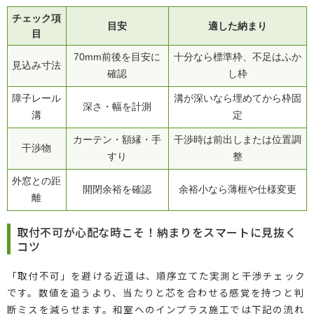
チェック項
目安
適した納まり
目
70mm前後を目安に
十分なら標準枠、不足はふか
見込み寸法
確認
し枠
障子レール
溝が深いなら埋めてから枠固
深さ・幅を計測
溝
定
カーテン・額縁・手
干渉時は前出しまたは位置調
干渉物
すり
整
外窓との距
開閉余裕を確認
余裕小なら薄框や仕様変更
離
取付不可が心配な時こそ！納まりをスマートに見抜く
コツ
「取付不可」を避ける近道は、順序立てた実測と干渉チェック
です。数値を追うより、当たりと芯を合わせる感覚を持つと判
断ミスを減らせます。和室へのインプラス施工では下記の流れ