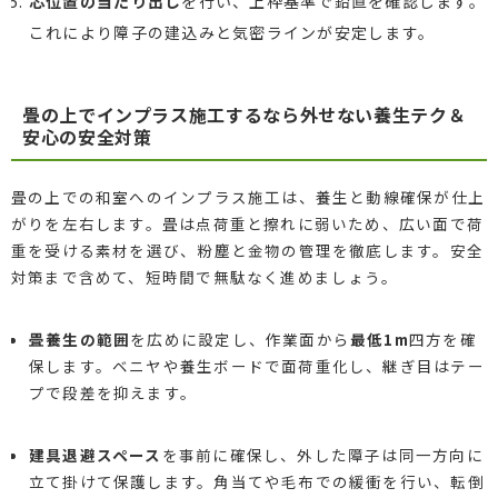
芯位置の当たり出し
を行い、上枠基準で鉛直を確認します。
これにより障子の建込みと気密ラインが安定します。
畳の上でインプラス施工するなら外せない養生テク＆
安心の安全対策
畳の上での和室へのインプラス施工は、養生と動線確保が仕上
がりを左右します。畳は点荷重と擦れに弱いため、広い面で荷
重を受ける素材を選び、粉塵と金物の管理を徹底します。安全
対策まで含めて、短時間で無駄なく進めましょう。
畳養生の範囲
を広めに設定し、作業面から
最低1m
四方を確
保します。ベニヤや養生ボードで面荷重化し、継ぎ目はテー
プで段差を抑えます。
建具退避スペース
を事前に確保し、外した障子は同一方向に
立て掛けて保護します。角当てや毛布での緩衝を行い、転倒