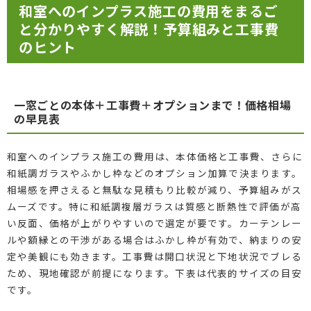
和室へのインプラス施工の費用をまるご
と分かりやすく解説！予算組みと工事費
のヒント
一窓ごとの本体＋工事費＋オプションまで！価格相場
の早見表
和室へのインプラス施工の費用は、本体価格と工事費、さらに
和紙調ガラスやふかし枠などのオプション加算で決まります。
相場感を押さえると無駄な見積もり比較が減り、予算組みがス
ムーズです。特に和紙調複層ガラスは質感と断熱性で評価が高
い反面、価格が上がりやすいので選定が要です。カーテンレー
ルや額縁との干渉がある場合はふかし枠が有効で、納まりの安
定や美観にも効きます。工事費は開口状況と下地状況でブレる
ため、現地確認が前提になります。下表は代表的サイズの目安
です。