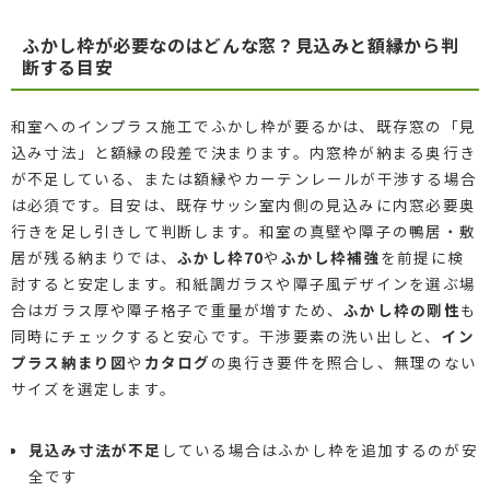
ふかし枠が必要なのはどんな窓？見込みと額縁から判
断する目安
和室へのインプラス施工でふかし枠が要るかは、既存窓の「見
込み寸法」と額縁の段差で決まります。内窓枠が納まる奥行き
が不足している、または額縁やカーテンレールが干渉する場合
は必須です。目安は、既存サッシ室内側の見込みに内窓必要奥
行きを足し引きして判断します。和室の真壁や障子の鴨居・敷
居が残る納まりでは、
ふかし枠70
や
ふかし枠補強
を前提に検
討すると安定します。和紙調ガラスや障子風デザインを選ぶ場
合はガラス厚や障子格子で重量が増すため、
ふかし枠の剛性
も
同時にチェックすると安心です。干渉要素の洗い出しと、
イン
プラス納まり図
や
カタログ
の奥行き要件を照合し、無理のない
サイズを選定します。
見込み寸法が不足
している場合はふかし枠を追加するのが安
全です