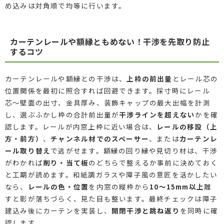
め込みは対角順で均等に行います。
カーテンレールや額縁ともめない！干渉を先取り防止
するコツ
カーテンレールや額縁との干渉は、
上枠の前出量
とレール芯の
位置関係を最初に照合すれば回避できます。採寸時にレール
芯〜壁面の出寸、金具厚み、装飾キャップの最大出幅を計測
し、選ぶふかし枠の合計前出量が
干渉ラインを超えない
かを確
認します。レールが内窓上枠に近い場合は、
レールの移設（上
方・前方）
、
チャンネル材でのスペーサー
、または
カーテンレ
ール取り替え
で逃がせます。額縁の回り縁や見切り材は、干渉
がわかれば
削り・当て板
のどちらで整えるか事前に決めておく
と工期が読めます。和紙調ガラスや障子風の意匠を活かしたい
なら、
レールの色・位置
を内窓の縦枠から
10〜15mm以上
離
すと影が落ちづらく、見た目も整います。最終チェックは障子
建込み後にカーテンを実装し、
開閉干渉と跳ね返り
を同時に確
認します。