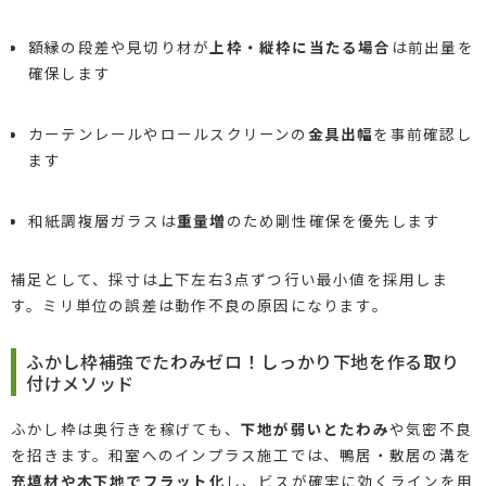
額縁の段差や見切り材が
上枠・縦枠に当たる場合
は前出量を
確保します
カーテンレールやロールスクリーンの
金具出幅
を事前確認し
ます
和紙調複層ガラスは
重量増
のため剛性確保を優先します
補足として、採寸は上下左右3点ずつ行い最小値を採用しま
す。ミリ単位の誤差は動作不良の原因になります。
ふかし枠補強でたわみゼロ！しっかり下地を作る取り
付けメソッド
ふかし枠は奥行きを稼げても、
下地が弱いとたわみ
や気密不良
を招きます。和室へのインプラス施工では、鴨居・敷居の溝を
充填材や木下地でフラット化
し、ビスが確実に効くラインを用