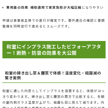
費用面の効果
:
補助適用で実質負担が大幅圧縮
になりやすい
申請は事業者主導での進行が確実です。要件適合の確認と書類
整備を同時並行で進めるとスムーズです。
和室にインプラス施工したビフォーアフタ
ー！断熱・防音の効果を大公開
和室の掃き出し窓＆腰窓で体感！温度変化・結露減の
驚き実例
和室に適した内窓としてインプラスを設置すると、体感がはっ
きり変わります。掃き出し窓と腰窓の両方で比較すると、冬朝
の室内側ガラス温度が上がり、結露も目に見えて減ります。内
窓による空気層と複層ガラスの効果で、暖房の立ち上がりが速