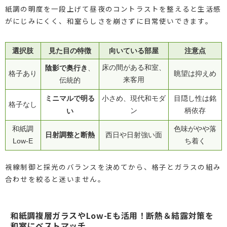
紙調の明度を一段上げて昼夜のコントラストを整えると生活感
がにじみにくく、和室らしさを崩さずに日常使いできます。
選択肢
見た目の特徴
向いている部屋
注意点
陰影で奥行き
床の間がある和室、
、
格子あり
眺望は抑えめ
来客用
伝統的
ミニマルで明る
小さめ、現代和モダ
目隠し性は銘
格子なし
い
ン
柄依存
和紙調
色味がやや落
日射調整と断熱
西日や日射強い面
Low-E
ち着く
視線制御と採光のバランスを決めてから、格子とガラスの組み
合わせを絞ると迷いません。
和紙調複層ガラスやLow-Eも活用！断熱＆結露対策を
和室にベストマッチ