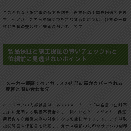
この流れなら
認定率の低下を防ぎ、再提出の手間を回避
できま
す。ペアガラス内部結露交換を含む被害対応では、
証拠の一貫
性
と
見積の整合性
が審査の分かれ目です。
製品保証と施工保証の賢いチェック術と
依頼前に見逃せないポイント
メーカー保証でペアガラスの内部結露がカバーされる
範囲と問い合わせ先
ペアガラスの内部結露は、多くのメーカーで「中空層の密封不
良」に起因する
製品不具合
として扱われるケースがあり、
保証
期間内なら無償交換の対象
になる可能性があります。まずは取
扱説明書や保証書を確認し、
ガラス端部の刻印やサッシの刻印