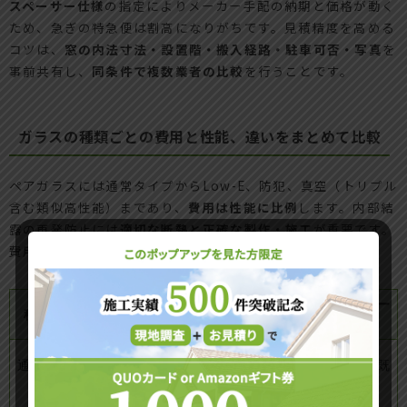
スペーサー仕様
の指定によりメーカー手配の納期と価格が動く
ため、急ぎの特急便は割高になりがちです。見積精度を高める
コツは、
窓の内法寸法・設置階・搬入経路・駐車可否・写真
を
事前共有し、
同条件で複数業者の比較
を行うことです。
ガラスの種類ごとの費用と性能、違いをまとめて比較
ペアガラスには通常タイプからLow-E、防犯、真空（トリプル
含む類似高性能）まであり、
費用は性能に比例
します。内部結
露の再発防止には
適切な断熱と正確な製作・施工
が重要です。
費用と性能のバランスを下の一覧で整理しました。
向いているケー
種類
費用目安（1枚）
性能・特徴
ス
基本断熱。結露
通常ペ
小窓2万台後半～/
コスト重視、既
対策は標準レベ
ア
掃き出し6万円前後
設同等交換
ル