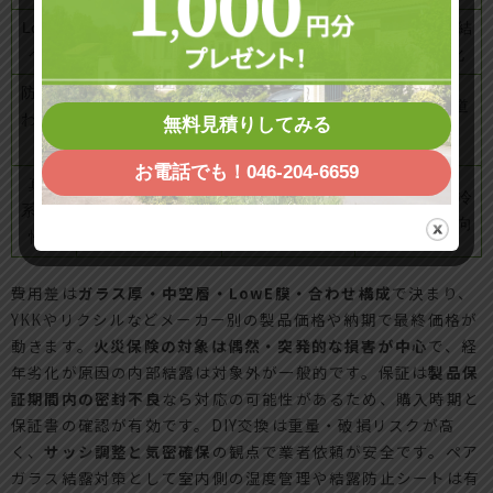
Low-E
小窓3万台～/掃き
放射熱を抑え断
冷暖房効率、結
ペア
出し7～9万円前後
熱・省エネ向上
露対策の強化
防犯合
侵入抑止と防災
+1～3万円程度上
1階や玄関、道
わせペ
性、紫外線カッ
無料見積りしてみる
乗せ
路側
ア
ト
お電話でも！046-204-6659
真空
掃き出しで10万円
断熱最高水準、
断熱重視、寒冷
系・高
以上も
薄くて高機能
地・省エネ志向
性能
費用差は
ガラス厚・中空層・LowE膜・合わせ構成
で決まり、
YKKやリクシルなどメーカー別の製品価格や納期で最終価格が
動きます。
火災保険の対象は偶然・突発的な損害が中心
で、経
年劣化が原因の内部結露は対象外が一般的です。保証は
製品保
証期間内の密封不良
なら対応の可能性があるため、購入時期と
保証書の確認が有効です。DIY交換は重量・破損リスクが高
く、
サッシ調整と気密確保
の観点で業者依頼が安全です。ペア
ガラス結露対策として室内側の湿度管理や結露防止シートは有