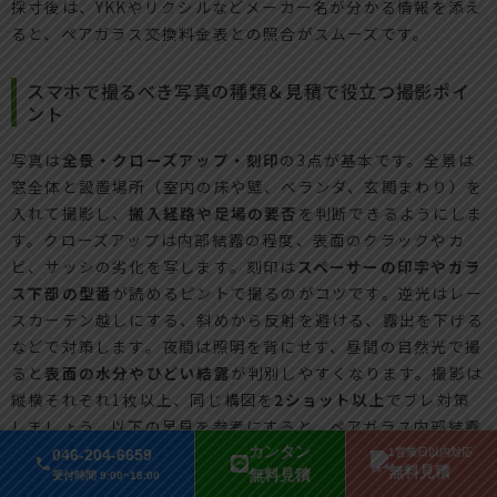
採寸後は、YKKやリクシルなどメーカー名が分かる情報を添え
ると、ペアガラス交換料金表との照合がスムーズです。
スマホで撮るべき写真の種類＆見積で役立つ撮影ポイ
ント
写真は
全景・クローズアップ・刻印
の3点が基本です。全景は
窓全体と設置場所（室内の床や壁、ベランダ、玄関まわり）を
入れて撮影し、
搬入経路や足場の要否
を判断できるようにしま
す。クローズアップは内部結露の程度、表面のクラックやカ
ビ、サッシの劣化を写します。刻印は
スペーサーの印字やガラ
ス下部の型番
が読めるピントで撮るのがコツです。逆光はレー
スカーテン越しにする、斜めから反射を避ける、露出を下げる
などで対策します。夜間は照明を背にせず、昼間の自然光で撮
ると
表面の水分やひどい結露
が判別しやすくなります。撮影は
縦横それぞれ1枚以上、同じ構図を
2ショット以上
でブレ対策
しましょう。以下の早見を参考にすると、ペアガラス内部結露
の原因特定やペアガラス内部結露交換の可否判断が速くなり、
カンタン
046-204-6659
1営業日以内対応
無料見積
無料見積
保険や補助金の相談
にもつながります。
受付時間 9:00~18:00