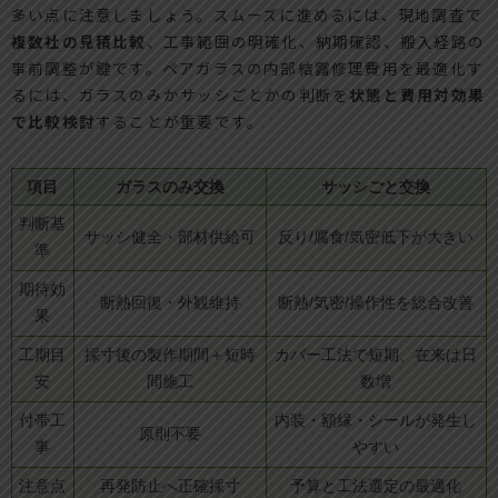
多い点に注意しましょう。スムーズに進めるには、現地調査で
複数社の見積比較
、工事範囲の明確化、納期確認、搬入経路の
事前調整が鍵です。ペアガラスの内部結露修理費用を最適化す
るには、ガラスのみかサッシごとかの判断を
状態と費用対効果
で比較検討
することが重要です。
項目
ガラスのみ交換
サッシごと交換
判断基
サッシ健全・部材供給可
反り/腐食/気密低下が大きい
準
期待効
断熱回復・外観維持
断熱/気密/操作性を総合改善
果
工期目
採寸後の製作期間＋短時
カバー工法で短期、在来は日
安
間施工
数増
付帯工
内装・額縁・シールが発生し
原則不要
事
やすい
注意点
再発防止へ正確採寸
予算と工法選定の最適化