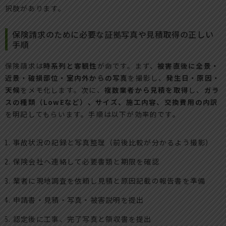
択肢があります。
保険請求のために必要な証拠写真や見積取得の正しい
手順
保険請求は
時系列と客観性
が命です。まず、
被害直後に全景・
近景・破損部位・室内外からの写真
を撮影し、
発生日・原因・
天候
をメモ化します。次に、
複数業者から見積を取得
し、
ガラ
スの種類（LowEなど）、サイズ、施工内容、交換費用の内訳
を明記してもらいます。手順は以下が効率的です。
事故状況の記録と写真整理（前後比較が分かるよう撮影）
保険会社へ連絡して必要書類と期限を確認
業者に現地調査を依頼し見積と原因記載の報告書を準備
申請書・見積・写真・被害説明を提出
認定後に工事、完了写真と領収書を提出