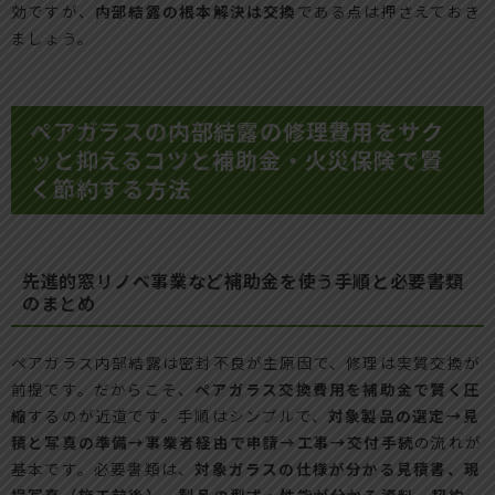
効ですが、
内部結露の根本解決は交換
である点は押さえておき
ましょう。
ペアガラスの内部結露の修理費用をサク
ッと抑えるコツと補助金・火災保険で賢
く節約する方法
先進的窓リノベ事業など補助金を使う手順と必要書類
のまとめ
ペアガラス内部結露は密封不良が主原因で、修理は実質交換が
前提です。だからこそ、
ペアガラス交換費用を補助金で賢く圧
縮
するのが近道です。手順はシンプルで、
対象製品の選定→見
積と写真の準備→事業者経由で申請→工事→交付手続
の流れが
基本です。必要書類は、
対象ガラスの仕様が分かる見積書、現
場写真（施工前後）、製品の型式・性能が分かる資料、契約