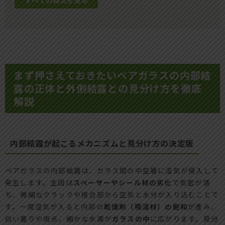
まず押さえておきたいペアガラスの内部結
露の正体と外側結露との見分け方を徹底
解説
内部結露が起こるメカニズムと見分け方の決定版
ペアガラスの内部結露は、ガラス間の中空層に湿気が侵入して
発生します。主因は
スペーサーやシール材の劣化
で気密が落
ち、微細なクラックや接合部から空気と水分が入り込むことで
す。一度湿気が入ると内部の
乾燥剤（吸湿材）の飽和
が進み、
白い曇りや斑点、細かな水滴が
ガラスの中
に広がります。見分