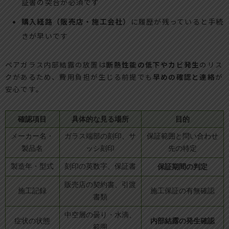
証書の突合が必須です
購入経路（販売店・施工会社）
に履歴が残っていると手続
きが早いです
ペアガラス内部結露の放置は
断熱性能の低下やカビ発生
のリス
クがあるため、費用負担が生じる前提でも
早めの確認と連絡
が
安心です。
確認項目
具体的な見る場所
目的
メーカー名・
ガラス端部の刻印、サ
保証範囲と問い合わせ
製品名
ッシ刻印
先の特定
製造年・型式
刻印の英数字、保証書
保証期間の判定
販売店の契約書、引渡
施工記録
施工保証の有無確認
書類
中空層の曇り・水滴、
内部結露の発生確認
症状の状態
範囲