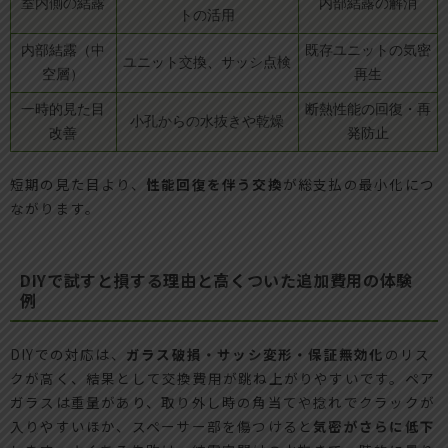
室内側の結露
内部結露の解消
トの活用
内部結露（中
既存ユニットの気密
ユニット交換、サッシ点検
空層）
再生
一時的見た目
断熱性能の回復・再
小孔からの水抜きや乾燥
改善
発防止
短期の見た目より、
性能回復を伴う交換
が総支払の最小化につ
ながります。
DIYで試すと損する理由と高くついた追加費用の体験
例
DIYでの対応は、
ガラス破損・サッシ変形・保証無効化
のリス
クが高く、結果として交換費用が跳ね上がりやすいです。ペア
ガラスは重量があり、取り外し時の角当てや捻れでクラックが
入りやすいほか、スペーサー部を傷つけると
気密がさらに低下