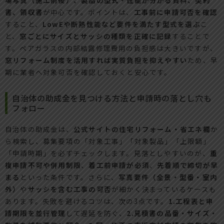
書、領収書
が中心です。ポイントは、
工事前に申請可否を確認
すること、
LowEや断熱性能など要件を満たす型式を選ぶ
こ
と、
窓ごとにサイズとサッシの種類を正確に記録
することで
す。ペアガラスの内部結露修理費用の負担感は大きいですが、
窓リフォーム制度を活用すれば実質負担を抑えやすい
ため、早
期に業者へ対象可否を確認しておくと安心です。
自治体の助成金を見つける方法と申請時の落とし穴も
フォロー
自治体の助成金は、
公式サイトの住宅リフォーム・省エネ欄
か
ら検索し、募集要項の「対象工事」「対象製品」「上限額」
「申請時期」を必ずチェックします。見落としやすいのが、
重
複申請不可や併用制限
、
着工前申請が必須
、
先着順で締切が早
まる
といった条件です。さらに、
写真要件（全景・型番・室内
外）
や
サッシを含む工事の可否
が細かく決まっているケースも
あります。失敗を避けるコツは、次の3点です。
1.工程表と申
請期限を並行管理
して遅延を防ぐ、
2.見積書の品番・サイズ・