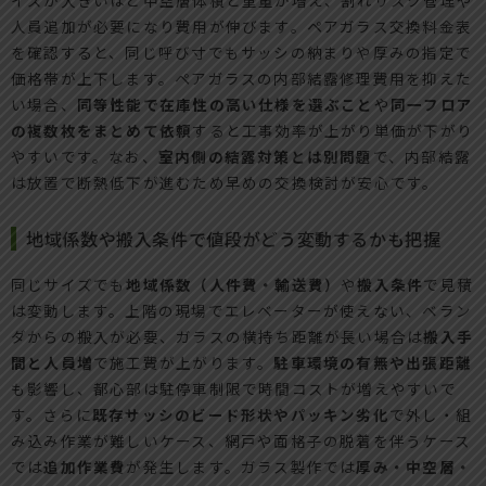
人員追加が必要になり費用が伸びます。ペアガラス交換料金表
を確認すると、同じ呼び寸でもサッシの納まりや厚みの指定で
価格帯が上下します。ペアガラスの内部結露修理費用を抑えた
い場合、
同等性能で在庫性の高い仕様を選ぶこと
や
同一フロア
の複数枚をまとめて依頼
すると工事効率が上がり単価が下がり
やすいです。なお、
室内側の結露対策とは別問題
で、内部結露
は放置で断熱低下が進むため早めの交換検討が安心です。
地域係数や搬入条件で値段がどう変動するかも把握
同じサイズでも
地域係数（人件費・輸送費）
や
搬入条件
で見積
は変動します。上階の現場でエレベーターが使えない、ベラン
ダからの搬入が必要、ガラスの横持ち距離が長い場合は
搬入手
間と人員増
で施工費が上がります。
駐車環境の有無や出張距離
も影響し、都心部は駐停車制限で時間コストが増えやすいで
す。さらに
既存サッシのビード形状やパッキン劣化
で外し・組
み込み作業が難しいケース、網戸や面格子の脱着を伴うケース
では
追加作業費
が発生します。ガラス製作では
厚み・中空層・