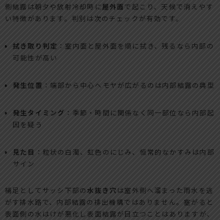
側結露は朝夕や放射冷却時に
屋外面
で起こり、天候で消えやす
い特徴があります。判別は次のチェックが有効です。
拭き取り判定
：室内面と屋外面を順に拭き、残るなら内部の
可能性が高い
発生位置
：端部から中心へモヤが広がるのは内部結露の典型
発生タイミング
：季節・時間に関係なく同一部位なら内部起
因を疑う
見た目
：粒状の白濁、虹色のにじみ、恒常的なかすみは内部
サイン
補足としてサッシ下部の
水抜き穴
は室外側へ溜まった雨水を逃
がす排水路で、内部結露の排出機構ではありません。塞がると
表面側の水はけが悪化し表面結露が目立つことはありますが、