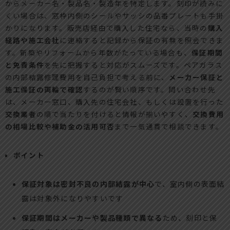
からメーカー名・製品名・製造年を特定します。刻印が読みに
くい場合は、窓枠内側のシールやサッシの品番プレートも手掛
かりになります。販売店経由で購入した住宅なら、当時の
購入
経路や施工会社
に連絡すると記録から保証の有無を照会できま
す。新築やリフォームから年数がたっている場合も、
保証期間
と免責条件
を先に把握すると対応がスムーズです。ペアガラス
の内部結露修理費用を自己負担で考える前に、
メーカー保証と
施工保証の両輪で確認
するのが賢い順序です。問い合わせ先
は、メーカー窓口、購入先の住宅会社、もしくは設置を行った
交換業者
の順で当たりを付けると情報が揃いやすく、
交換費用
の相場比較や補助金の活用可否
まで一気通貫で相談できます。
ポイント
保証対象は密封不良の内部結露が中心
で、室内側の表面結
露は対象外になりやすいです
保証期間はメーカーや製品種類で異なる
ため、刻印と保