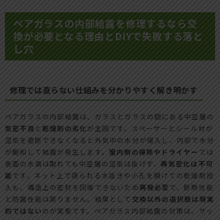
ペアガラスの内部結露を修理するなら交
換が必要となる理由とDIYで失敗する落と
し穴
修理では直らない仕組みを分かりやすく解き明かす
ペアガラスの内部結露は、ガラスとガラスの間にある中空層の
気密不良
と
乾燥剤の劣化
が主因です。スペーサーとシール材が
湿気を遮断できなくなると外気中の水分が侵入し、内部で水分
が飽和して結露が発生します。
室内側の掃除やドライヤー
では
表面の水滴は取れても中空層の湿気は抜けず、
再気密化は不可
能
です。ネット上で語られる水抜きや小孔を開けての乾燥剤投
入も、構造上の密封を回復できないため
再発必至
で、断熱性能
と防露性能は戻りません。結果として
交換以外の選択肢は現実
的ではない
のが実態です。ペアガラス内部結露の対策は、サッ