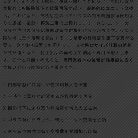
します。よくある失敗は、結露穴開けの水抜きで一時的に曇り
が取れても
断熱低下と結露再発
が起き、
最終的にユニット交換
へ。これにより、当初想定のペアガラスの内部結露修理費用よ
りも
運搬・処分・再訪工事
で上振れします。さらに、メーカー
保証や住宅の保証は
無断改造で対象外
になりがちです。火災保
険や補助金の活用を検討するにも
業者の見積書や施工写真
が必
要で、DIYは申請面でも不利です。交換時は
サイズ計測の誤差
が致命傷となり、特注製品の再発注で納期と費用が増大しま
す。安全と総額を考えると、
専門業者への依頼が結果的に安く
て早い
という結論に行き着きます。
内部結露に穴開けや乾燥剤投入を実施
一時的に曇りが軽減するが数週間で再発
断熱低下により室内側結露が増えカビ拡大
ガラス縁にクラック、結局ユニット交換を依頼
処分費や再訪問費で
交換費用が増加
し後悔