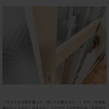
「ガラスの内側が曇って、拭いても取れない…」それ、内部結
露のサインかもしれません。ペアガラスは密封が命。気密低下