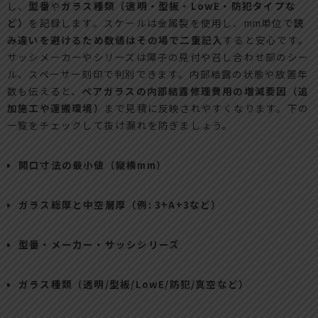
し、
型番
や
ガラス種類（透明・型板・LowE・防犯タイプな
ど）
を記録します。スケールは金属製を使用し、mm単位で
読
み違いを避けるため数値はその場で二重記入
すると安心です。
サッシメーカーやシリーズは障子の見付や召し合わせ部のシー
ル、スペーサー刻印で判別できます。内部結露の状態や放置年
数も伝えると、
ペアガラスの内部結露修理費用の増減要因（追
加施工や運搬環境）
まで見積に反映されやすくなります。下の
一覧をチェックして抜け漏れを防ぎましょう。
開口寸法の最小値（縦横mm）
ガラス総厚と中空層厚（例: 3+A+3など）
型番・メーカー・サッシシリーズ
ガラス種類（透明/型板/LowE/防犯/真空など）