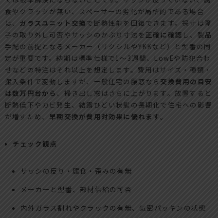
食やクラックが無い、スペーサーの劣化が局所的である場合
は、
ガラスユニット交換
で断熱性能を回復できます。採寸は障
子の取り外し可否やサッシのかぶり寸法を
正確に確認
し、製品
手配の前提となるメーカー（リクシルやYKKなど）と型番の同
定が重要です。納期は標準仕様で1～3週間、LowEや防犯合わ
せなどの特注はそれ以上を想定します。費用はサイズ・種類・
搬入条件で変動しますが、一般住宅の腰窓なら
交換費用の目安
は数万円台から
、掃き出し窓はさらに上がります。放置すると
断熱低下やカビ発生、結露ひどい状態の長期化で住宅への影響
が増すため、
早期交換が費用対効果に優れます
。
チェック観点
サッシの反り・腐食・歪みの有無
メーカーと型番、部材供給の可否
内外ガラス割れやクラックの有無、気密パッキンの状態