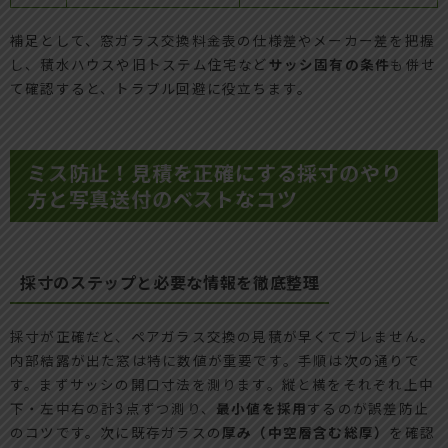
補足として、窓ガラス交換料金表の仕様差やメーカー差を把握
し、積水ハウスや旧トステム住宅など
サッシ固有の条件
も併せ
て確認すると、トラブル回避に役立ちます。
ミス防止！見積を正確にする採寸のやり
方と写真送付のベストなコツ
採寸のステップと必要な情報を徹底整理
採寸が正確だと、ペアガラス交換の見積が早くてブレません。
内部結露が出た窓は特に数値が重要です。手順は次の通りで
す。まずサッシの開口寸法を測ります。縦と横をそれぞれ上中
下・左中右の計3点ずつ測り、
最小値を採用
するのが誤差防止
のコツです。次に既存ガラスの
厚み（中空層含む総厚）
を確認