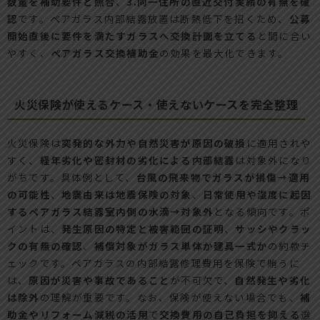
数量を補助要件と照合
、
3.同一住所の直近交付実績の有無を確
認
です。ペアガラス内部結露放置は断熱低下を招くため、
公募
開始直後に要件を満たすガラスへ交換計画を立てる
と間に合い
やすく、
ペアガラス交換補助金
の効果を最大化できます。
火災保険が使えるケース・使えないケースを完全整理
火災保険は
突発的な外力や自然災害が原因の破損
に適用されや
すく、
経年劣化や密封材の劣化による内部結露
は対象外になり
がちです。具体例として、
台風の飛来物でガラスが損傷→適用
の可能性
、
地震由来は地震保険の対象
、
日常使用や湿度に起因
するペアガラス結露室内側の水滴→対象外
となる傾向です。ポ
イントは、
発生原因の特定と被害範囲の証明
、
サッシやクラッ
クの有無の確認
、
補償対象がガラス単体か建具一式か
の約款チ
ェックです。ペアガラスの内部結露修理費用を保険で賄うに
は、
原因が災害や事故であること
が不可欠で、
自然発生や劣化
は除外
の理解が重要です。なお、保険が使えない場合でも、
補
助金やリフォーム減税の活用
で
交換費用の自己負担を抑える
選