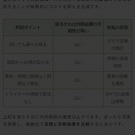
討することが結果的にコストを抑える近道です。
該当すれば内部結露の可
判別ポイント
対処の目安
能性が高い
ガラス交換
拭いても曇りが残る
はい
の検討
早期の見積
端部から白濁が広がる
はい
依頼
季節・時間に関係なく同
業者の診断
はい
部位で発生
を優先
ドライヤーや掃除で変化
DIYでの改善
はい
なし
は困難
上記を満たすほど内部原因の確度は上がります。迷ったら写真
を用意し、複数社で
見積と診断結果を比較
すると安心です。