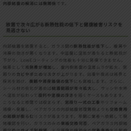
内部結露の解消には無関係
です。
放置で次々広がる断熱性能の低下と健康被害リスクを
見逃さない
内部結露を放置すると、ガラス間の
断熱性能が低下
し、暖房や
冷房の効きが悪くなります。中空層に湿気が満ちると熱抵抗が
下がり、LowEコーティングの性能も十分に発揮できません。
結果として
光熱費が増加
し、室内側表面の温度ムラが拡大、窓
周りの
カビやダニのリスク
が上がります。白濁や斑点は視界と
採光を妨げ、
美観や資産価値の低下
にも直結します。さらに、
シール材の劣化が進めば
結露範囲が年々拡大
し、サッシや木枠
へ湿気が伝わって
腐朽や塗膜の浮き
を招くケースもあります。
こうなると修理では収まらず、
窓周り一式の工事
やリフォーム
規模へ発展し、ペアガラスの内部結露修理費用よりも
交換費用
の総額が膨らむ
リスクが高まります。早期に業者へ依頼して現
地確認を行い、ガラスのみの
単板交換可否
、ペアガラス内部結
露交換の
サイズ別相場
、火災保険や補助金の
対象条件
を比較検