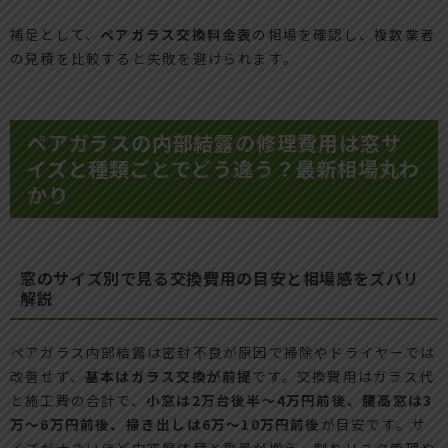
補足として、
ペアガラス交換料金表
の相場を確認し、複数業者
の見積を比較すると失敗を避けられます。
ペアガラスの内部結露の修理費用は窓サ
イズと種類ごとでどう違う？最新相場丸わ
かり
窓のサイズ別で見る交換費用の目安と相場感をズバリ
解説
ペアガラス内部結露は密封不良が原因で掃除やドライヤーでは
改善せず、
基本はガラス交換が前提
です。交換費用はガラス代
と施工費の合計で、
小窓は2万台後半～4万円前後、腰高窓は3
万～6万円前後、掃き出しは6万～10万円前後
が目安です。サ
イズが大きいほど中空層体積と重量が増え、割れリスク管理や