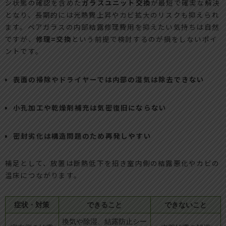
シ状態の確認を含めた
ガラスユニット交換
が最短で確実な解決
となり、長期的には光熱費上昇やカビ拡大のリスクも抑えられ
ます。ペアガラスの内部結露修理費用を抑えたい気持ちは自然
ですが、
修理=交換
という前提で検討するのが損をしないポイ
ントです。
表面の掃除やドライヤーでは内部の湿気は除去できない
小孔加工や乾燥剤補充は気密復旧にならない
密封劣化は構造問題のため再発しやすい
補足として、放置は断熱低下を招き室内側の結露悪化やカビの
温床につながります。
症状・対策
できること
できないこと
換気や除湿、結露防止シー