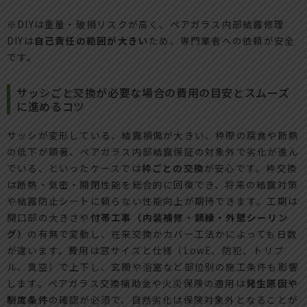
※DIYは重量・破損リスクが高く、ペアガラス内部結露修理
DIYは
自己責任の範囲が大きい
ため、専門業者への依頼が安全
です。
サッシごと交換が必要な場合の費用の目安とスムーズ
に進めるコツ
サッシが変形している、結露損傷が大きい、枠際の腐食や断熱
の低下が顕著、ペアガラス内部結露保証の対象外で劣化が進ん
でいる、といったケースでは
枠ごとの交換
が安心です。枠交換
は断熱・気密・開閉性能を総合的に回復でき、将来の結露対策
や結露防止シートに頼らない性能向上が期待できます。工期は
開口部の大きさや
付帯工事（内装補修・額縁・外壁シーリン
グ）
の有無で変動し、在来交換かカバー工法かによっても日数
が違います。費用は窓サイズと仕様（LowE、防犯、トリプ
ル、真空）で上下し、玄関や浴室など部位別の施工条件も影響
します。ペアガラス交換補助金や火災保険の適用は
発生原因や
制度条件
の確認が必須で、自然劣化は保険対象外となることが