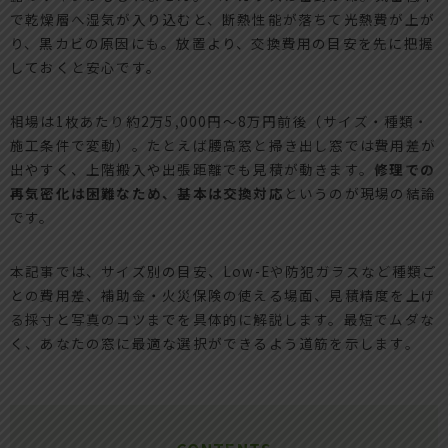
で乾燥層へ湿気が入り込むと、断熱性能が落ちて光熱費が上が
り、黒カビの原因にも。放置より、交換費用の目安を先に把握
しておくと安心です。
相場は1枚あたり約2万5,000円〜8万円前後（サイズ・種類・
施工条件で変動）。たとえば腰高窓と掃き出し窓では費用差が
出やすく、上階搬入や出張距離でも見積が動きます。
修理での
再気密化は困難なため、基本は交換対応
というのが現場の結論
です。
本記事では、サイズ別の目安、Low-Eや防犯ガラスなど種類ご
との費用差、補助金・火災保険の使える場面、見積精度を上げ
る採寸と写真のコツまでを具体的に解説します。最短でムダな
く、あなたの窓に最適な選択ができるよう道筋を示します。