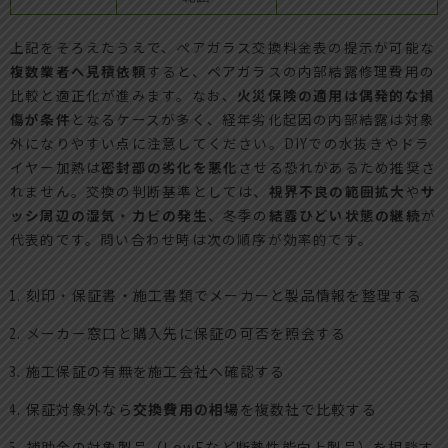
上記をそろえたうえで、ペアガラス交換料金表の提示が可能な
複数業者へ見積依頼
すると、ペアガラスの内部結露修理費用の
比較と適正化が進みます。なお、
火災保険の適用は偶発的な損
傷が条件
となるケースが多く、経年劣化起因の内部結露は対象
外になりやすい点に注意してください。DIYでの水抜きやドラ
イヤー加熱は
密封部の劣化を悪化
させる恐れがあるため推奨さ
れません。交換の判断基準としては、
視界不良の範囲拡大
や
サ
ッシ周辺の湿気・カビの発生
、冬季の
結露ひどい状態の継続
が
代表的です。問い合わせ時は次の順序が効率的です。
刻印・保証書・施工書類でメーカーと製品情報を整理する
メーカー窓口と購入先に保証の可否を照会する
施工保証の有無を施工会社へ確認する
保証対象外なら
交換費用の相場
を複数社で比較する
補助金の対象製品（LowEなど断熱性能向上製品）を相談す