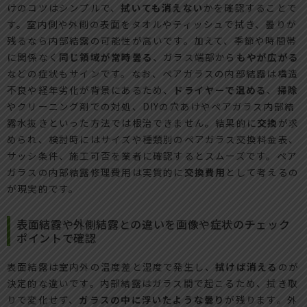
けのコツはシンプルで、
拭いても消えない
かを確認することで
す。室内側や外側の表面をタオルやティッシュで拭き、曇りが
残るなら内部結露の可能性が高いです。加えて、季節や時間帯
に関係なく
同じ領域が常時曇る
、ガラス端部から
もやが広がる
などの症状もサインです。なお、ペアガラスの内部結露は構造
不良や経年劣化が背景にあるため、
ドライヤーで温める
、
掃除
やクリーニング剤での対処、DIYの穴あけやペアガラス内部結
露水抜きといった方法では根治できません。結果的に
交換
が求
められ、検討時にはサイズや種類別のペアガラス交換料金表、
サッシ条件、施工可否を業者に確認するとスムーズです。ペア
ガラスの内部結露修理費用は実質的に
交換費用
として考えるの
が現実的です。
表面結露や外側結露との違いを画像や症状のチェック
ポイントで確認
表面結露は室内外の温度差と湿度で発生し、
拭けば消える
のが
決定的な違いです。内部結露はガラス間で起こるため、拭き取
りで変化せず、
ガラスの中に浮いたような曇り
が残ります。外