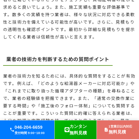
求めると良いでしょう。また、施工実績も重要な評価基準で
す。数多くの実績を持つ業者は、様々な状況に対応できる柔軟
性と技術力を備えている可能性が高いです。さらに、見積もり
の透明性も確認ポイントです。最初から詳細な見積もりを提示
してくれる業者は信頼性が高いと言えます。
業者の技術力を判断するための質問ポイント
業者の技術力を知るためには、具体的な質問をすることが有効
です。例えば、「どのような給湯器メーカーに対応可能か」や
「これまでに取り扱った循環アダプターの種類」を尋ねること
で、業者の経験値を把握できます。また、「通常の交換作業に
要する時間」や「施工後のフォロー体制」についても質問する
ことが重要です。こういった質問に的確に答えられる業者は、
十分な知識と実務経験を持っていると言えるでしょう。最後
カンタン
に、業者が提供する保証内容についても詳しく聞くことで、技
046-204-6659
1営業日以内対応
無料見積
無料見積
受付時間 9:00~18:00
術力と責任感を測る手助けとなります。