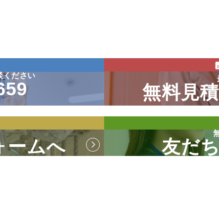
談ください
659
無料見
ォームへ
友だ