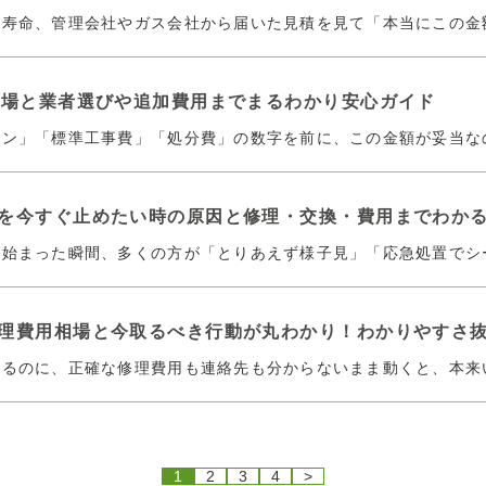
ろ寿命、管理会社やガス会社から届いた見積を見て「本当にこの金
相場と業者選びや追加費用までまるわかり安心ガイド
コン」「標準工事費」「処分費」の数字を前に、この金額が妥当な
を今すぐ止めたい時の原因と修理・交換・費用までわか
が始まった瞬間、多くの方が「とりあえず様子見」「応急処置でシ
理費用相場と今取るべき行動が丸わかり！わかりやすさ
いるのに、正確な修理費用も連絡先も分からないまま動くと、本来
1
2
3
4
>