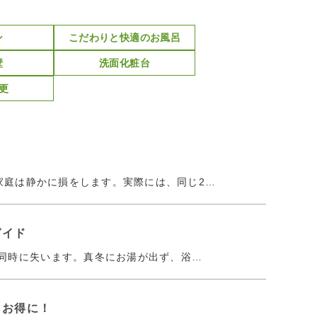
ン
こだわりと快適のお風呂
壁
洗面化粧台
更
家庭は静かに損をします。実際には、同じ2…
ガイド
同時に失います。真冬にお湯が出ず、浴…
くお得に！