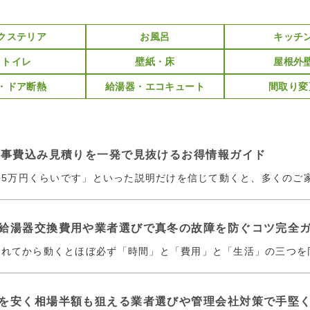
クステリア
お風呂
キッチ
トイレ
壁紙・床
屋根外
・ドア断熱
給湯器・エコキュート
間取り変
工事費込み見積りを一発で見抜けるお得情報ガイド
〜35万円くらいです」といった説明だけを信じて動くと、多くのご
給湯器交換費用や業者選びで真冬の故障を防ぐコツ完全
壊れてから動くとほぼ必ず「時間」と「費用」と「生活」の三つを
を安く相場半額も狙える業者選びや管理会社対策で手堅