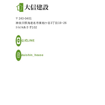
〒243-0401
神奈川県海老名市東柏ケ谷3丁目19−26
ｴｲﾑﾌﾙあさぎ102
公式LINE
daishin_house