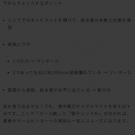
下からチェックするポイント
シンク下のキャビネットを開けて、給水管の本数と位置を確
認
底板に穴が
1つだけ → ワンホール
2つあって左右に約200mm前後離れている → ツーホール
壁面から直接、給水管が水平に出ている → 壁付き
体を潜り込ませなくても、懐中電灯かスマホライトを使えば十
分です。ここで「ホール数」と「壁かシンクか」が分かれば、
業者やホームセンターへの相談も一気にスムーズになります。