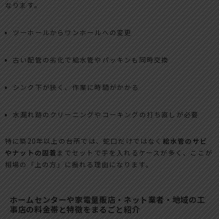
なります。
ツーホールからワンホールへの変更
古い配管の劣化で給水管やパッキンも同時交換
シンク下が狭く、作業に時間がかかる
水漏れ跡のクリーニングやコーキングの打ち直しが必要
特に築20年以上の台所では、蛇口だけではなく
給水管のサビ
やナットの固着
までセットで手を入れるケースが多く、ここが
相場の「上の方」に振れる理由になります。
ホームセンターや家電量販店・ネット業者・地域の工
事店の料金帯と特徴をまるごと紹介