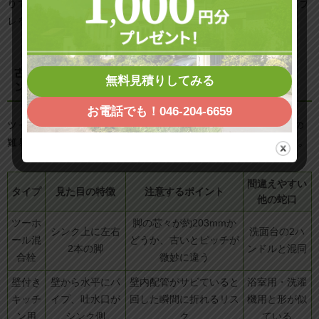
りでも「追加プレートが必要か」を事前に相談でき、予算のブ
レをかなり抑えられます。
古いツーホールや壁付き蛇口ならではの要注意パター
無料見積りしてみる
ン（散水栓や洗濯機用蛇口との違いも解説）
お電話でも！046-204-6659
ツーホールと壁付きは、水漏れや劣化の状態によってはDIYの
難易度が一気に上がります。タイプごとのクセを整理します。
間違えやすい
タイプ
見た目の特徴
注意するポイント
他の蛇口
ツーホ
脚の芯々が約203mmか
シンク上に左右
洗面台の2ハ
ール混
どうか、古いとピッチが
2本の脚
ンドルと混同
合栓
微妙に違う
壁付き
壁から水平にパ
壁内配管がサビていると
浴室用・洗濯
キッチ
イプ、吐水口が
回した瞬間に折れるリス
機用と形が似
ン用
シンク側
ク
ている