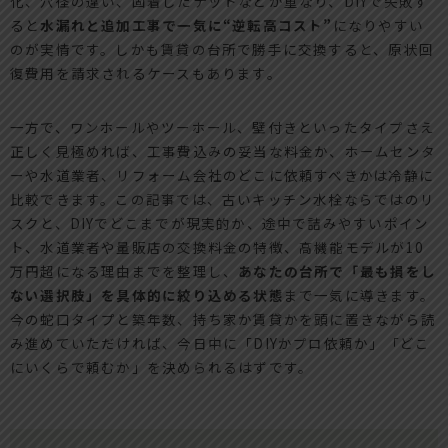
化、穴径の違い、固着したナットなどが重なり、DIYで失敗す
ると
水漏れと追加工事で一気に“逆転高コスト”
になりやすい
のが実情です。しかも賃貸の台所で勝手に交換すると、原状回
復費用を請求されるケースもあります。
一方で、ワンホールやツーホール、壁付きといったタイプさえ
正しく見極めれば、工事費込みの妥当な料金か、ホームセンタ
ーや水道業者、リフォーム会社のどこに依頼すべきかは冷静に
比較できます。この記事では、古いキッチン水栓ならではのリ
スクと、DIYでどこまでが現実的か、途中で詰みやすいポイン
ト、水道業者や量販店の交換料金の特徴、高機能モデルが10
万円超になる理由までを整理し、
あなたの台所で「最も損をし
ない選択肢」を具体的に絞り込める状態
まで一気に導きます。
今の蛇口タイプと築年数、持ち家か賃貸かを頭に置きながら読
み進めていただければ、今日中に「DIYかプロ依頼か」「どこ
にいくらで頼むか」を決められるはずです。