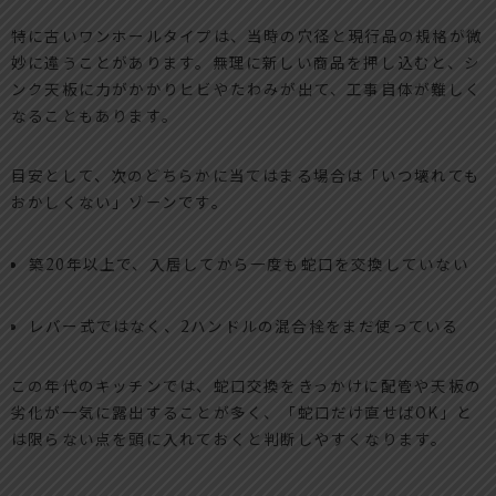
特に古いワンホールタイプは、当時の穴径と現行品の規格が微
妙に違うことがあります。無理に新しい商品を押し込むと、シ
ンク天板に力がかかりヒビやたわみが出て、工事自体が難しく
なることもあります。
目安として、次のどちらかに当てはまる場合は「いつ壊れても
おかしくない」ゾーンです。
築20年以上で、入居してから一度も蛇口を交換していない
レバー式ではなく、2ハンドルの混合栓をまだ使っている
この年代のキッチンでは、蛇口交換をきっかけに配管や天板の
劣化が一気に露出することが多く、「蛇口だけ直せばOK」と
は限らない点を頭に入れておくと判断しやすくなります。