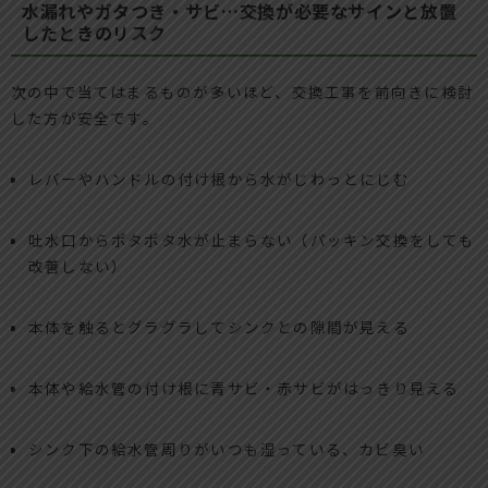
水漏れやガタつき・サビ…交換が必要なサインと放置
したときのリスク
次の中で当てはまるものが多いほど、交換工事を前向きに検討
した方が安全です。
レバーやハンドルの付け根から水がじわっとにじむ
吐水口からポタポタ水が止まらない（パッキン交換をしても
改善しない）
本体を触るとグラグラしてシンクとの隙間が見える
本体や給水管の付け根に青サビ・赤サビがはっきり見える
シンク下の給水管周りがいつも湿っている、カビ臭い