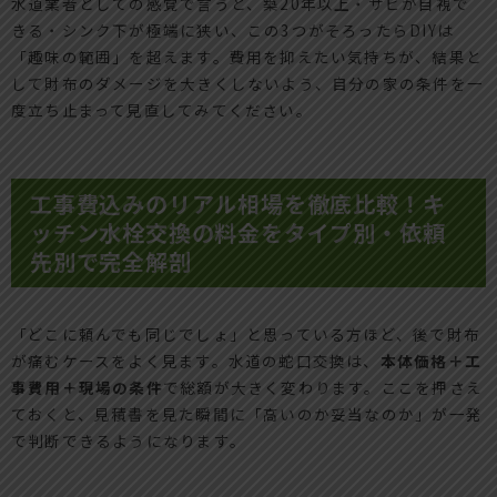
水道業者としての感覚で言うと、築20年以上・サビが目視で
きる・シンク下が極端に狭い、この3つがそろったらDIYは
「趣味の範囲」を超えます。費用を抑えたい気持ちが、結果と
して財布のダメージを大きくしないよう、自分の家の条件を一
度立ち止まって見直してみてください。
工事費込みのリアル相場を徹底比較！キ
ッチン水栓交換の料金をタイプ別・依頼
先別で完全解剖
「どこに頼んでも同じでしょ」と思っている方ほど、後で財布
が痛むケースをよく見ます。水道の蛇口交換は、
本体価格＋工
事費用＋現場の条件
で総額が大きく変わります。ここを押さえ
ておくと、見積書を見た瞬間に「高いのか妥当なのか」が一発
で判断できるようになります。