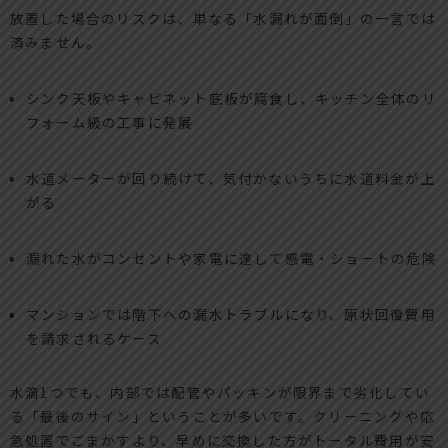
放置した場合のリスクは、単なる「水漏れが面倒」の一言では
済みません。
シンク天板やキャビネット底板が腐食し、キッチン全体のリ
フォーム級の工事に発展
水道メーターが回り続けて、気付かないうちに水道料金が上
がる
漏れた水がコンセントや家電に達して感電・ショートの危険
マンションでは階下への漏水トラブルになり、原状回復費用
を請求されるケース
水滴1つでも、内部では配管やパッキンが限界まで劣化してい
る「最後のサイン」ということが多いです。クリーニングや応
急処置でごまかすより、早めに交換した方がトータル費用が安