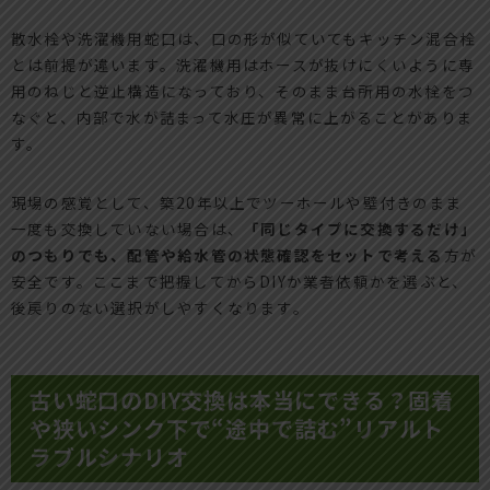
散水栓や洗濯機用蛇口は、口の形が似ていてもキッチン混合栓
とは前提が違います。洗濯機用はホースが抜けにくいように専
用のねじと逆止構造になっており、そのまま台所用の水栓をつ
なぐと、内部で水が詰まって水圧が異常に上がることがありま
す。
現場の感覚として、築20年以上でツーホールや壁付きのまま
一度も交換していない場合は、
「同じタイプに交換するだけ」
のつもりでも、配管や給水管の状態確認をセットで考える
方が
安全です。ここまで把握してからDIYか業者依頼かを選ぶと、
後戻りのない選択がしやすくなります。
古い蛇口のDIY交換は本当にできる？固着
や狭いシンク下で“途中で詰む”リアルト
ラブルシナリオ