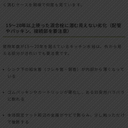
く済むケースを現場で何度も見ています。
15〜20年以上使った混合栓に潜む見えない劣化（配管
やパッキン、接続部を要注意）
使用年数が15〜20年を超えているキッチン水栓は、外から見
える部分がきれいでも要注意です。
シンク下の給水管（フレキ管・銅管）が内部から薄くなって
いる
ゴムパッキンやカートリッジが硬化し、ある日突然バラバラ
に割れる
本体固定ナット周辺の金属がサビで膨らみ、少し触っただけ
で破断する