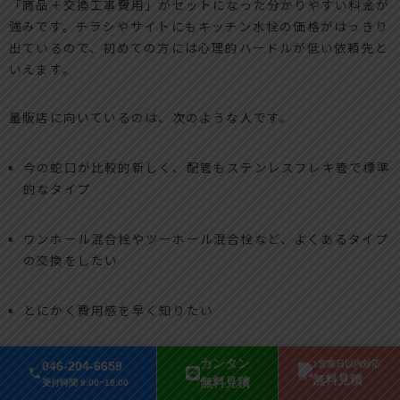
「商品＋交換工事費用」がセットになった分かりやすい料金が
強みです。チラシやサイトにもキッチン水栓の価格がはっきり
出ているので、初めての方には心理的ハードルが低い依頼先と
いえます。
量販店に向いているのは、次のような人です。
今の蛇口が比較的新しく、配管もステンレスフレキ管で標準
的なタイプ
ワンホール混合栓やツーホール混合栓など、よくあるタイプ
の交換をしたい
とにかく費用感を早く知りたい
一方で、築20年以上のキッチンや古い混合栓の場合、シンク
カンタン
046-204-6659
1営業日以内対応
の穴径が今の規格と違っていたり、給水管が固着していたりし
無料見積
無料見積
受付時間 9:00~18:00