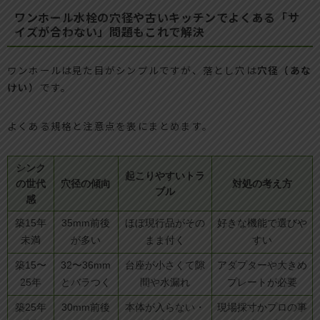
ワンホール水栓の穴径や古いキッチンでよくある「サ
イズが合わない」問題もこれで解決
ワンホールは見た目がシンプルですが、落とし穴は
穴径（あな
けい）
です。
よくある規格と注意点を表にまとめます。
シンク
起こりやすいトラ
の世代
穴径の傾向
対処の考え方
ブル
感
築15年
35mm前後
ほぼ現行品がその
好きな機能で選びや
未満
が多い
まま付く
すい
築15〜
32〜36mm
台座が小さくて隙
アダプターや大きめ
25年
とバラつく
間や水漏れ
プレートが必要
築25年
30mm前後
本体が入らない・
現場採寸かプロの事