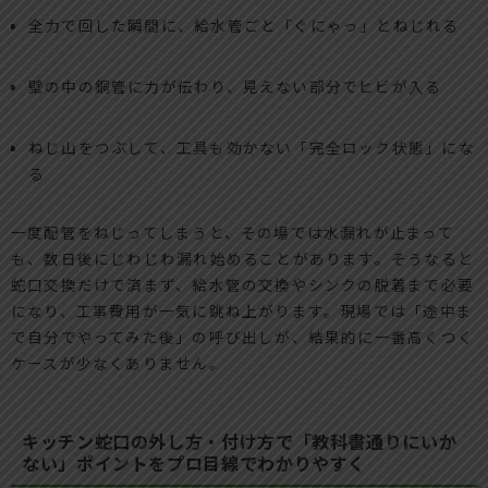
全力で回した瞬間に、給水管ごと「ぐにゃっ」とねじれる
壁の中の銅管に力が伝わり、見えない部分でヒビが入る
ねじ山をつぶして、工具も効かない「完全ロック状態」にな
る
一度配管をねじってしまうと、その場では水漏れが止まって
も、数日後にじわじわ漏れ始めることがあります。そうなると
蛇口交換だけで済まず、給水管の交換やシンクの脱着まで必要
になり、工事費用が一気に跳ね上がります。現場では「途中ま
で自分でやってみた後」の呼び出しが、結果的に一番高くつく
ケースが少なくありません。
キッチン蛇口の外し方・付け方で「教科書通りにいか
ない」ポイントをプロ目線でわかりやすく