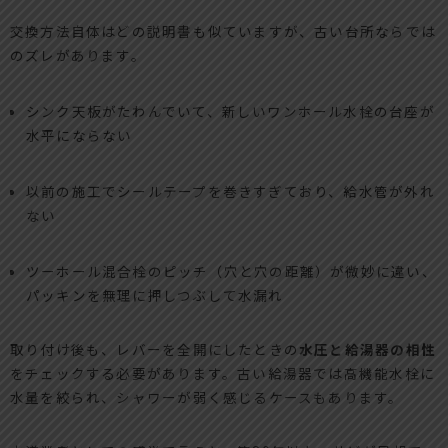
交換方法自体はどの説明書も似ていますが、古い台所ならでは
のズレがあります。
シンク天板がたわんでいて、新しいワンホール水栓の台座が
水平にならない
以前の施工でシールテープを巻きすぎており、給水管が外れ
ない
ツーホール混合栓のピッチ（穴と穴の距離）が微妙に違い、
パッキンを無理に押しつぶして水漏れ
取り付け後も、レバーを全開にしたときの
水圧と給湯器の相性
をチェックする必要があります。古い給湯器では高機能水栓に
水量を絞られ、シャワーが弱く感じるケースもあります。