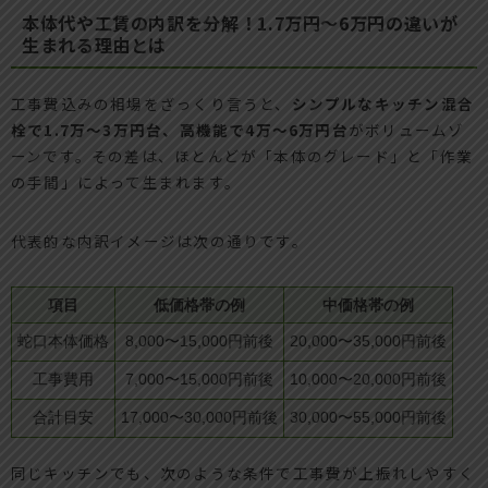
本体代や工賃の内訳を分解！1.7万円〜6万円の違いが
生まれる理由とは
工事費込みの相場をざっくり言うと、
シンプルなキッチン混合
栓で1.7万〜3万円台、高機能で4万〜6万円台
がボリュームゾ
ーンです。その差は、ほとんどが「本体のグレード」と「作業
の手間」によって生まれます。
代表的な内訳イメージは次の通りです。
項目
低価格帯の例
中価格帯の例
蛇口本体価格
8,000〜15,000円前後
20,000〜35,000円前後
工事費用
7,000〜15,000円前後
10,000〜20,000円前後
合計目安
17,000〜30,000円前後
30,000〜55,000円前後
同じキッチンでも、次のような条件で工事費が上振れしやすく