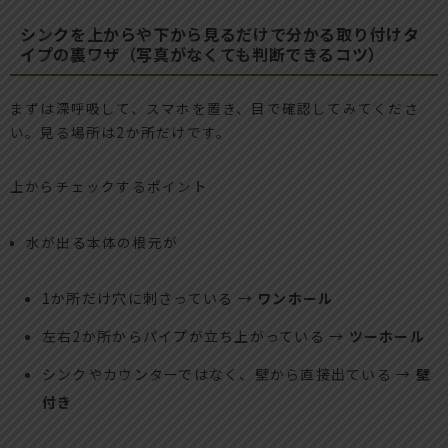
シンクを上からや下から見るだけで分かる取り付けタ
イプの裏ワザ（写真がなくても判断できるコツ）
まずは深呼吸して、スマホを置き、目で確認してみてくださ
い。見る場所は2か所だけです。
上からチェックするポイント
水が出る本体の根元が
1か所だけ穴に刺さっている →
ワンホール
左右2か所からパイプが立ち上がっている →
ツーホール
シンクやカウンターではなく、壁から直接出ている →
壁
付き