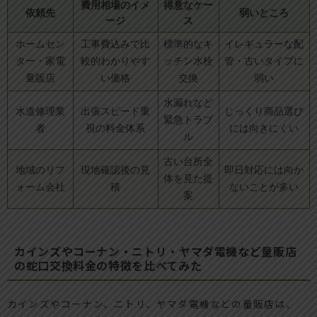
費用相場のイメ
得意なケー
依頼先
弱いところ
ージ
ス
ホームセン
工事費込みで比
標準的なキ
イレギュラーな配
ター・家電
較的わかりやす
ッチン水栓
管・古いタイプに
量販店
い価格
交換
弱い
水漏れなど
水道修理業
出張スピード重
じっくり商品選び
緊急トラブ
者
視の料金体系
には向きにくい
ル
古い台所全
地域のリフ
現地確認後の見
即日対応には向か
体を見た提
ォーム会社
積
ないことが多い
案
カインズやコーナン・ニトリ・ヤマダ電機など量販店
の蛇口交換料金の特徴を比べてみた
カインズやコーナン、ニトリ、ヤマダ電機などの量販店は、