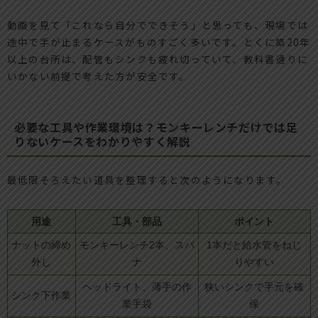
動画を見て「これなら自分でできそう」と思っても、現場では
途中で手が止まるケースがものすごく多いです。とくに築20年
以上の台所は、配管もシンクも疲れ切っていて、教科書通りに
いかない前提で考えた方が安全です。
必要な工具や作業環境は？モンキーレンチだけでは足
りないケースをわかりやすく解説
最低限そろえたい道具を整理すると次のようになります。
用途
工具・部品
ポイント
ナットの締め
モンキーレンチ2本、スパ
1本だと給水管をねじ
外し
ナ
りやすい
ヘッドライト、薄手の作
狭いシンクで手元を確
シンク下作業
業手袋
保