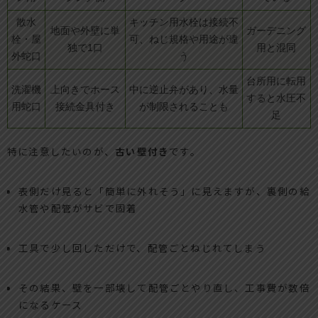
散水
キッチン用水栓は接続不
地面や外壁に単
ガーデニング
栓・屋
可、ねじ規格や用途が違
独で1口
用と混同
外蛇口
う
台所用に転用
洗濯機
上向きでホース
中に逆止弁があり、水量
すると水圧不
用蛇口
接続金具付き
が制限されることも
足
特に注意したいのが、
古い壁付き
です。
表側だけ見ると「簡単に外れそう」に見えますが、裏側の給
水管や配管がサビで固着
工具で少し回しただけで、配管ごとねじれてしまう
その結果、壁を一部壊して配管ごとやり直し、工事費が数倍
になるケース