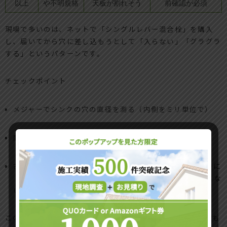
以上
や不明規格
天板が割れそう
前確認が必須
現場で多いのは、ネットで「シングルレバー混合栓」を購入
し、届いてから穴に差し込もうとして「入らない」「グラグラ
する」というパターンです。
チェックポイント
メジャーでシンクの穴の直径を測る（内側をミリ単位で）
商品ページの「適合穴径」を必ず確認
古いステンレス天板は周りがサビで薄くなり、締め付け時に
「ペコン」と変形することもあるため、無理に増し締めしな
い
この穴径と天板の状態を押さえておくと、工事費込みの見積も