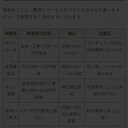
依頼先ごとに、費用とサービスのバランスはかなり違います。
ざっくり整理すると次のようになります。
依頼先
料金帯の目安
強み
注意点
ホーム
イレギュラー対応は
本体＋工事で2万〜4
定額で分か
センタ
追加費用になりやす
万円前後
りやすい
ー
い
家電量
2万5,000〜5万円前
保証やポイ
取り扱いメーカーが
販店
後
ントが充実
限られる
本体持込OKで工事
ネット
施工費は安
現場条件によって追
費7,000〜15,000円
業者
め
加が出やすい
前後
現場に合わ
地域の
2万〜6万円前後と幅
料金体系が店ごとに
せた柔軟な
工事店
広い
違う
提案