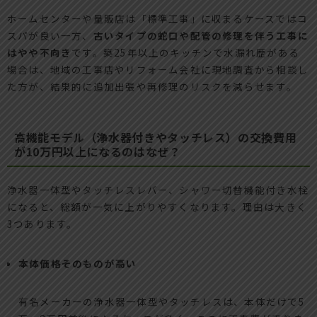
ホームセンターや量販店は「標準工事」に収まるケースではコ
スパが良い一方、
古いタイプの蛇口や配管の修理を伴う工事に
はやや不向き
です。築25年以上のキッチンで水漏れ歴がある
場合は、地域の工事店やリフォーム会社に現地調査から相談し
た方が、結果的に追加出張や再修理のリスクを減らせます。
高機能モデル（浄水器付きやタッチレス）の交換費用
が10万円以上になるのはなぜ？
浄水器一体型やタッチレスレバー、シャワー切替機能付き水栓
になると、総額が一気に上がりやすくなります。理由は大きく
3つあります。
本体価格そのものが高い
有名メーカーの浄水器一体型やタッチレスは、本体だけで5