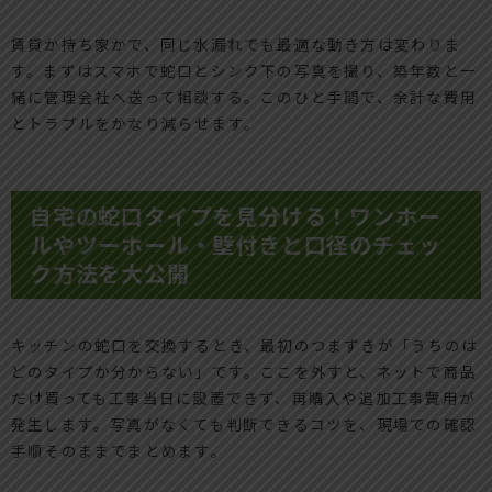
賃貸か持ち家かで、同じ水漏れでも最適な動き方は変わりま
す。まずはスマホで蛇口とシンク下の写真を撮り、築年数と一
緒に管理会社へ送って相談する。このひと手間で、余計な費用
とトラブルをかなり減らせます。
自宅の蛇口タイプを見分ける！ワンホー
ルやツーホール・壁付きと口径のチェッ
ク方法を大公開
キッチンの蛇口を交換するとき、最初のつまずきが「うちのは
どのタイプか分からない」です。ここを外すと、ネットで商品
だけ買っても工事当日に設置できず、再購入や追加工事費用が
発生します。写真がなくても判断できるコツを、現場での確認
手順そのままでまとめます。