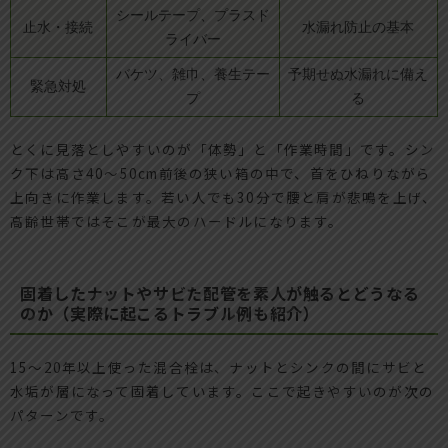
シールテープ、プラスド
止水・接続
水漏れ防止の基本
ライバー
バケツ、雑巾、養生テー
予期せぬ水漏れに備え
緊急対処
プ
る
とくに見落としやすいのが「体勢」と「作業時間」です。シン
ク下は高さ40～50cm前後の狭い箱の中で、首をひねりながら
上向きに作業します。若い人でも30分で腰と肩が悲鳴を上げ、
高齢世帯ではそこが最大のハードルになります。
固着したナットやサビた配管を素人が触るとどうなる
のか（実際に起こるトラブル例も紹介）
15～20年以上使った混合栓は、ナットとシンクの間にサビと
水垢が層になって固着しています。ここで起きやすいのが次の
パターンです。