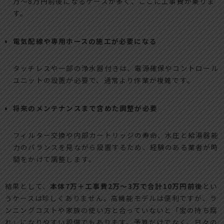
万〜8万円前後になるケースが多く、ここに工事費が乗りま
す。
電気配線や専用ホースの施工が必要になる
タッチレスや一部の浄水器付きは、電源確保やコントロール
ユニットの設置が必要で、通常より作業が複雑です。
将来のメンテナンスまで含めた調整が必要
フィルター交換や内部カートリッジの寿命、水圧と給湯器能
力のバランスを見ながら設置するため、経験のある業者が時
間をかけて調整します。
結果として、
本体7万＋工事費2万〜3万で合計10万円前後
とい
うケースは珍しくありません。高機能モデルは便利ですが、ラ
ンニングコストや家族の使い方と合っていないと「宝の持ち腐
れ」になりやすい設備でもあります。予算だけでなく、日々の