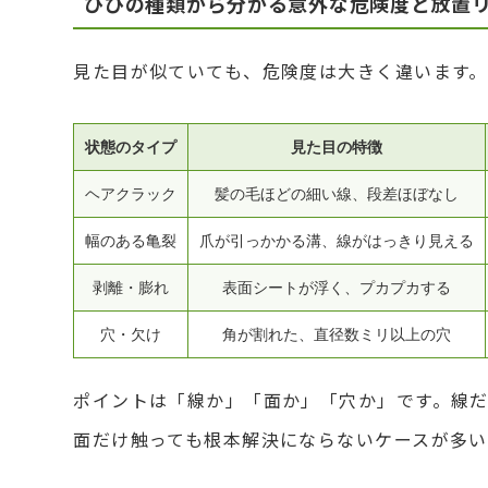
ひびの種類から分かる意外な危険度と放置
見た目が似ていても、危険度は大きく違います。
状態のタイプ
見た目の特徴
ヘアクラック
髪の毛ほどの細い線、段差ほぼなし
幅のある亀裂
爪が引っかかる溝、線がはっきり見える
剥離・膨れ
表面シートが浮く、プカプカする
穴・欠け
角が割れた、直径数ミリ以上の穴
ポイントは「線か」「面か」「穴か」です。線
面だけ触っても根本解決にならないケースが多