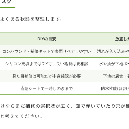
リスク
よくある状態を整理します。
DIYの目安
放置し
コンパウンド・補修キットで表面リペアしやすい
汚れが入り込み
シリコン充填まではDIY可、長い亀裂は要相談
水や油が下地ボ
見た目補修は可能だが中身確認が必要
下地の腐食・
応急シートで一時しのぎまで
防水性能ほぼ
だけならまだ補修の選択肢が広く、面で浮いていたり穴が
いと考えてください。