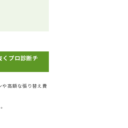
抜くプロ診断チ
ンや高額な張り替え費
う。