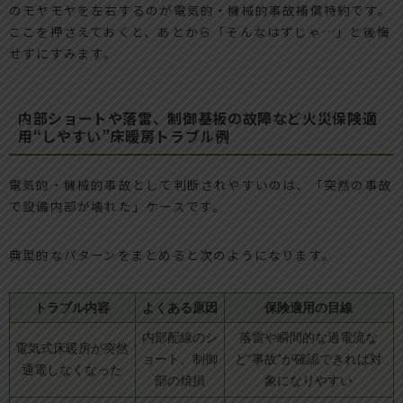
のモヤモヤを左右するのが電気的・機械的事故補償特約です。
ここを押さえておくと、あとから「そんなはずじゃ…」と後悔
せずにすみます。
内部ショートや落雷、制御基板の故障など火災保険適
用“しやすい”床暖房トラブル例
電気的・機械的事故として判断されやすいのは、「突然の事故
で設備内部が壊れた」ケースです。
典型的なパターンをまとめると次のようになります。
トラブル内容
よくある原因
保険適用の目線
内部配線のシ
落雷や瞬間的な過電流な
電気式床暖房が突然
ョート、制御
ど“事故”が確認できれば対
通電しなくなった
部の焼損
象になりやすい