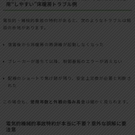
用“しやすい”床暖房トラブル例
電気的・機械的事故の特約があると、次のようなトラブルは相
談の余地があります。
落雷後から床暖房の熱源機が起動しなくなった
ブレーカーが落ちて以降、制御基板のエラーが消えない
配線のショートで焦げ跡が残り、安全上交換が必要と判断さ
れた
この場合も、
使用年数と外観の傷み具合
は細かく見られます。
電気的機械的事故特約が本当に不要？意外な誤解に要
注意