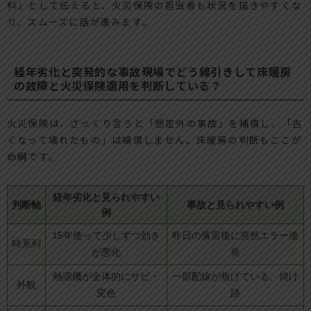
料」として伝えると、火災保険の担当者も状況を描きやすくな
り、スムーズに話が進みます。
経年劣化と突発的な事故――現場でどう線引きして床暖房
の故障と火災保険適用を判断している？
火災保険は、ざっくり言うと「想定外の事故」を補償し、「古
くなって壊れたもの」は補償しません。床暖房の判断もここが
命綱です。
経年劣化と見られやすい
判断軸
事故と見られやすい例
例
15年使って少しずつ効き
昨日の落雷後に突然エラー連
時系列
が悪化
発
熱源機が全体的にサビ・
一部配線が焦げている、焼け
外観
変色
跡