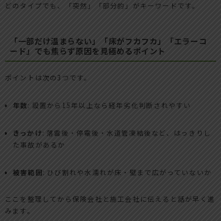
どのタイプでも、「突然」「部分的」がキーワードです。
「一部だけ温まらない」「床がフカフカ」「エラーコ
ード」でも焦らず原因を見極めるポイント
ポイントは次の3つです。
年数
: 設置から15年以上なら経年劣化判断されやすい
きっかけ
: 落雷後・停電後・水道管凍結後など、はっきりし
た事故があるか
被害範囲
: ひび割れや水濡れが床・壁まで広がっていないか
ここを整理してから保険会社と施工会社に伝えると話が早く進
みます。