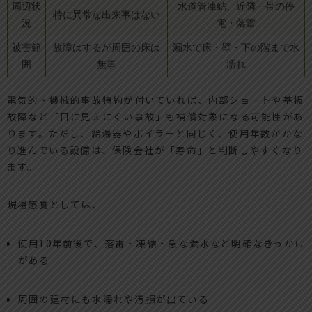
周辺状
水道管凍結、近隣一帯の停
特に異常な出来事はない
況
電・落雷
被害範
故障はするが周囲の床は
漏水で床・壁・下の階まで水
囲
無事
濡れ
電気的・機械的事故特約が付いていれば、内部ショートや基板
故障など「目に見えにくい事故」も補償対象になる可能性があ
ります。ただし、給湯器やボイラーと同じく、使用年数がかな
り進んでいる設備は、保険会社が「寿命」と判断しやすくなり
ます。
現場感覚としては、
使用10年前後で、落雷・凍結・急な漏水など明確なきっかけ
がある
周囲の建材にも水濡れや汚損が出ている