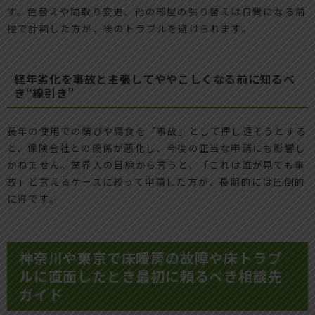
す。色替えや間取り変更、他の部屋の張り替えは自費になる前
提で計画した方が、後のトラブルを避けられます。
経年劣化を事故と主張してややこしくなる前に知るべ
き“線引き”
長年の使用での錆びや腐食を「事故」として押し通そうとする
と、保険会社との関係が悪化し、今後の正当な申請にも影響し
かねません。業界人の目線から言うと、「これは誰が見ても事
故」と言えるケースに絞って申請した方が、長期的には圧倒的
に得です。
神奈川や東京で床暖房の故障や床トラブ
ルに直面したとき最初に頼るべき相談先
ガイド