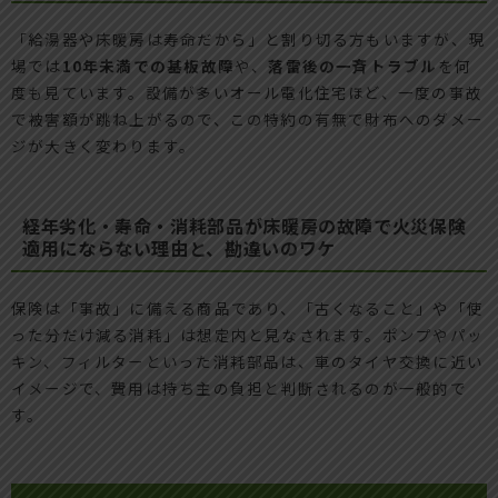
「給湯器や床暖房は寿命だから」と割り切る方もいますが、現
場では
10年未満での基板故障
や、
落雷後の一斉トラブル
を何
度も見ています。設備が多いオール電化住宅ほど、一度の事故
で被害額が跳ね上がるので、この特約の有無で財布へのダメー
ジが大きく変わります。
経年劣化・寿命・消耗部品が床暖房の故障で火災保険
適用にならない理由と、勘違いのワケ
保険は「事故」に備える商品であり、「古くなること」や「使
った分だけ減る消耗」は想定内と見なされます。ポンプやパッ
キン、フィルターといった消耗部品は、車のタイヤ交換に近い
イメージで、費用は持ち主の負担と判断されるのが一般的で
す。