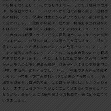
の補償を取り逃しているかもしれません。しかも床暖房の故障
は、給湯器やボイラー、パワコンなど他の設備と同じ「建物付
属の機械」でも、保険の対象になる部分とならない部分が細か
く分かれます。一般的な解説は「電気的・機械的事故特約があ
れば安心」「経年劣化は対象外」とだけ触れますが、それだけ
では自分の床暖房トラブルが火災保険適用になるかどうか判断
できません。この記事では、ガス温水式か電気式か、一部だけ
温まらないのか水漏れなのかといった故障パターンごとに、ど
こまで補償され得るのか、どこから先は完全自費なのかを現場
基準で切り分けます。さらに、水濡れ事故で床や下の階に被害
が出た場合の保険と賠償の整理、熱源機やパネルの交換費用の
現実、申請前に絶対やってはいけない行動まで踏み込んで解説
します。神奈川・東京の築15〜20年前後の持ち家なら、この
記事を読まずに自己流で動くこと自体が損失につながりかねま
せん。まずは自宅のケースがどこに当てはまるかを照らし合わ
せながら、最も手元に現金を残せる選択肢を一緒に組み立てて
いきましょう。