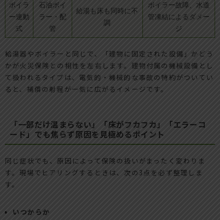
ボイラ
石油ボイ
ボイラー故障、水道
給湯も床も同時に不
ー連動
ラー・配
管凍結によるダメー
調
式
管
ジ
給湯器やボイラーと同じで、「建物に固定された設備」かどう
かが火災保険との相性を左右します。建物付属の機械設備とし
て扱われるタイプは、電気的・機械的な事故の特約がついてい
ると、補償の射程が一気に広がるイメージです。
「一部だけ温まらない」「床がフカフカ」「エラーコ
ード」でも焦らず原因を見極めるポイント
同じ症状でも、原因によって保険の扱いがまったく変わりま
す。現場でヒアリングするときは、次の3点を必ず整理しま
す。
いつからか