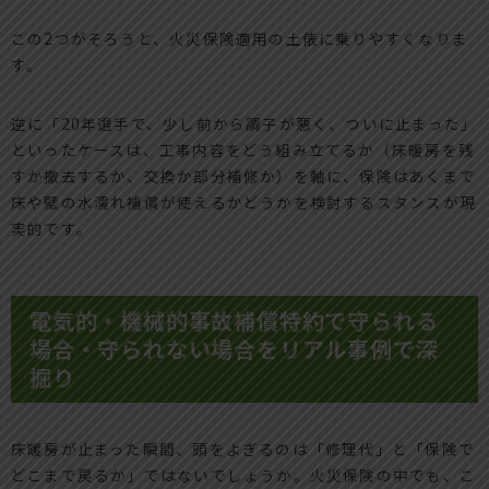
この2つがそろうと、火災保険適用の土俵に乗りやすくなりま
す。
逆に「20年選手で、少し前から調子が悪く、ついに止まった」
といったケースは、工事内容をどう組み立てるか（床暖房を残
すか撤去するか、交換か部分補修か）を軸に、保険はあくまで
床や壁の水濡れ補償が使えるかどうかを検討するスタンスが現
実的です。
電気的・機械的事故補償特約で守られる
場合・守られない場合をリアル事例で深
掘り
床暖房が止まった瞬間、頭をよぎるのは「修理代」と「保険で
どこまで戻るか」ではないでしょうか。火災保険の中でも、こ