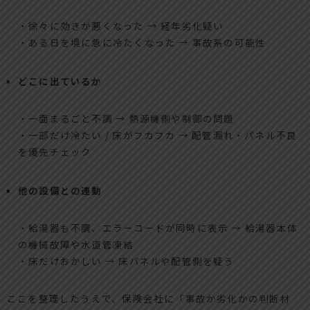
・徐々に効きが悪くなった → 経年劣化疑い
・ある日を境に急に冷たくなった → 事故系の可能性
どこに出ているか
・一面まるごと不調 → 熱源機側や制御の問題
・一部だけ冷たい / 床がフカフカ → 配管漏れ・パネル不良
を優先チェック
他の設備との連動
・給湯器も不調、エラーコードが同時に表示 → 給湯器本体
の機械故障や水道管凍結
・床だけおかしい → 床パネルや配管側を疑う
ここを整理したうえで、保険会社に「事故か劣化かの判断材