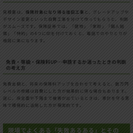
見積書は、
保険対象になり得る復旧工事
と、グレードアップや
デザイン変更といった自費工事を分けて作ってもらうと、判断
がスムーズです。保険証券では、「建物」「家財」「個人賠
償」「特約」の4つに印を付けておくと、電話でのやりとりが
格段に楽になります。
免責・等級・保険料UP…申請するか迷ったときの判断
の考え方
免責金額と、将来の保険料アップを合わせて考えると、数万円
レベルの修繕は自費にした方が結果的に得な場合もあります。
逆に、床全面や下階まで被害が出ているときは、家計を守る意
味で積極的に活用した方が現実的です。
現場でよくある「失敗あるある」とその