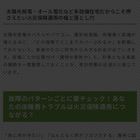
太陽光発電・オール電化など多設備住宅だからこそ押
さえたい火災保険適用の幅と落とし穴
太陽光発電のパネルやパワコン、電気給湯器、床暖房と設備が
増えるほど、「どの保険でどこまでカバーされるか」を把握し
ておかないと、事故のたびに財布から大きなお金が出ていきま
す。設備ごとの位置付け（建物か家財か）と、対象となる事故
の種類を一度整理しておくことが、家計防衛の近道だと感じて
います。
故障のパターンごとに要チェック！あな
たの床暖房トラブルは火災保険適用につ
ながる？
「急に床が冷たい」「なんとなく床がフカフカする」――真冬に起