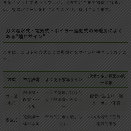
きるとゾッとするトラブルが、保険でどこまで補償されるか
は、故障パターンを押さえた人だけが有利になります。
ガス温水式・電気式・ボイラー連動式の床暖房によく
ある“壊れサイン”
まずは、ご自宅の方式ごとの典型的なサインを押さえておきま
す。
現場で多い原因の第
方式
主な設備
よくある故障サイン
一印象
熱源機・
一部の部屋だけ冷た
ガス温
配管の詰まり・漏
配管・パ
い / 熱源機からエラ
水式
水、ポンプ不良
ネル
ー
電熱線一
部分的に全く暖まら
パネル内部の断線・
電気式
体パネル
ない
電気的事故