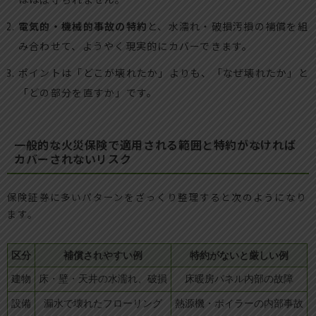
電気的・機械的事故の特約
と、水濡れ・破損汚損の補償を組
み合わせて、ようやく現実的にカバーできます。
ポイントは「どこが壊れたか」よりも、「なぜ壊れたか」と
「どの部分を直すか」です。
一般的な火災保険で適用される範囲と特約がなければ
カバーされないリスク
保険証券に多いパターンをざっくり整理すると次のようになり
ます。
区分
補償されやすい例
特約がないと厳しい例
建物
床・壁・天井の水濡れ、破損
床暖房パネル内部の故障
設備
漏水で壊れたフローリング
熱源機・ボイラーの内部事故