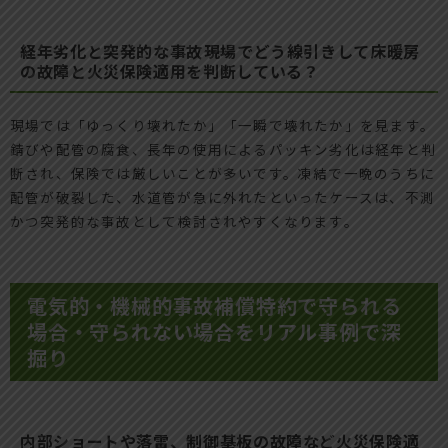
経年劣化と突発的な事故――現場でどう線引きして床暖房
の故障と火災保険適用を判断している？
現場では「ゆっくり壊れたか」「一瞬で壊れたか」を見ます。
錆びや配管の腐食、長年の使用によるパッキン劣化は経年と判
断され、保険では厳しいことが多いです。凍結で一晩のうちに
配管が破裂した、水道管が急に外れたといったケースは、不測
かつ突発的な事故として検討されやすくなります。
電気的・機械的事故補償特約で守られる
場合・守られない場合をリアル事例で深
掘り
内部ショートや落雷、制御基板の故障など火災保険適