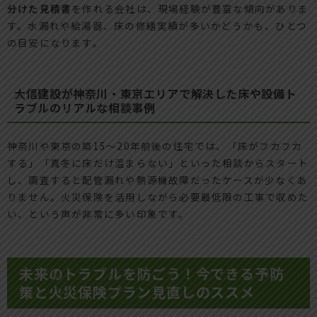
分けた見積書
を作れる会社は、現場経験が豊富な傾向がありま
す。水漏れや給湯器、床の修繕実績が多いかどうかも、ひとつ
の目安になります。
大信建設が神奈川・東京エリアで解決した床や設備ト
ラブルのリアルな相談事例
神奈川や東京の築15〜20年前後の住宅では、「床がフカフカ
する」「真冬に床だけ温まらない」といった相談からスタート
し、調査すると配管漏れや熱源機故障だったケースが少なくあ
りません。火災保険を活用しながら必要最低限の工事で収めた
い、という声が非常に多い印象です。
未来のトラブルを防ごう！今できる予防
策と火災保険プラン見直しのススメ