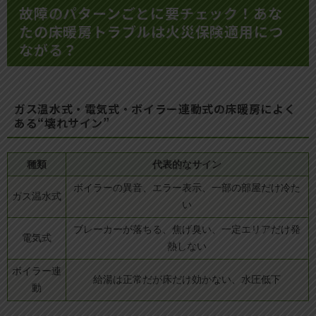
故障のパターンごとに要チェック！あな
たの床暖房トラブルは火災保険適用につ
ながる？
ガス温水式・電気式・ボイラー連動式の床暖房によく
ある“壊れサイン”
種類
代表的なサイン
ボイラーの異音、エラー表示、一部の部屋だけ冷た
ガス温水式
い
ブレーカーが落ちる、焦げ臭い、一定エリアだけ発
電気式
熱しない
ボイラー連
給湯は正常だが床だけ効かない、水圧低下
動