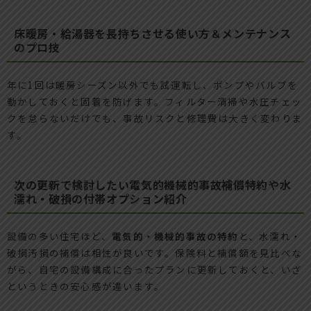
床暖房・給湯器を長持ちさせる使い方＆メンテナンス
のプロ技
年に1回は暖房シーズン以外でも試運転し、ポンプやバルブを
動かしておくと固着を防げます。フィルター清掃や水圧チェッ
クを怠らないだけでも、事故リスクと修理費は大きく変わりま
す。
次の更新で検討したい電気的機械的事故補償特約や水
濡れ・破損の付帯オプション紹介
設備の多い住宅ほど、
電気的・機械的事故の特約
と、水濡れ・
破損汚損の補償は相性が良いです。保険料と補償額を見比べな
がら、自宅の設備構成に合ったプランに更新しておくと、いざ
というときの安心感が違います。