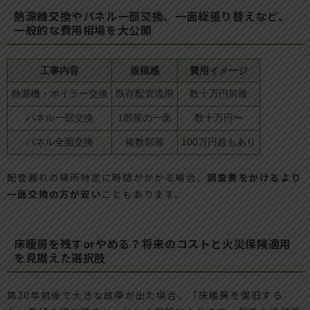
熱源機交換やパネル一部交換、一面総張り替えなど、
一般的な費用相場を大公開
工事内容
規模感
費用イメージ
熱源機・ボイラー交換
既存配管流用
数十万円前後
パネル一部交換
1部屋の一面
数十万円〜
パネル全面交換
複数部屋
100万円超もあり
配管漏れの場所特定に時間がかかる場合、
調査費をかけるより
一面交換の方が安い
こともあります。
床暖房を残すorやめる？将来のコストと火災保険適用
を見据えた選択肢
築20年前後で大きな故障が出た場合、「床暖房を復旧する