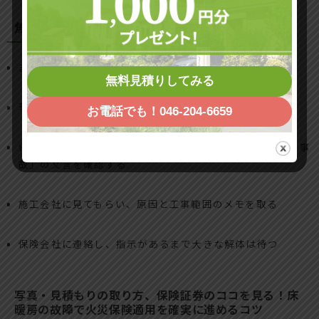
焦って解体・工事発注する前の鉄板チェックリスト
まず水や電源を止めて二次被害を防ぐ
無料見積りしてみる
現状の写真・動画を部屋全体とアップで残す
お電話でも！046-204-6659
保険証券を出して、「水濡れ」「破損」「電気的・機械的事
故」の文言を確認する
施工会社に見てもらい、原因と工事範囲のメモを取る
保険会社に連絡し、指示があるまで大きな解体は待つ
写真・見積もりの取り方、保険証券のココを見る！床
暖房の故障で火災保険適用を確実に進めるコツ