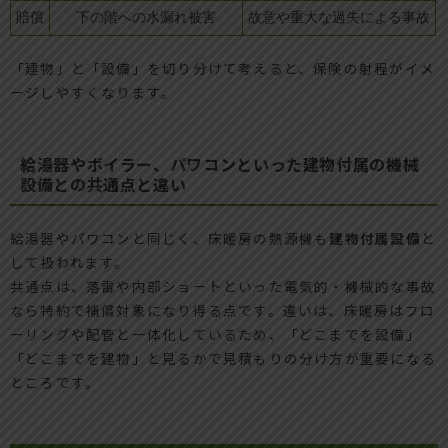
賠償
下の階への水漏れ被害
故意や重大な過失による事故
「建物」と「設備」を切り分けて考えると、保険の射程がイメ
ージしやすくなります。
給湯器やボイラー、パワコンといった建物付属の機械
設備との共通点と違い
給湯器やパワコンと同じく、床暖房の熱源機も
建物付属設備
と
して扱われます。
共通点は、落雷や内部ショートといった電気的・機械的な事故
なら特約で補償対象になり得る点です。違いは、床暖房はフロ
ーリングや配管と一体化しているため、「どこまでを設備」
「どこまでを建物」と見るかで見積もりの分け方が重要になる
ところです。