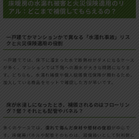
床暖房の水漏れ被害と火災保険適用のリ
アル：どこまで補償してもらえるの？
一戸建てかマンションかで異なる「水濡れ事故」リス
クと火災保険適用の役割
一戸建てでは、床下に溜まった水で断熱材がダメになるケース
が多く、マンションでは下階への漏水が大きな問題になりま
す。どちらも、水濡れ補償や個人賠償責任保険が関わるため、
加入している商品をセットで確認した方が早いです。
床が水浸しになったとき、補償されるのはフローリン
グ？壁？それとも配管やパネル？
多くのケースでは、
濡れて傷んだ床材や壁材の復旧
が中心で
す。床暖房パネルや配管そのものは、設備扱いとして別判断に