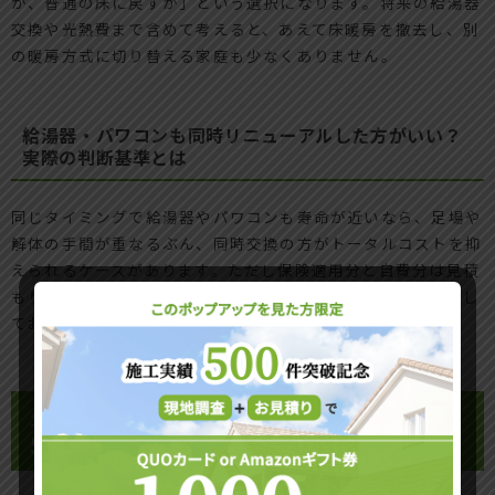
か、普通の床に戻すか」という選択になります。将来の給湯器
交換や光熱費まで含めて考えると、あえて床暖房を撤去し、別
の暖房方式に切り替える家庭も少なくありません。
給湯器・パワコンも同時リニューアルした方がいい？
実際の判断基準とは
同じタイミングで給湯器やパワコンも寿命が近いなら、足場や
解体の手間が重なるぶん、同時交換の方がトータルコストを抑
えられるケースがあります。ただし保険適用分と自費分は見積
もりをきっちり分け、どこまでが事故による復旧かを明確にし
ておくことが大切です。
火災保険適用する前に絶対やっておくべき
5つのチェックポイント