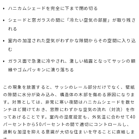
ハニカムシェードを完全に下まで閉め切る
シェードと窓ガラスの間に「冷たい空気の部屋」が取り残さ
れる
室内の加湿された空気がわずかな隙間からその空間に入り込
む
ガラス面で急激に冷やされ、激しい結露となってサッシの額
縁やゴムパッキンに滴り落ちる
この現象を放置すると、サッシのレール部分だけでなく、壁紙
の隙間に水分が染み込み、構造体の木部を傷める原因になりま
す。対策としては、非常に寒い夜間はハニカムシェードを数セ
ンチほど開けておき、窓際にわずかな空気の流れ（対流）を作
ってあげることです。室内の湿度設定も、外気温に合わせて40
パーセントから50パーセントの間で適切にコントロールし、
過剰な加湿を抑える意識が大切な住まいを守ることに直結しま
す。