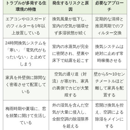
トラブルが多発する住
発生するリスクと原
必要なアプロー
環境の特徴
因
チ
エアコンやロスガード
換気風量が低下し、
定期的な清掃と
のフィルターを1年以
室内の空気が循環せ
推奨周期でのフ
上放置している
ず多湿状態が続く
ィルター交換
24時間換気システムを
室内の水蒸気が完全
換気システムは
「寒い」「電気代がも
に密閉され、壁裏や
絶対に止めず常
ったいない」と止めて
床下で結露を起こす
時稼働させる
しまう
空気の通り道（対
壁から5〜10セン
家具を外壁側に隙間な
流）が塞がれ、家具
チメートルほど
く密着させて配置して
の裏側でカビが大繁
離して家具を配
いる
殖する
置する
外の湿気を含んだ空
窓開け換気を控
梅雨時期や夏場に、窓
気が大量に侵入し、
え、空調による
を頻繁に開けて生活し
全館空調の除湿限界
除湿をメインに
ている
を超える
する