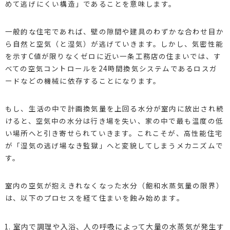
めて逃げにくい構造」であることを意味します。
一般的な住宅であれば、壁の隙間や建具のわずかな合わせ目か
ら自然と空気（と湿気）が逃げていきます。しかし、気密性能
を示すC値が限りなくゼロに近い一条工務店の住まいでは、す
べての空気コントロールを24時間換気システムであるロスガ
ードなどの機械に依存することになります。
もし、生活の中で計画換気量を上回る水分が室内に放出され続
けると、空気中の水分は行き場を失い、家の中で最も温度の低
い場所へと引き寄せられていきます。これこそが、高性能住宅
が「湿気の逃げ場なき監獄」へと変貌してしまうメカニズムで
す。
室内の空気が抱えきれなくなった水分（飽和水蒸気量の限界）
は、以下のプロセスを経て住まいを蝕み始めます。
室内で調理や入浴、人の呼吸によって大量の水蒸気が発生す