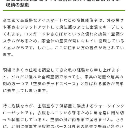
収納の悲劇
高気密で高断熱なアイスマートなどの高性能住宅は、外の暑さ
や寒さをシャットアウトして魔法瓶のように室温をキープして
くれます。ロスガードやさらぽかといった優れた換気・空調シ
ステムがあるため、家全体の空気が常にキレイに循環している
と思いがちです。しかし、ここに住まい方の盲点が隠されてい
ます。
現場で多くの住宅を調査してきた私の経験から申し上げます
と、どれだけ優れた全館空調であっても、家具の配置や建具の
閉め方一つで「空気のデッドスペース」と呼ばれる澱みが簡単
に発生してしまいます。
特に危険なのが、主寝室や子供部屋に隣接するウォークインク
ローゼットです。衣服をホコリから守るために扉を常に閉め切
った状態にしていると、空調の風が内部まで届きません。さら
に、北側に位置する収納スペースは外気の影響で壁面が冷やさ