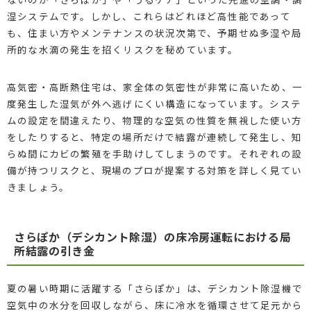
湿システムです。しかし、これらはどれほど高性能であって
も、住まい方やメンテナンスの状況次第で、予期せぬ多湿や局
所的な水滴の発生を招くリスクを秘めています。
高気密・高断熱住宅は、家全体の気密性が非常に高いため、一
度発生した湿気が外へ逃げにくい構造になっています。システ
ムの設定を間違えたり、物理的な空気の性質を無視した使い方
をしたりすると、特定の場所だけで結露が連続して発生し、知
らぬ間にカビの繁殖を手助けしてしまうのです。それぞれの設
備が持つリスクと、現場のプロが提案する対策を詳しく見てい
きましょう。
さらぽか（デシカント除湿）の床冷房運転における局
所結露の引き金
夏の暑い時期に活躍する「さらぽか」は、デシカント除湿機で
空気中の水分を回収しながら、床に冷水を循環させて足元から