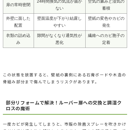
24時間換気の気流が届か
空気の澱みと湿気の
扉の常時密閉
ない
蓄積
外壁に面した
壁面温度が下がり結露し
壁紙の変色やカビの
配置
やすい
発生
衣類の詰め込
隙間がなくなり通気性が
繊維へのカビ胞子の
み
悪化
定着
この状態を放置すると、壁紙の裏側にある石膏ボードや木造の
骨組み部分まで傷んでしまうリスクがあります。
部分リフォームで解決！ルーバー扉への交換と調湿ク
ロスの魔術
一度カビが発生してしまうと、市販の除菌スプレーを吹きかけ