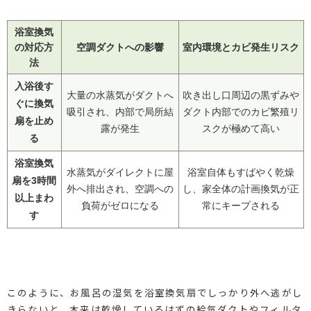
浴室換気
の対応方
空調ダクトへの影響
室内環境とカビ発生リスク
法
入浴後す
大量の水蒸気がダクトへ
吹き出し口周辺の黒ずみや
ぐに換気
吸引され、内部で局所結
ダクト内部でのカビ繁殖リ
扇を止め
露が発生
スクが極めて高い
る
浴室換気
水蒸気がダイレクトに屋
浴室自体もすばやく乾燥
扇を3時間
外へ排出され、空調への
し、家全体の計画換気が正
以上まわ
負荷がゼロになる
常にキープされる
す
このように、お風呂の湿気を浴室換気扇でしっかり外へ逃がし
きらないと、本来は乾燥しているはずの給気ダクトやフィルタ