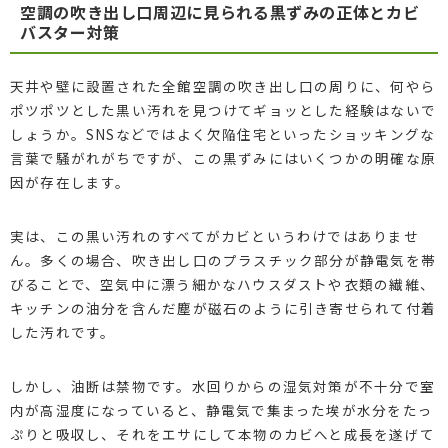
空調の吹き出し口周辺に見られる黒ずみの正体とカビ
バスター対策
天井や壁に設置された全館空調の吹き出し口の周りに、何やら
ポツポツとした黒い汚れを見つけてギョッとした経験はないで
しょうか。SNSなどではよく欠陥住宅といったショッキングな
言葉で騒がれがちですが、この黒ずみにはいくつかの明確な原
因が存在します。
実は、この黒い汚れのすべてがカビというわけではありませ
ん。多くの場合、吹き出し口のプラスチック部分が静電気を帯
びることで、空気中に漂う細かなハウスダストや衣類の繊維、
キッチンの油分を含んだ塵が磁石のように引き寄せられて付着
した汚れです。
しかし、油断は禁物です。水回りからの湿気対策が不十分で室
内が高湿度になっていると、静電気で集まった埃が水分をたっ
ぷりと吸収し、それをエサにして本物のカビへと成長を遂げて