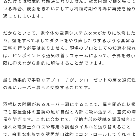
るだけでは根本的な解決になりません。壁の内部で根を張って
いる場合、表面をきれいにしても梅雨時期や冬場に再発を繰り
返してしまいます。
だからといって、家全体の空調システムを大がかりに改修した
り、壁をすべて壊してダクトをやり直したりするような高額な
工事を行う必要はありません。現場のプロとしての知恵を絞れ
ば、ピンポイントな通気改善リフォームによって、予算を最小
限に抑えながら劇的に解決することができます。
最も効果的で手軽なアプローチが、クローゼットの扉を通気性
の高いルーバー扉へと交換することです。
羽根状の隙間があるルーバー扉にすることで、扉を閉めた状態
でも部屋全体の空調の風が自然と内部に吸い込まれ、空気の滞
留を防ぎます。これに合わせて、収納内部の壁紙を調湿機能に
優れた珪藻土クロスや専用の調湿タイルへと張り替えること
で、余剰な水蒸気を壁面が自律的にコントロールしてくれるよ