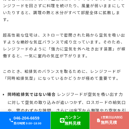
ンジフードを回さずに料理を続けたり、風量が弱いままにして
いたりすると、調理の熱と水分がすべて部屋全体に拡散しま
す。
超高性能な住宅は、ストローで密閉された箱から空気を吸い出
すような絶妙な気圧バランスで成り立っています。そのため、
レンジフードのように「強力に空気を外へ吐き出す装置」が稼
働すると、一気に室内の気圧が下がります。
このとき、給排気のバランスを取るために、レンジフードが
「同時給排気型」になっているかどうかが極めて重要です。
同時給排気ではない場合
レンジフードが空気を吸い出す力
に対して空気の取り込みが追いつかず、ロスガードの給気口
や、窓のわずかな隙間、さらには床下から無理やり空気を引
カンタン
っ張ろうとします。これにより計画換気のルートが完全に崩
046-204-6659
1営業日以内対応
無料見積
無料見積
受付時間 9:00~18:00
壊します。