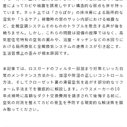
差によってカビや結露を誘発しやすい構造的な弱点も併せ持っ
ています。ネット上では「さらぽか」の床冷房による局所的な
湿気や「うるケア」稼働時の窓のサッシ内部における結露な
ど、全館空調システムそのもののトラブルを懸念する声が後を
絶ちません。しかし、これらの問題は設備の故障ではなく、高
気密住宅特有の空気の澱みや、浴室・キッチンなどの水回りに
おける局所換気と全館換気システムの連携ミスが引き起こす、
生活習慣上の歪みが根本原因です。
本記事では、ロスガードのフィルター目詰まり対策といった日
常のメンテナンス方法から、加湿や除湿の正しいコントロール
方法、そしてクローゼット裏の滞留空気を逃がす部分的なリフ
ォーム手法までを徹底的に解説します。ハウスメーカーの10
年点検時に高額なダクト交換費用を請求されて後悔する前に、
空気の対流を整えてカビの発生を予防する現実的な解決策を掴
み取ってください。