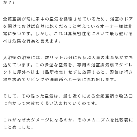
か？」
全館空調が常に家中の空気を循環させているため、浴室のドア
を開けておけば自然に乾くだろうと考えているオーナー様は非
常に多いです。しかし、これは高気密住宅において最も避ける
べき危険な行為と言えます。
入浴後の浴室には、数リットル分にも及ぶ大量の水蒸気が立ち
込めています。この多湿な空気を、専用の浴室換気扇でダイレ
クトに屋外へ排出（局所換気）せずに放置すると、湿気は行き
場を求めてリビングや洗面所へと一気に流れ出します。
そして、その湿った空気は、最も近くにある全館空調の吸込口
に向かって容赦なく吸い込まれていくのです。
これがなぜ大ダメージになるのか、そのメカニズムを比較表に
まとめました。