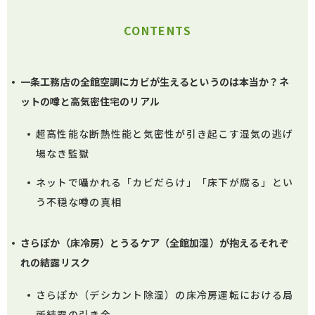
CONTENTS
一条工務店の全館空調にカビが生えるというのは本当か？ネ
ットの噂と高気密住宅のリアル
超高性能な断熱性能と気密性が引き起こす湿気の逃げ
場なき監獄
ネットで囁かれる「カビだらけ」「床下が腐る」とい
う不穏な噂の真相
さらぽか（床冷房）とうるケア（全館加湿）が抱えるそれぞ
れの結露リスク
さらぽか（デシカント除湿）の床冷房運転における局
所結露の引き金