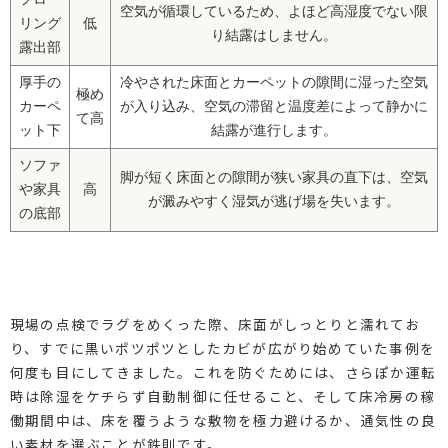
空気が循環しているため、よほど高湿度でない限
リング
低
り結露はしません。
露出部
厚手の
冷やされた床面とカーペットの隙間に湿った空気
極め
カーペ
が入り込み、空気の滞留と温度差によって静かに
て高
ット下
結露が進行します。
ソファ
脚が短く床面との隙間が狭い家具の直下は、空気
や家具
高
が澱みやすく湿気が逃げ場を失います。
の底部
現場の点検でラグをめくった際、床面がしっとりと濡れてお
り、すでに黒いポツポツとしたカビが広がり始めていた事例を
何度も目にしてきました。これを防ぐためには、さらぽか運転
時は除湿をケチらず自動制御に任せること、そして床冷房の稼
働期間中は、床を覆うような敷物を極力避けるか、通気性の良
い素材を選ぶことが鉄則です。