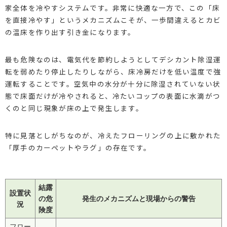
家全体を冷やすシステムです。非常に快適な一方で、この「床
を直接冷やす」というメカニズムこそが、一歩間違えるとカビ
の温床を作り出す引き金になります。
最も危険なのは、電気代を節約しようとしてデシカント除湿運
転を弱めたり停止したりしながら、床冷房だけを低い温度で強
運転することです。空気中の水分が十分に除湿されていない状
態で床面だけが冷やされると、冷たいコップの表面に水滴がつ
くのと同じ現象が床の上で発生します。
特に見落としがちなのが、冷えたフローリングの上に敷かれた
「厚手のカーペットやラグ」の存在です。
結露
設置状
の危
発生のメカニズムと現場からの警告
況
険度
フロー