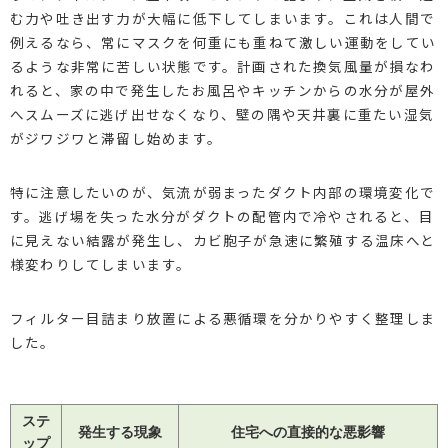
む力や吐き出す力が大幅に低下してしまいます。これは人間で
例えるなら、常にマスクを何重にも重ねて激しい運動をしてい
るような非常に苦しい状態です。計画された換気風量が損なわ
れると、家の中で発生したお風呂やキッチンからの水分が屋外
へスムーズに逃げ出せなくなり、壁の隅や天井裏に重たい湿気
がジワジワと滞留し始めます。
特に注意したいのが、気流が弱まったダクト内部の環境変化で
す。逃げ場を失った水分がダクトの配管内で冷やされると、目
に見えない結露が発生し、カビ胞子が急速に繁殖する温床へと
様変わりしてしまいます。
フィルター目詰まり放置による悪循環を分かりやすく整理しま
した。
ステ
発生する現象
住宅への直接的な悪影響
ップ