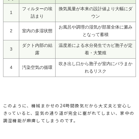
フィルターの埃
換気風量が本来の設計値より大幅にダ
1
詰まり
ウン
お風呂や調理の湿気が部屋全体に澱み
2
室内の多湿状態
となって蓄積
ダクト内部の結
温度差による水分発生でカビ胞子が定
3
露
着・大繁殖
吹き出し口から胞子が室内にバラまか
4
汚染空気の循環
れるリスク
このように、機械まかせの24時間換気だから大丈夫と安心し
きっていると、空気の通り道が完全に塞がれてしまい、家中の
調湿機能が麻痺してしまうのです。