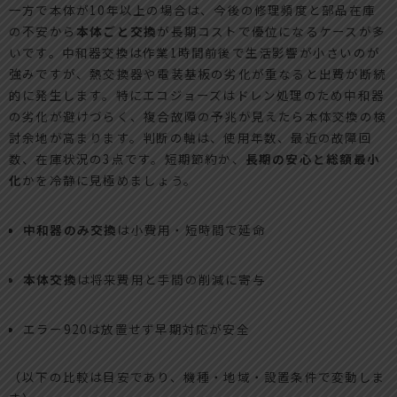
一方で本体が10年以上の場合は、今後の修理頻度と部品在庫
の不安から
本体ごと交換
が長期コストで優位になるケースが多
いです。中和器交換は作業1時間前後で生活影響が小さいのが
強みですが、熱交換器や電装基板の劣化が重なると出費が断続
的に発生します。特にエコジョーズはドレン処理のため中和器
の劣化が避けづらく、複合故障の予兆が見えたら本体交換の検
討余地が高まります。判断の軸は、使用年数、最近の故障回
数、在庫状況の3点です。短期節約か、
長期の安心と総額最小
化
かを冷静に見極めましょう。
中和器のみ交換
は小費用・短時間で延命
本体交換
は将来費用と手間の削減に寄与
エラー920は放置せず早期対応が安全
（以下の比較は目安であり、機種・地域・設置条件で変動しま