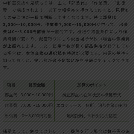
中和器交換の見積もりは、主に「部品代」「作業費」「出張
費」で構成されます。以下の相場帯を押さえておくと、見積も
りの妥当性が
一目で判断
しやすくなります。特に
部品代
3,000〜10,000円
、
作業費7,000〜15,000円
が中心で、
出張
費は0〜3,000円前後
が一般的です。機種や設置条件により作
業時間が変わり、配管取り回しや設置場所が狭い場合は
作業費
が上振れ
します。また、使用年数が長く部品供給が終了してい
る場合は、
本体交換の選択肢
も検討が必要です。内訳の基準を
知っておくと、提示額が
過不足ないか
を冷静にチェックできま
す。
項目
目安金額
加算のポイント
部品代
3,000〜10,000円
純正部品の在庫状況や機種型式
作業費
7,000〜15,000円
エコジョーズ、狭所、追加作業の有無
出張費
0〜3,000円前後
地域距離、即日対応の指定
補足として、併せてストレーナー掃除を行う場合は
数千円
の追