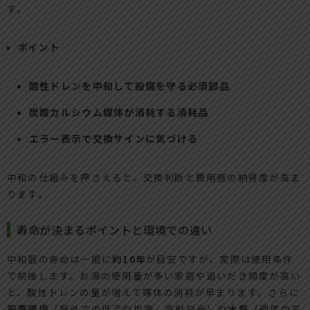
す。
ポイント
酸性ドレンを中和して設備を守る必須部品
炭酸カルシウム媒体が消耗する消耗品
エラー表示で交換サインに気づける
中和の仕組みを押さえると、交換判断と費用感の納得度が高ま
ります。
寿命が決まるポイントと環境での違い
中和器の寿命は一般に
約10年
が目安ですが、実際は使用条件
で前後します。お湯の使用量が多い家庭や追いだき頻度が高い
と、酸性ドレンの量が増えて媒体の消耗が早まります。さらに
設置環境
（屋外での低温や塩害、直射日光）や
水質
（硬度の高