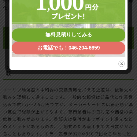
交換時期を見極めれば、
無駄な故障リスクを避けつつ費用最適
化
がしやすくなります。
ノーリツ給湯器の中和器の交換費用をな
無料見積りしてみる
るべく安く抑える頼み方ガイド
お電話でも！046-204-6659
メーカーサービス、専門業者、量販店の違いを一発比
較
ノーリツ給湯器の中和器の交換費用を抑える近道は、依頼先の
強みを理解して選ぶことです。一般的な相場は部品代と作業費
込みで約1万〜2.5万円ですが、メーカーサービスは安心感が高
い反面で総額が上がりやすく、専門業者は即日対応や価格の柔
軟性に強みがあります。量販店は受付が楽でポイント還元など
のメリットがあるものの、手配式のため着工までの日数がかか
ることもあります。エラー表示が920や930で出たら早めに段