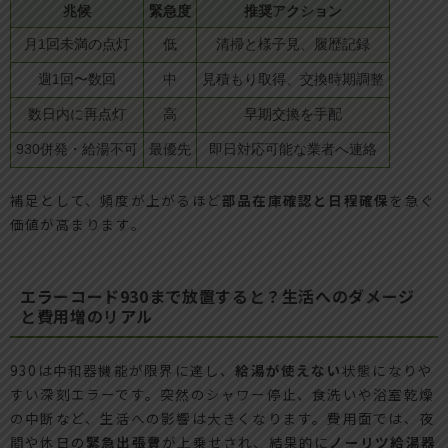
兆候
緊急度
推奨アクション
月1回未満の点灯
低
清掃と様子見、履歴記録
週1回〜数回
中
見積もり取得、交換時期調整
数日内に再点灯
高
早期交換を手配
930併発・給湯不可
最優先
即日対応可能な業者へ連絡
補足として、頻度が上がるほど
部品在庫確認と日程確保
を急ぐ
価値が高まります。
エラーコード930まで放置すると？生活へのダメージ
と費用増のリアル
930は中和器機能が限界に達し、
給湯が使えない
状態になりや
すい深刻エラーです。突然のシャワー停止、食洗いや浴室乾燥
の中断など、生活への影響は大きくなります。費用面では、夜
間や休日の
緊急出張費
が上乗せされ、結果的に
ノーリツ給湯器