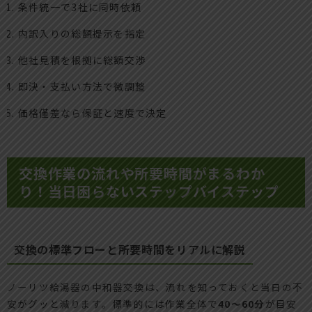
条件統一で3社に同時依頼
内訳入りの総額提示を指定
他社見積を根拠に総額交渉
即決・支払い方法で微調整
価格僅差なら保証と速度で決定
交換作業の流れや所要時間がまるわか
り！当日困らないステップバイステップ
交換の標準フローと所要時間をリアルに解説
ノーリツ給湯器の中和器交換は、流れを知っておくと当日の不
安がグッと減ります。標準的には作業全体で
40〜60分
が目安