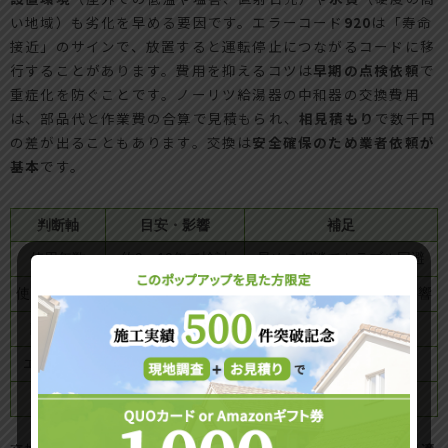
い地域）も劣化を早める要因です。エラーコード
920
は「寿命
接近」のサインで、放置すると運転停止につながるコードに移
行することがあります。費用を抑えるコツは
早期の点検依頼
で
重症化を防ぐことです。ノーリツ給湯器の中和器の交換費用
は、部品代と作業費の合算で見積もられ、
相見積もり
で数千円
の差が出ることもあります。交換は
安全確保のため業者依頼が
基本
です。
判断軸
目安・影響
補足
使用年数
約9〜10年で検討
早めの相談でトラブル回避
使用量・頻度
多いほど消耗増
追いだき・長時間給湯で影響
設置環境
屋外厳環境で短命化
低温・塩害・直射日光
エラー表示
920で要交換検討
放置は停止リスク
費用感
1万〜2万円台が中心
部品＋作業の合計