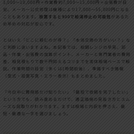
3,000〜10,000円＋作業費約7,000〜15,000円＋出張費が目
安。メーカー公式修理は機種により17,000〜55,000円になる
こともあります。
放置すると930で給湯停止の可能性
があるた
め早めの対応が安心です。
とはいえ「どこに頼むのが得？」「本体交換の方がいい？」な
ど判断に迷いますよね。本記事では、総額レンジの早見、部
品・作業・出張費の加算ポイント、メーカーと専門業者の費用
差、相見積もりで数千円抑えるコツまでを実体相場ベースで解
説。作業時間の目安（多くは1時間前後）、準備すべき情報
（型式・設置写真・エラー表示）もまとめました。
「今日中に費用感だけ知りたい」「最短で依頼を完了したい」
という方でも、読み進めるだけで、適正価格の見抜き方とスム
ーズな段取りがわかります。まずは相場と内訳を押さえ、最
短・最適な一手を選びましょう。