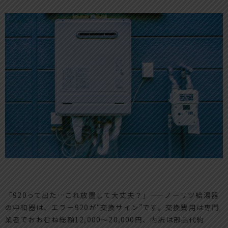
「920って出た…これ放置して大丈夫？」——ノーリツ給湯器
の中和器は、エラー920が“交換サイン”です。交換費用は専門
業者でおおむね総額12,000〜20,000円、内訳は部品代約