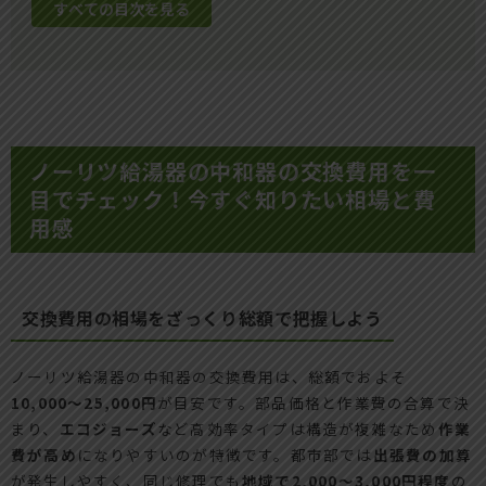
すべての目次を見る
ノーリツ給湯器の中和器の交換費用を一
目でチェック！今すぐ知りたい相場と費
用感
交換費用の相場をざっくり総額で把握しよう
ノーリツ給湯器の中和器の交換費用は、総額でおよそ
10,000〜25,000円
が目安です。部品価格と作業費の合算で決
まり、
エコジョーズ
など高効率タイプは構造が複雑なため
作業
費が高め
になりやすいのが特徴です。都市部では
出張費の加算
が発生しやすく、同じ修理でも
地域で2,000〜3,000円程度
の