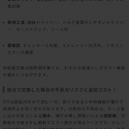
真記録
専用工具
: 絶縁ドライバー、トルク管理がしやすいドライバ
ー、ホースクランプ、シール材
要確認
: ドレンホース勾配、ストレーナーの汚れ、リモコン
エラーの履歴
中和器交換は短時間作業でも、わずかな見落としがエラー再発
や漏水につながります。
自分で交換した場合の不具合リスクと追加コスト！
DIYは部品代のみで済む一方、誤りがあると中和機能が働かず
給湯停止を招く恐れがあります。代表的な不具合は、ホース差
し込みの甘さによる
漏水
、端子の挿し間違いによる
誤配線
、交
換後の
リセットし忘れ
でエラー表示が残るケースです。ドレン