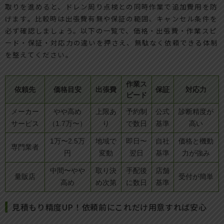
取りを進めると、ドレン周り点検との同時作業で追加費用を防
げます。比較時は出張費有無や保証の範囲、キャンセル条件を
必ず確認しましょう。以下の一覧で、価格・出張費・作業スピ
ード・保証・対応力の違いを押さえ、無駄なく依頼できる体制
を整えてください。
作業ス
依頼先
価格目安
出張費
保証
対応力
ピード
メーカー
やや高め
上限あ
予約制
公式
診断精度が
サービス
（1.7万〜）
り
で数日
基準
高い
1万〜2.5万
地域で
即日〜
自社
価格と機動
専門業者
円
変動
翌日
基準
力が強み
中間〜やや
取り決
手配後
店舗
量販店
受付が簡単
高め
め次第
に数日
基準
見積もり精度UP！依頼前にこれだけ用意すれば安心