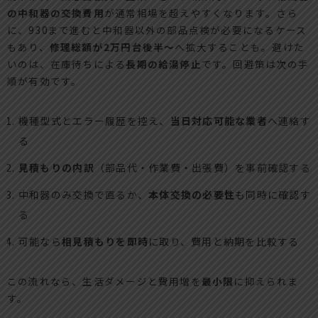
の中和器の交換費用
が通常相場を超えやすくなります。さら
に、930まで進むと中和器以外の部品点検が必要になるケース
もあり、
修理総額が2万円台後半〜
へ拡大することも。避けた
いのは、在庫待ちによる
長期の給湯停止
です。回避策は次の手
順が有効です。
機種型式とエラー履歴を控え、
当日対応可能な業者
へ連絡す
る
見積もりの内訳
（部品代・作業費・出張費）を事前確認する
中和器のみ交換で直るか、
本体交換の必要性
も同時に確認す
る
可能なら
相見積もりを即時
に取り、費用と納期を比較する
この流れなら、生活ダメージと費用増を
最小限
に抑えられま
す。