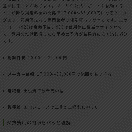
差が出ることがあります。ノーリツ公式サポートに依頼する
と、診断や規定料金の関係で
17,000〜55,000円
になるケース
があり、費用優先なら
専門業者
の相見積もりが有効です。エラ
ーコード920は
寿命予告
、930は
使用停止相当
のサインなの
で、費用感だけ把握したら
早めの予約
が結果的に安く済む近道
です。
総額目安
: 10,000〜25,000円
メーカー依頼
: 17,000〜55,000円の範囲があり得る
地域差
: 出張費で数千円の幅
機種差
: エコジョーズは工賃が上振れしやすい
交換費用の内訳をパッと理解