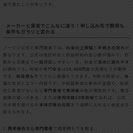
加で済むことが多いです。
メーカーと業者でこんなに違う！申し込み先で費用も
条件もガラリと変わる
ノーリツ公式と専門業者では、
料金の上限幅
と
手続きの流れ
が
異なります。公式は規定料金と部品供給の安心感が強みで、診
断から交換まで
一括対応
しやすい一方、料金が
高めに振れやす
い
傾向です。地域の専門業者は
10,000円台
の見積もりが期待
でき、
相見積もり
でさらに最適化できます。判断の目安は、機
器の年式とエラー内容です。中和器単体の寿命が主因で、他部
位に異常がないなら
専門業者で費用最小化
が現実的です。複合
故障の疑いがある、または
使用年数10年前後
であれば、公式
の点検を受けるか
本体交換の比較
まで視野に入れると総支出を
抑えられます。
費用優先なら専門業者
で相見積もりを取る