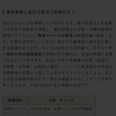
事前準備と当日注意点で失敗ゼロ！
当日はスムーズな導線づくりがカギです。屋外設置なら本体周
りの荷物や自転車を移動し、室内設置なら浴室・洗面の動線を
確保してください。
駐車スペースの確保
は時間短縮に直結しま
す。作業中は在宅し、リモコン表示や水量確認の協力をお願い
する場面があります。ペットは安全のため別室へ。
ストレーナ
ー掃除や排水経路確認
を同時に行う場合は、追加の時間が必要
になることがあります。支払い方法や見積書の内訳（部品代・
作業費・出張費）は事前に確認し、ノーリツ給湯器の中和器の
交換費用が見積と一致しているかをチェックしましょう。気に
なる方は設置年数やエラー表示の履歴をメモしておくと診断が
早くなります。下記は当日の主な準備と目安です。
準備項目
目安・チェック
駐車スペース
1台分を確保、近隣コインPの可否確認