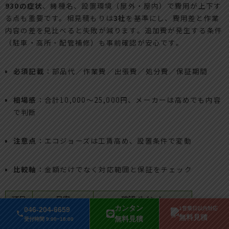
930の症状
、機種名、設置環境（屋外・屋内）で費用が上下す
る点も重要です。相見積もりは
3社
を基準にし、費用差と作業
内容の差を見比べると失敗が減ります。追加費が発生する条件
（駐車・高所・配管補修）も事前確認が安心です。
必須記載
：部品代／作業費／出張費／処分費／保証期間
相場感
：合計10,000〜25,000円、メーカーは高めでも内容
で判断
注意点
：エコジョーズは工賃高め、設置条件で変動
比較軸
：金額だけでなく対応範囲と保証をチェック
項目
目安
確認ポイント
カンタン
046-204-6659
1営業日以内対応
部品代
3,000〜10,000円
純正部品の型番記載があるか
無料見積
無料見積
受付時間 9:00~18:00