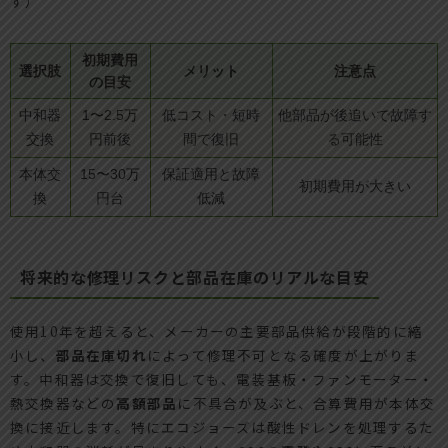
す）
初期費用
選択肢
メリット
注意点
の目安
中和器
1〜2.5万
低コスト・短時
他部品が後追いで故障す
交換
円前後
間で復旧
る可能性
本体交
15〜30万
保証適用と故障
初期費用が大きい
換
円台
低減
将来的な修理リスクと部品在庫のリアルな目安
使用10年を超えると、メーカーの主要部品供給が段階的に縮
小し、
部品在庫切れ
によって修理不可となる確度が上がりま
す。中和器は交換で復旧しても、電装基板・ファンモーター・
熱交換器などの
高額部品
に不具合が及ぶと、合算費用が本体交
換に接近します。特にエコジョーズは酸性ドレンを処理するた