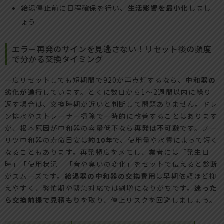
給湯停止前に日程確保を行い、
生活影響を最小化
しまし
ょう
エラー再発のサインを見逃さない！リセット後の頻度
で分かる交換タイミング
一度リセットしても短期間で920が再点灯するなら、
中和器の
劣化が進行
しています。とくに数日から1〜2週間以内に繰り
返す場合は、交換時期が近いと判断して問題ありません。ドレ
ン排水やストレーナー掃除で一時的に改善することはあります
が、根本原因が中和器の容量低下なら
再発は不可避
です。ノー
リツ中和器の寿命目安は
約10年
で、使用量や水質によって短く
なることもあります。再発頻度をメモし、業者には「発生日
時」「使用状況」「音や臭いの変化」をセットで伝えると診断
がスムーズです。
給湯器の中和器の交換費用
は早期依頼ほど抑
えやすく、繁忙期や緊急対応では割増になりがちです。
迷った
ら交換前提で見積もり
を取り、停止リスクを回避しましょう。