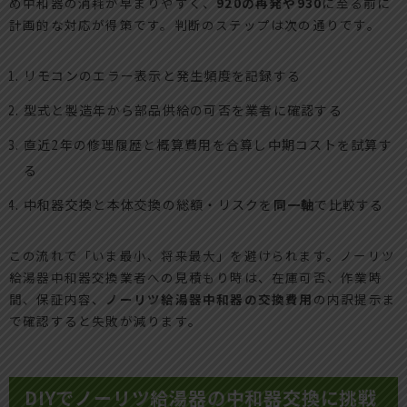
め中和器の消耗が早まりやすく、
920の再発や930
に至る前に
計画的な対応が得策です。判断のステップは次の通りです。
リモコンのエラー表示と発生頻度を記録する
型式と製造年から部品供給の可否を業者に確認する
直近2年の修理履歴と概算費用を合算し中期コストを試算す
る
中和器交換と本体交換の総額・リスクを
同一軸
で比較する
この流れで「いま最小、将来最大」を避けられます。ノーリツ
給湯器中和器交換業者への見積もり時は、在庫可否、作業時
間、保証内容、
ノーリツ給湯器中和器の交換費用
の内訳提示ま
で確認すると失敗が減ります。
DIYでノーリツ給湯器の中和器交換に挑戦