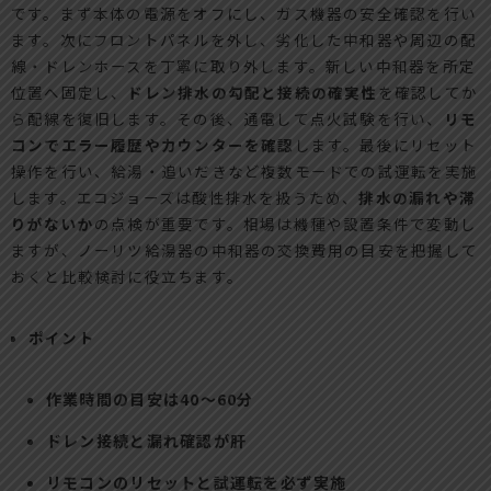
です。まず本体の電源をオフにし、ガス機器の安全確認を行い
ます。次にフロントパネルを外し、劣化した中和器や周辺の配
線・ドレンホースを丁寧に取り外します。新しい中和器を所定
位置へ固定し、
ドレン排水の勾配と接続の確実性
を確認してか
ら配線を復旧します。その後、通電して点火試験を行い、
リモ
コンでエラー履歴やカウンターを確認
します。最後にリセット
操作を行い、給湯・追いだきなど複数モードでの試運転を実施
します。エコジョーズは酸性排水を扱うため、
排水の漏れや滞
りがないか
の点検が重要です。相場は機種や設置条件で変動し
ますが、ノーリツ給湯器の中和器の交換費用の目安を把握して
おくと比較検討に役立ちます。
ポイント
作業時間の目安は40〜60分
ドレン接続と漏れ確認が肝
リモコンのリセットと試運転を必ず実施