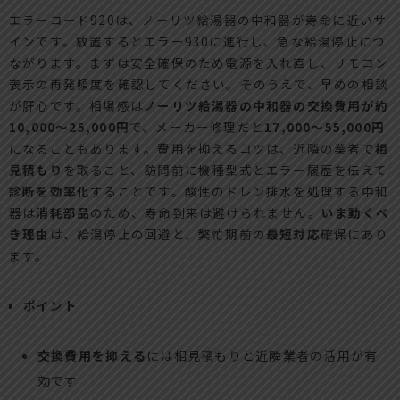
エラーコード920は、ノーリツ給湯器の中和器が寿命に近いサ
インです。放置するとエラー930に進行し、急な給湯停止につ
ながります。まずは安全確保のため電源を入れ直し、リモコン
表示の再発頻度を確認してください。そのうえで、早めの相談
が肝心です。相場感は
ノーリツ給湯器の中和器の交換費用が約
10,000〜25,000円
で、メーカー修理だと
17,000〜55,000円
になることもあります。費用を抑えるコツは、近隣の業者で
相
見積もり
を取ること、訪問前に機種型式とエラー履歴を伝えて
診断を効率化
することです。酸性のドレン排水を処理する中和
器は
消耗部品
のため、寿命到来は避けられません。
いま動くべ
き理由
は、給湯停止の回避と、繁忙期前の
最短対応
確保にあり
ます。
ポイント
交換費用を抑える
には相見積もりと近隣業者の活用が有
効です