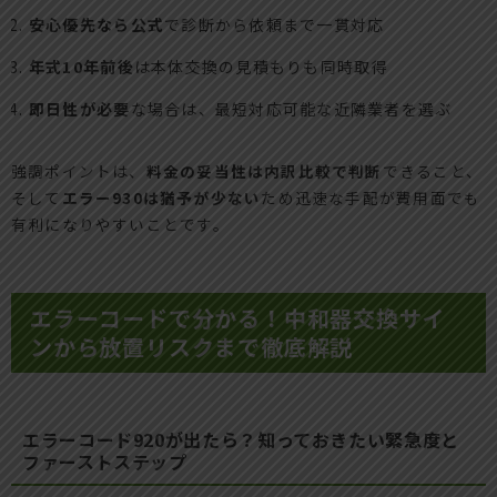
安心優先なら公式
で診断から依頼まで一貫対応
年式10年前後
は本体交換の見積もりも同時取得
即日性が必要
な場合は、最短対応可能な近隣業者を選ぶ
強調ポイントは、
料金の妥当性は内訳比較で判断
できること、
そして
エラー930は猶予が少ない
ため迅速な手配が費用面でも
有利になりやすいことです。
エラーコードで分かる！中和器交換サイ
ンから放置リスクまで徹底解説
エラーコード920が出たら？知っておきたい緊急度と
ファーストステップ