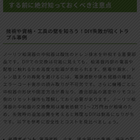
する前に絶対知っておくべき注意点
技術や資格・工具の壁を知ろう！DIY失敗が招くトラ
ブル事例
ノーリツ給湯器の中和器は酸性のドレン排水を中和する重要部
品です。DIYでの交換は可能に見えても、給湯器内部の電装や
配管に触れるため高度な知識が求められます。感電や漏水、ド
レン詰まりの再発を避けるには、電源遮断や排水経路の確認、
エラーコード表示の読み取りが不可欠です。さらに機種ごとに
中和器の形状や固定方法が異なり、適合部品の選定やリモコン
側のリセット操作も理解しておく必要があります。ノーリツ給
湯器の中和器の交換費用は業者依頼で1〜2万円台が相場のた
め、失敗時の追加出費を考えると無理なDIYは割高になりがち
です。以下を参考に安全性とコストを見比べましょう。
必須ポイント
: 電源遮断、止水、排水受けの準備、端子の写