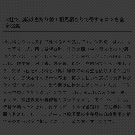
3社で比較は当たり前！相見積もりで得するコツを全
部公開
相見積もりは同条件で比べるのが鉄則です。依頼時に型式、同
一の写真一式、同じ希望日時、作業範囲（中和器交換のみ/周
辺点検含む）を統一して提示し、合計金額に含まれる内訳（部
品代、作業費、出張費、処分費、保証）を明記でもらいましょ
う。交渉は他社の見積を根拠に
総額での調整
を依頼すると通り
やすく、即決条件の提示や現金・振込支払いの選択で微調整が
効く場合があります。繁忙期は価格が上がりやすいため、可能
なら中間期を狙うのも有効です。DIYは部品代のみで安く見え
ますが、
保証喪失や再修理リスク
で結果的に高くつくことも。
価格が競ったときは、作業スピードや保証期間、再訪無料の範
囲で判断しましょう。
ノーリツ給湯器の中和器の交換費用
を納
得感のある水準に抑えるには、比較の質がすべてです。