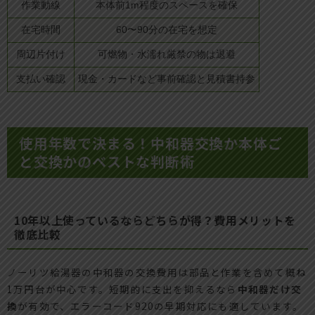
作業動線
本体前1m程度のスペースを確保
在宅時間
60〜90分の在宅を想定
周辺片付け
可燃物・水濡れ厳禁の物は退避
支払い確認
現金・カードなど事前確認と見積書持参
使用年数で決まる！中和器交換か本体ご
と交換かのベストな判断術
10年以上使っているならどちらが得？費用メリットを
徹底比較
ノーリツ給湯器の中和器の交換費用は部品と作業を含めて概ね
1万円台が中心です。短期的に支出を抑えるなら
中和器だけ交
換
が有効で、エラーコード920の早期対応にも適しています。