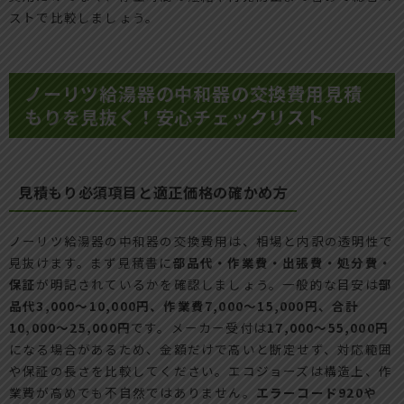
ストで比較しましょう。
ノーリツ給湯器の中和器の交換費用見積
もりを見抜く！安心チェックリスト
見積もり必須項目と適正価格の確かめ方
ノーリツ給湯器の中和器の交換費用は、相場と内訳の透明性で
見抜けます。まず見積書に
部品代・作業費・出張費・処分費・
保証
が明記されているかを確認しましょう。一般的な目安は
部
品代3,000〜10,000円、作業費7,000〜15,000円、合計
10,000〜25,000円
です。メーカー受付は
17,000〜55,000円
になる場合があるため、金額だけで高いと断定せず、対応範囲
や保証の長さを比較してください。エコジョーズは構造上、作
業費が高めでも不自然ではありません。
エラーコード920や