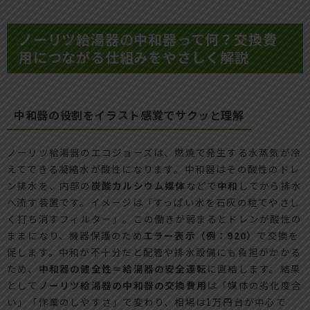
ノーリツ給湯器の中和器って何？交換費
用につながる仕組みをやさしく解説
中和器の役割をイラスト感覚でサクッと理解
ノーリツ給湯器のエコジョーズは、燃焼で発生する水蒸気が冷
えてできる凝縮水が酸性になります。中和器はその酸性のドレ
ン排水を、内部の
炭酸カルシウム媒体
などで
中和
してから排水
へ流す装置です。イメージは「すっぱい水を石灰の粒でやさし
く打ち消すフィルター」。この働きが弱まるとドレンが酸性の
ままになり、機器保護のため
エラー表示（例：920）
で交換を
促します。中和が不十分だと配管や排水設備にも負担がかかる
ため、
中和器の健全性＝給湯器の安全運転
に直結します。結果
として
ノーリツ給湯器の中和器の交換費用
は「媒体の劣化度合
い」「作業のしやすさ」で変わり、相場は1万円台が中心で