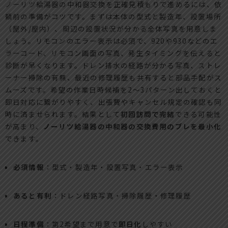
ノーリツ給湯器の中和器交換を正確見積もりで進めるには、依
頼前の準備がコツです。まずは本体の型式と製造年、設置場所
（屋外/屋内）、周辺の設置状況が分かる全体写真を用意しま
しょう。リモコンのエラー表示は必須で、920や930などのエ
ラーコード、リモコン画面の写真、発生タイミングを伝えると
診断が早くなります。ドレン排水の経路が分かる写真、ストレ
ーナー掃除の有無、最近の修理履歴も共有すると部品手配がス
ムーズです。希望の作業日時候補を2〜3パターン出しておくと
即日対応に繋がりやすく、出張費やキャンセル規定の確認も同
時に済ませられます。結果として
初回訪問で完結
できる可能性
が高まり、
ノーリツ給湯器の中和器の交換費用のブレを最小化
できます。
必須情報
：型式・製造年・設置写真・エラー表示
あると有利
：ドレン経路写真・掃除履歴・修理履歴
日程準備
：第2希望まで用意で
即日化
しやすい