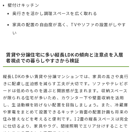
壁付けキッチン
奥行きを活かし調理スペースを広く取れる
家具の配置の自由度が高く、TVやソファの設置がしやす
い
賃貸や分譲住宅に多い縦長LDKの傾向と注意点を入居
者視点での暮らしやすさから検証
縦長LDKの多い賃貸や分譲マンションでは、家具の高さや奥行
きに配慮し圧迫感を減らす工夫が大切です。ソファやテレビボ
ードは低めのものを選ぶと開放感が生まれます。収納スペース
が限られる住宅が多いため、カウンター下や壁面収納を活用
し、生活動線を妨げない配置を目指しましょう。また、冷蔵庫
や家電をまとめて設置できるキッチン背面の配置計画も将来の
住み替えなどを考えると便利です。12畳の縦長スペースは完全
に仕切るより、家具やラグ、間接照明でエリア分けすることで