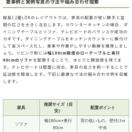
置事例と実例写真の寸法や組み合わせ提案
縦長12畳LDKのレイアウトでは、家具の配置が使い勝手と空
間の広さを大きく左右します。カウンターキッチンの場合、ダ
イニングテーブルとソファ、テレビボードのバランスが成功の
カギです。ダイニングテーブルをキッチンカウンターに横付け
して省スペース化し、食事や作業がしやすい動線を確保しまし
ょう。リビング側には
幅180cm程度のローテーブルと奥行
80cmのソファ
を配置することで、ゆとりと開放感を保てま
す。テレビボードは壁面に収め、家具の高さを統一することで
圧迫感を軽減します。下記に最適な寸法の組み合わせ例を記載
します。
推奨サイズ（目
家具
配置ポイント
安）
幅180cm×奥行
背の低いもの、壁付けor
ソファ
80cm
中央