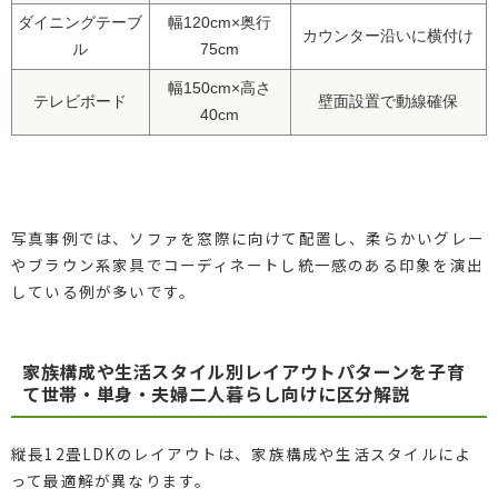
ダイニングテーブ
幅120cm×奥行
カウンター沿いに横付け
ル
75cm
幅150cm×高さ
テレビボード
壁面設置で動線確保
40cm
写真事例では、ソファを窓際に向けて配置し、柔らかいグレー
やブラウン系家具でコーディネートし統一感のある印象を演出
している例が多いです。
家族構成や生活スタイル別レイアウトパターンを子育
て世帯・単身・夫婦二人暮らし向けに区分解説
縦長12畳LDKのレイアウトは、家族構成や生活スタイルによ
って最適解が異なります。