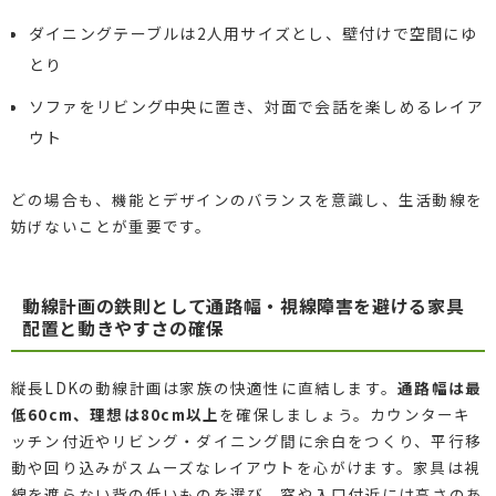
ダイニングテーブルは2人用サイズとし、壁付けで空間にゆ
とり
ソファをリビング中央に置き、対面で会話を楽しめるレイア
ウト
どの場合も、機能とデザインのバランスを意識し、生活動線を
妨げないことが重要です。
動線計画の鉄則として通路幅・視線障害を避ける家具
配置と動きやすさの確保
縦長LDKの動線計画は家族の快適性に直結します。
通路幅は最
低60cm、理想は80cm以上
を確保しましょう。カウンターキ
ッチン付近やリビング・ダイニング間に余白をつくり、平行移
動や回り込みがスムーズなレイアウトを心がけます。家具は視
線を遮らない背の低いものを選び、窓や入口付近には高さのあ