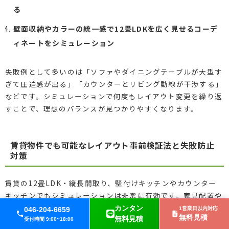
る
壁面収納やカラーの統一感で12畳LDKを広く見せるコーデ
ィネートをシミュレーション
失敗例として多いのは「ソファやダイニングテーブルが大型す
ぎて圧迫感が出る」「カウンターとリビング動線が干渉する」
などです。シミュレーションで何度もレイアウト変更を繰り返
すことで、理想のバランスが見つかりやすくなります。
賃貸物件でも可能なレイアウト事前検証法と失敗防止
対策
賃貸の12畳LDK・縦長間取り、壁付けキッチンやカウンター
キッチンでもシミュレーションは非常に有効です。家具配置や
家電の置き場所が限られる賃貸アパートでも、バーチャル上で
カンタン
046-204-6659
1営業日以内対応
無料見積
何度でも変更できるため、実際に入居前に最も暮らしやすいレ
無料見積
受付時間 9:00~18:00