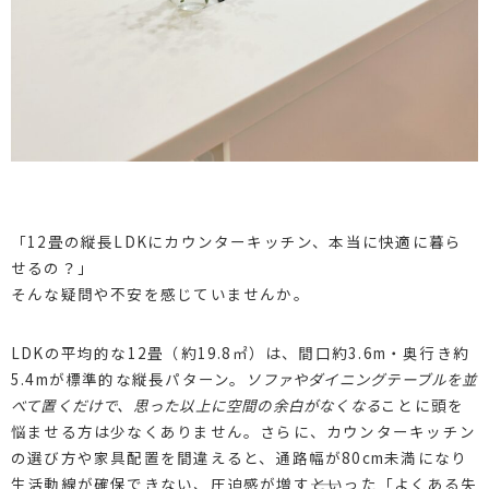
「12畳の縦長LDKにカウンターキッチン、本当に快適に暮ら
せるの？」
そんな疑問や不安を感じていませんか。
LDKの平均的な12畳（約19.8㎡）は、間口約3.6m・奥行き約
5.4mが標準的な縦長パターン。
ソファやダイニングテーブルを並
べて置くだけで、思った以上に空間の余白がなくなる
ことに頭を
悩ませる方は少なくありません。さらに、カウンターキッチン
の選び方や家具配置を間違えると、通路幅が80cm未満になり
生活動線が確保できない、圧迫感が増す――といった「よくある失