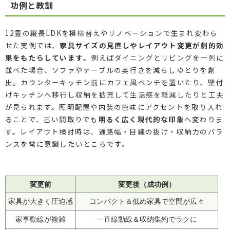
功例と教訓
12畳の縦長LDKを模様替えやリノベーションで生まれ変わら
せた実例では、
家具サイズの見直しやレイアウト変更が劇的効
果をもたらしています
。例えばダイニングとリビングを一列に
並べた場合、ソファやテーブルの奥行きを減らしゆとりを創
出。カウンターキッチン前にカフェ風ベンチを置いたり、壁付
けキッチンへ移行し収納を拡充して生活感を軽減したりと工夫
が見られます。照明配置や内装の色味にアクセントを取り入れ
ることで、古い間取りでも
明るく広く現代的な印象
へ変わりま
す。レイアウト検討時は、通路幅・目線の抜け・収納力のバラ
ンスを常に意識したいところです。
変更前
変更後（成功例）
家具が大きく圧迫感
コンパクト＆低め家具で空間が広々
家事動線が複雑
一直線動線＆収納集約でラクに