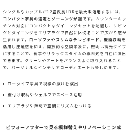
シングルやカップルが12畳縦長LDKを最大限活用するには、
コンパクト家具の選定とゾーニングが鍵です
。カウンターキッ
チンの対面にコンパクトなダイニングセットを配置し、リビン
グとダイニングをエリアラグで自然に区切ることで広がり感が
生まれます。
ローソファやスリムなテレビボード、壁面収納を
活用
し圧迫感を抑え、開放的な空間印象に。照明は調光タイプ
にすることで、食事やリラックスタイムの雰囲気を自在に演出
できます。グリーンやアートをバランスよく取り入れること
で、パーソナルなインテリアコーディネートも楽しめます。
ロータイプ家具で視線の抜けを演出
壁付け収納やシェルフでスペース活用
エリアラグや照明で空間にリズムをつける
ビフォーアフターで見る模様替えやリノベーション成