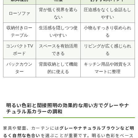
背が低く視界を遮ら
圧迫感をなくし会話もし
ローソファ
ない
やすい
収納付きロー
生活感を隠しつつ使
小物もすっきり収められ
テーブル
いやすい
る
コンパクトTV
スペースを有効活用
リビングが広く感じられ
ボード
できる
る
バックカウン
背面収納として機能
キッチン用品や雑貨をス
ター
的に使える
マートに整理
明るい色彩と間接照明の効果的な用い方でグレーやナ
チュラル系カラーの調和
家具や壁面、カーテンには
グレーやナチュラルブラウンなど明
るく自然な色合い
を選ぶことが重要です。明るい色彩をベース