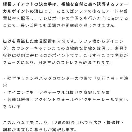
縦長レイアウトの決め手は、視線を自然と奥へ誘導するフォー
カルポイントの演出
です。たとえばソファの後ろにアートや観
葉植物を配置し、テレビボードの位置を奥行き方向に決定する
ことで、長い部屋でも単調さや閉塞感を感じさせません。
抜けを意識した家具配置
も大切です。ソファ横からダイニン
グ、カウンターキッチンまでの直線的な動線を確保し、家具や
収納は壁側に寄せるのがポイントです。こうすることで動線が
スムーズになり、日常生活のストレスも軽減されます。
・壁付キッチンやバックカウンターの位置で「奥行き感」を演
出
・ダイニングチェアやテーブルは抜けを意識して配置
・装飾は厳選しアクセントウォールやピクチャーレールで変化
をつける
このような工夫により、12畳の縦長LDKでも
広さ・快適性・
調和が両立
した暮らしが実現します。