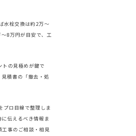
ば水栓交換は約2万〜
万〜8万円が目安で、工
ントの見極めが鍵で
。見積書の「撤去・処
をプロ目線で整理しま
時に伝えるべき情報ま
額工事のご相談・相見