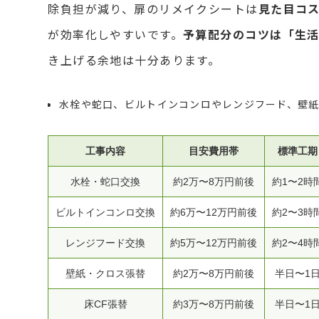
除負担が減り、扉のリメイクシートは
見た目コ
が効率化しやすいです。
予算配分のコツは「生
き上げる余地は十分あります。
水栓や蛇口、ビルトインコンロやレンジフード、壁
工事内容
目安費用帯
標準工期
水栓・蛇口交換
約2万〜8万円前後
約1〜2時
ビルトインコンロ交換
約6万〜12万円前後
約2〜3時
レンジフード交換
約5万〜12万円前後
約2〜4時
壁紙・クロス張替
約2万〜8万円前後
半日〜1
床CF張替
約3万〜8万円前後
半日〜1