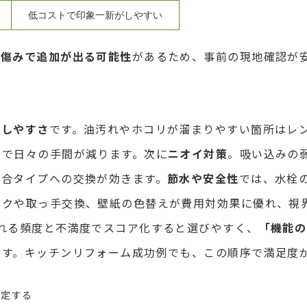
低コストで印象一新がしやすい
の傷みで追加が出る可能性
があるため、事前の現地確認が
のしやすさ
です。油汚れやホコリが溜まりやすい箇所はレ
けで日々の手間が減ります。次に
ニオイ対策
。吸い込みの
適合タイプへの交換が効きます。
節水や安全性
では、水栓の
イクや取っ手交換、壁紙の色替えが費用対効果に優れ、視
れる頻度と不満度でスコア化すると選びやすく、
「機能の
です。キッチンリフォーム成功例でも、この順序で満足度
特定する