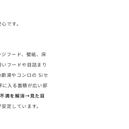
安心です。
ンジフード、壁紙、床
弱いフードや目詰まり
節湯やコンロの Siセ
界に入る面積が広い部
不満を解消→見た目
が安定しています。