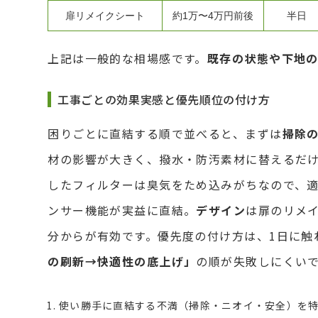
扉リメイクシート
約1万〜4万円前後
半日
上記は一般的な相場感です。
既存の状態や下地
工事ごとの効果実感と優先順位の付け方
困りごとに直結する順で並べると、まずは
掃除
材の影響が大きく、撥水・防汚素材に替えるだ
したフィルターは臭気をため込みがちなので、
ンサー機能が実益に直結。
デザイン
は扉のリメ
分からが有効です。優先度の付け方は、1日に触
の刷新→快適性の底上げ」
の順が失敗しにくい
使い勝手に直結する不満（掃除・ニオイ・安全）を