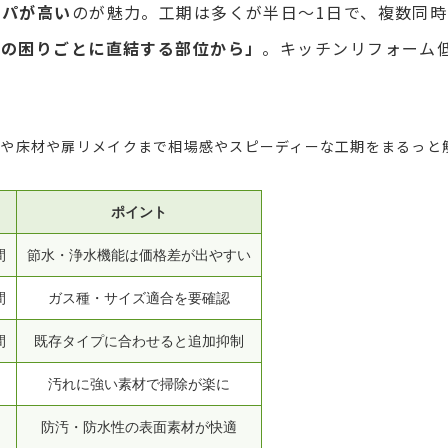
スパが高い
のが魅力。工期は多くが半日〜1日で、複数同
活の困りごとに直結する部位から」
。キッチンリフォーム
紙や床材や扉リメイクまで相場感やスピーディーな工期をまるっと
ポイント
間
節水・浄水機能は価格差が出やすい
間
ガス種・サイズ適合を要確認
間
既存タイプに合わせると追加抑制
日
汚れに強い素材で掃除が楽に
日
防汚・防水性の表面素材が快適