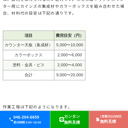
ター用にカインズの集成材やカラーボックスを組み合わせた場
合、材料代の目安は下記の通りです。
項目
費用目安（円）
カウンター天板（集成材）
5,000〜10,000
カラーボックス
2,000〜6,000
塗料・金具・ビス
2,000〜4,000
合計
9,000〜20,000
作業工程は下記のようになります。
カンタン
046-204-6659
1営業日以内対応
無料見積
材料の選定・カット
無料見積
受付時間 9:00~18:00