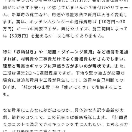
「キッチンカウンターを造作したいけれど、費用の全体像や相
場がわからず不安…」と感じていませんか？後付けやリフォー
ム、新築時の施工など、用途や設置方法で費用は大きく変動し
ます。実は、キッチンカウンターの造作費用は【10万円～30
万円】が一つの目安ですが、素材やサイズ、施工範囲によって
は【50万円】を超えるケースも珍しくありません。
特に「収納付き」や「配膳・ダイニング兼用」など機能を追加
すれば、材料費や工事費だけでなく諸経費もかさんでしまい、
理想と現実のギャップに戸惑う方が多いのが現状です。
また、
工期は通常2日～1週間程度ですが、下地や壁の撤去が必要な
場合には追加費用や工程が発生します。放置や自己判断での
DIYは、「想定外の出費」や「使いにくさ」で後悔すること
も。
なぜ費用にこんなに差が出るのか、具体的な内訳や最新の実
例、節約のコツまで、この記事では徹底解説します。「計画通
りのコストで満足できるキッチンを手に入れたい」と考える方
は、ぜひ最後までご覧ください。