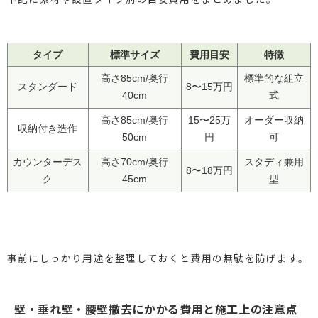
タイプ
標準サイズ
費用目安
特徴
高さ85cm/奥行
標準的な組立
スタンダード
8〜15万円
40cm
式
高さ85cm/奥行
15〜25万
オーダー収納
収納付き造作
50cm
円
可
カウンターデス
高さ70cm/奥行
スタディ兼用
8〜18万円
ク
45cm
型
事前にしっかり用途を整理しておくと費用の無駄を防げます。
壁・垂れ壁・腰壁撤去にかかる費用と施工上の注意点