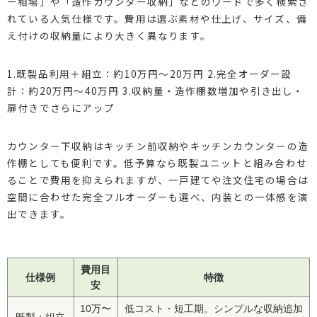
ー相場」や「造作カウンター収納」などのワードで多く検索さ
れている人気仕様です。費用は選ぶ素材や仕上げ、サイズ、備
え付けの収納量により大きく異なります。
1.既製品利用＋組立：約10万円〜20万円 2.完全オーダー設
計：約20万円〜40万円 3.収納量・造作棚数増加や引き出し・
扉付きでさらにアップ
カウンター下収納はキッチン前収納やキッチンカウンターの造
作棚としても便利です。低予算なら既製ユニットと組み合わせ
ることで費用を抑えられますが、一戸建てや注文住宅の場合は
空間に合わせた完全フルオーダーも選べ、内装との一体感を演
出できます。
費用目
仕様例
特徴
安
10万〜
低コスト・短工期。シンプルな収納追加