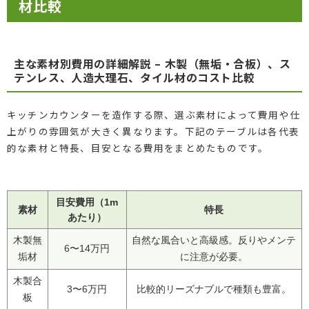
材比較
主な素材別費用の詳細解説 – 木製（無垢・合板）、ス
テンレス、人造大理石、タイル材のコスト比較
キッチンカウンターを造作する際、選ぶ素材によって費用や仕
上がりの雰囲気が大きく異なります。下記のテーブルは各代表
的な素材と特長、目安となる費用をまとめたものです。
目安費用（1m
素材
特長
あたり）
木製無
自然な風合いと高級感。反りやメンテ
6〜14万円
垢材
に注意が必要。
木製合
3〜6万円
比較的リーズナブルで種類も豊富。
板