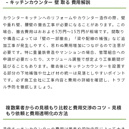
– キッチンカウンター 壁 取る 費用解説
カウンターキッチンへのリフォームやカウンター造作の際、壁
や垂れ壁、腰壁の撤去工事が必要になることがあります。この
場合、撤去費用はおおよそ5万円〜15万円が相場です。間取り
や構造によっては「壁の一部撤去」「梁や配線の補強」など追
加工事が発生しやすく、思わぬ費用増加につながるので注意が
必要です。特に重量鉄骨造やマンションの場合、管理組合への
申請が必要だったり、スケジュール調整で想定より工事期間が
延びることもあります。撤去後にキッチンカウンターを設置す
る部分の下地補強や仕上げ材の統一は見落としやすいポイント
です。必ず施工会社に工事内容と費用の詳細を確認し、トラブ
ル予防を徹底しましょう。
複数業者からの見積もり比較と費用交渉のコツ – 見積
もり依頼と費用透明化の方法
造作キッチンカウンターの費用は業者や設計内容によって大き