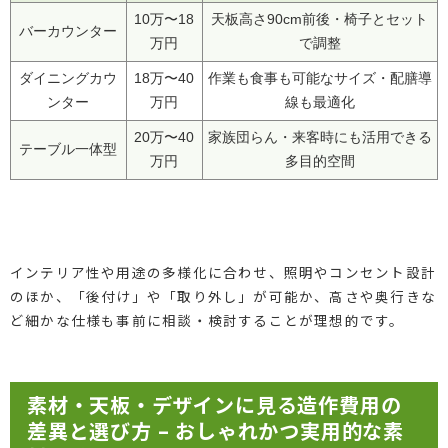
10万〜18
天板高さ90cm前後・椅子とセット
バーカウンター
万円
で調整
ダイニングカウ
18万〜40
作業も食事も可能なサイズ・配膳導
ンター
万円
線も最適化
20万〜40
家族団らん・来客時にも活用できる
テーブル一体型
万円
多目的空間
インテリア性や用途の多様化に合わせ、照明やコンセント設計
のほか、「後付け」や「取り外し」が可能か、高さや奥行きな
ど細かな仕様も事前に相談・検討することが理想的です。
素材・天板・デザインに見る造作費用の
差異と選び方 – おしゃれかつ実用的な素