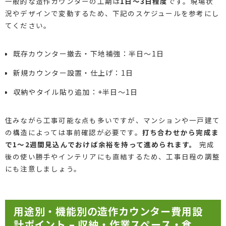
一般的な造作カウンターの工期は
1日～3日程度
です。現場状
況やデザインで変動するため、下記のスケジュールを参考にし
てください。
既存カウンター撤去・下地補強：半日～1日
新規カウンター設置・仕上げ：1日
収納やタイル貼り追加：+半日～1日
住みながら工事可能な点も多いですが、マンションや一戸建て
の構造によっては事前確認が必要です。
打ち合わせから完成ま
で1～2週間見込んでおけば余裕を持って進められます。
完成
後の使い勝手やインテリアにも直結するため、工事日程の調整
にも注意しましょう。
用途別・機能別の造作カウンター費用設
計ポイント – 収納・作業スペース・食