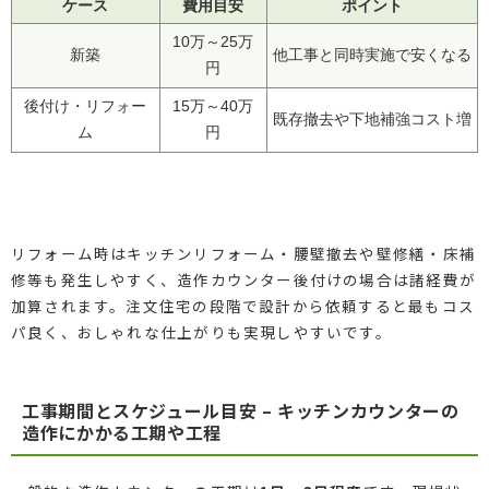
ケース
費用目安
ポイント
10万～25万
新築
他工事と同時実施で安くなる
円
後付け・リフォー
15万～40万
既存撤去や下地補強コスト増
ム
円
リフォーム時はキッチンリフォーム・腰壁撤去や壁修繕・床補
修等も発生しやすく、造作カウンター後付けの場合は諸経費が
加算されます。注文住宅の段階で設計から依頼すると最もコス
パ良く、おしゃれな仕上がりも実現しやすいです。
工事期間とスケジュール目安 – キッチンカウンターの
造作にかかる工期や工程