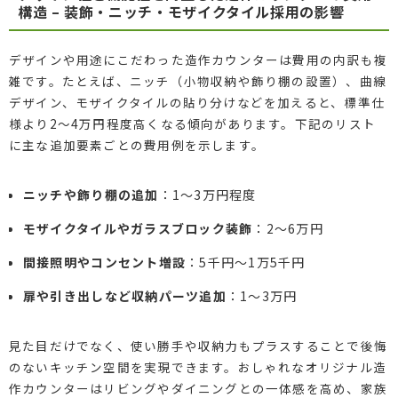
構造 – 装飾・ニッチ・モザイクタイル採用の影響
デザインや用途にこだわった造作カウンターは費用の内訳も複
雑です。たとえば、ニッチ（小物収納や飾り棚の設置）、曲線
デザイン、モザイクタイルの貼り分けなどを加えると、標準仕
様より2〜4万円程度高くなる傾向があります。下記のリスト
に主な追加要素ごとの費用例を示します。
ニッチや飾り棚の追加
：1〜3万円程度
モザイクタイルやガラスブロック装飾
：2〜6万円
間接照明やコンセント増設
：5千円〜1万5千円
扉や引き出しなど収納パーツ追加
：1〜3万円
見た目だけでなく、使い勝手や収納力もプラスすることで後悔
のないキッチン空間を実現できます。おしゃれなオリジナル造
作カウンターはリビングやダイニングとの一体感を高め、家族