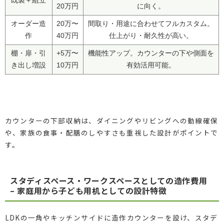
既製＋組立
20万円
に向く。
オーダー造
20万〜
間取り・用途に合わせてフルカスタム。
作
40万円
仕上がり・耐久性が高い。
棚・扉・引
+5万〜
機能性アップ。カウンターの下や側面を
き出し増設
10万円
有効活用可能。
カウンターの下部収納は、ダイニングやリビングへの動線確保
や、家族の食事・配膳のしやすさも重視した設計がポイントで
す。
スタディスペース・ワークスペースとしての造作費用
– 家庭用から子ども用机としての設計特徴
LDKの一角やキッチンサイドに造作カウンターを設け、スタデ