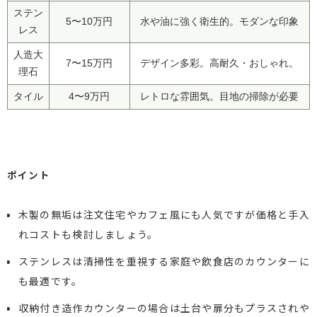
ステン
5〜10万円
水や油に強く衛生的。モダンな印象
レス
人造大
7〜15万円
デザイン多彩。高耐久・おしゃれ。
理石
タイル
4〜9万円
レトロな雰囲気。目地の掃除が必要
ポイント
木製の無垢は注文住宅やカフェ風にも人気ですが価格と手入
れコストも検討しましょう。
ステンレスは清掃性を重視する家庭や飲食店のカウンターに
も最適です。
収納付き造作カウンターの場合は土台や扉分もプラスされや