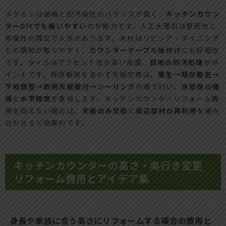
メラミンは価格と耐汚染性のバランスが良く、
キッチンカウン
ターDIYでも扱いやすい
のが魅力です。人工大理石は意匠性と
修復性の両立で人気があります。木材はリビング・ダイニング
との調和が取りやすく、
カウンターテーブル後付け
にも好相性
です。タイルはアクセント性が高い反面、
目地の防汚処理
がポ
イントです。既存躯体を活かす天板交換は、
養生→既存撤去→
下地調整→新規天板据付→シーリング
の順で行い、
水密性の確
保
と
水平精度
を重視します。キッチンカウンターリフォーム費
用を抑えたい場合は、
天板のみ交換
と
周辺部材の再利用
を組み
合わせると効果的です。
キッチンカウンターの高さ・奥行き変更
リフォーム費用とアイデア集
身長や家族に合う高さにリフォームする場合の費用と