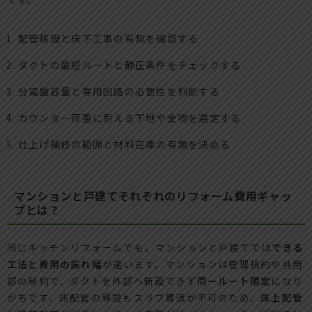
配管移設と床下工事の有無を確認する
ダクトの最短ルートと静圧条件をチェックする
分電盤容量と専用回路の必要性を判断する
カウンター荷重に耐える下地や金物を選定する
仕上げ補修の範囲と材料在庫の有無を決める
マンションと戸建てそれぞれのリフォーム費用ギャッ
プとは？
同じキッチンリフォームでも、マンションと戸建てでは
できる
工法と費用の振れ幅
が違います。マンションは管理規約や共用
部の制約で、ダクトを外部へ新設できず
同一ルート限定
になり
がちです。床配管の移設もスラブ貫通が不可のため、
床上配管