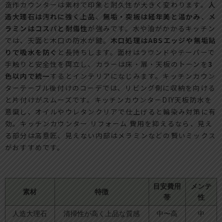
造作カウンターは素材で印象と耐久性が大きく変わります。
人
造大理石は汚れに強く上品
、
無垢・突板は経年美と温かみ
、
メ
ラミンはコスパと耐傷性
が強みです。水や油がかかるキッチン
では、天面と木口の防水が鍵。
木口処理はABSエッジや無垢貼
りで吸水を防ぐ
と長持ちします。面材はラウンドやテーパーで
手触りと安全性を両立し、カラーは床・扉・天板のトーンを
3
色以内で統一
するとインテリアになじみます。キッチンカウン
ターテーブル後付けのコーデでは、リビング側に収納を向ける
と片付けがスムーズです。キッチンカウンターDIY天板防水を
意識し、オイルやウレタンクリアで仕上げると輪染み対策に有
効。キッチンカウンター リフォーム 費用を抑えるなら、見え
る部分は高意匠、見えない内部はメラミンなどの賢いミックス
がおすすめです。
目安費用
メンテ
素材
特徴
帯
性
人造大理石
清掃性が高く上品な質感
中〜高
中