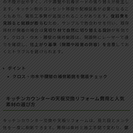
の不陸が出やすく、パテ調整や石膏ボードの張り替えが発生し
ます。キッチン側のコンセント移設や配線延長が必要になるこ
ともあり、電気工事費が追加されることがあります。
復旧費を
見誤ると総額が膨らむ
ため、サンプルで色合わせを行い、既存
床材が廃番の場合は
見切り材で自然に切り替える設計
が有効で
す。クロス・巾木・腰壁の補修範囲は、現調時にレーザーで通
りを確認し、
仕上がり基準（隙間や段差の許容）を合意
してお
くとトラブルを避けられます。
ポイント
クロス・巾木や腰壁の補修範囲を徹底チェック
キッチンカウンターの天板交換リフォーム費用と人気
素材の選び方
キッチンカウンター交換や天板リフォームは、見た目とメンテ
性を一度に刷新できます。費用は素材と施工手間で変わり、
部