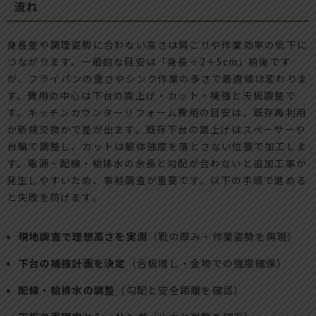
流れ
身長差や調理姿勢に合わない高さは肩こりや作業効率の低下に
つながります。一般的な目安は「身長÷2＋5cm」前後です
が、フライパンの重さやシンク作業の多さで最適値は変わりま
す。費用の中心は下台の嵩上げ・カット・補強と天板調整で
す。キッチンカウンターリフォーム費用の目安は、既存再利用
か新規交換かで差が出ます。既存下台の嵩上げはスペーサーや
台輪で調整し、カットは躯体強度を落とさない位置で加工しま
す。電源・配線・給排水の余長と勾配が合わないと追加工事が
発生しやすいため、事前調査が重要です。以下の手順で進める
と失敗を防げます。
現地調査で理想高さを実測
（靴の厚み・作業姿勢を再現）
下台の補強計画を決定
（合板増し・金物での強度確保）
配線・給排水の調整
（勾配と安全距離を確認）