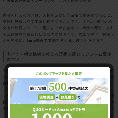
天板の再固定とシーリング
（止水と耐熱を確保）
費用を抑えるコツは、天板を活かして台輪で微調整すること、
複数社見積もりで工法比較をすることです。DIYは化粧巾木の
交換や簡易スペーサー程度までが安全域で、構造や配管に触れ
る工程は専門業者に任せるのが賢明です。家族の中で一番使う
人を基準に、
5mm刻みで実測
すると満足度が上がります。
奥行き・幅の拡張で叶える理想空間とリフォーム費用
のコツ
配膳導線や家電置き場を確保するなら、奥行きと幅の最適化が
効きます。カウンターテーブル一体型にすればダイニングと連
続した使い勝手が生まれ、収納も同時に改善できます。ポイン
トは下地と支持金物の選定です。
荷重条件に合う金物
（L型・
スリムブラケット・棚受け）を選び、石膏ボード下の間柱や合
板下地へ確実に固定します。キッチンカウンター交換や袖壁の
調整が絡むと構造確認が必須で、キッチンリフォームカウンタ
ー撤去やキッチン垂れ壁撤去では配線の移設費も考慮します。