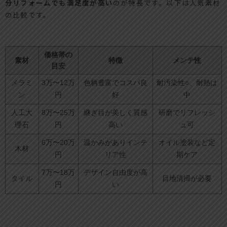
分リフォームでも満足度が高い
のが特長です。以下は人気素材
の比較です。
価格帯の
素材
特徴
メンテ性
目安
メラミ
3万〜12万
色柄豊富でコスパ良
耐汚染性○、耐熱は
ン
円
好
中
人工大
8万〜25万
継ぎ目が美しく質感
研磨でリフレッシ
理石
円
高い
ュ可
6万〜20万
温かみがありインテ
オイル塗装など定
木材
円
リア性
期ケア
7万〜18万
デザイン自由度が高
タイル
目地清掃が必要
円
い