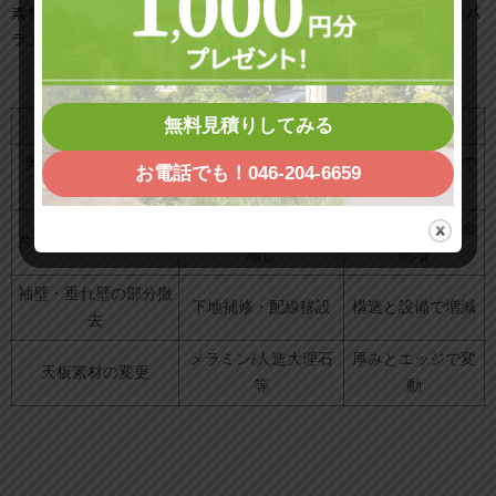
素材は人造大理石や集成材、メラミンでコストとメンテ性のバ
ランスを取りましょう。
無料見積りしてみる
工事内容
概要
費用の考え方
奥行き120〜150mm
化粧見切り＋同材貼
仕上げ材と金物で
お電話でも！046-204-6659
の延長
り増し
変動
支持金物＋下地合板
スパンと荷重で金
片持ちテーブル一体化
増し
物増
袖壁・垂れ壁の部分撤
下地補修・配線移設
構造と設備で増減
去
メラミン/人造大理石
厚みとエッジで変
天板素材の変更
等
動