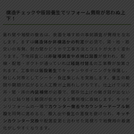
構造チェックや仮設養生でリフォーム費用が思わぬ上
下！
垂れ壁や袖壁の撤去は、表面を壊す前の事前調査が費用を左右
します。まずは
構造体か非構造かの判定
が必須で、梁・柱・筋
交いの有無、耐力壁かどうかで工事方法とコストが大きく変わ
ります。下地探査には
非破壊調査や点検口設置
が使われ、配
線・配管・ダクトが通っていれば
経路付替え
の工事費が加算さ
れます。工事中は
仮設養生
でキッチンやダイニングを保護し、
粉じん対策としてシート・負圧集じんを実施します。養生の範
囲や期間が広がると人工費が上振れしがちです。仕上げでは天
井・壁・床の
内装補修
が必要で、既存仕上げの継ぎ目が出ない
ように貼り替え範囲が拡大すると費用増に直結します。キッチ
ンリフォームの一環で
カウンター撤去やカウンターテーブル新
設
を同時に進めると、搬入出や養生の重複を避けられ、
キッチ
ンカウンター交換
や配置変更と合わせた見積りで総費用の最適
化がしやすくなります。