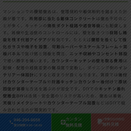
マンションでの腰壁撤去は、管理規約や躯体制約を踏まえた計
画が要です。
共用部に当たる躯体コンクリート
は撤去不可のこ
とが多く、キッチンの
換気ダクト経路や遮音等級
にも配慮しま
す。視線や生活感のコントロールには、壁を抜きつつ
目隠し機
能を残す代替アイデア
が有効です。たとえば
腰壁を低くして強
化ガラスや格子を設置
、
可動ルーバーやスチールフレーム＋突
板パネル
で抜け感と隠蔽を両立、
ニッチ収納やコンセント移設
で使い勝手を補います。
カウンターキッチンの壁を取る費用
は
配線・配管の経路変更の難易度で変動し、ダイニング側の
イン
テリア一体設計
にすると収まりが良くなります。賃貸では
後付
けカウンターテーブル
や
対面キッチンカウンター後付け
で
原状
回復が容易
な方法を選ぶのが安全です。DIYでの
キッチン垂れ
壁撤去DIY
は法規・安全面のリスクが高いため、撤去は業者、
天板リメイクシート
や
カウンターテーブル設置
などはDIYで組
み合わせるのが現実的です。
カンタン
046-204-6659
1営業日以内対応
無料見積
無料見積
受付時間 9:00~18:00