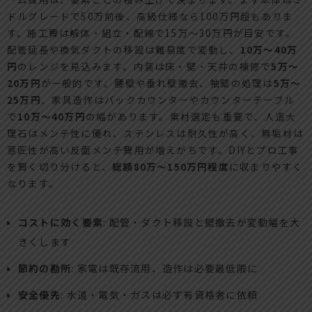
ドルグレードで50万前後、高級仕様なら100万円超もありま
す。施工費は解体・組立・配線で15万〜30万円が目安です。
配管延長や換気ダクトの移設は難易度で変動し、
10万〜40万
円
のレンジを見込みます。内装は床・壁・天井の補修で
5万〜
20万円
が一般的です。腰壁や垂れ壁撤去、袖壁の処理は
5万〜
25万円
、家具造作はバックカウンターやカウンターテーブル
で
10万〜40万円
の幅があります。素材選定も重要で、人造大
理石はメンテ性に優れ、ステンレスは耐久性が高く、無垢材は
意匠性が高い反面メンテ費用が増えがちです。DIYとプロ工事
を賢く切り分けると、
総額80万〜150万円程度
に収まりやすく
なります。
コストに効く要素
: 配管・ダクト移設と壁撤去が変動幅を大
きくします
節約の勘所
: 家電は既存流用、造作は必要最低限に
安全優先
: 水道・電気・ガスは必ず有資格者に依頼