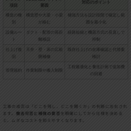
対応のポイント
項目
要因
構造の種
構造壁や大梁・小梁
補強方法を設計段階で確定し範
別
が絡む
囲を最小化
設備ルー
ダクト・配管の長距
経路短縮と機器方式の見直しで
ト
離移設
抑制
仕上げ復
天井・壁・床の広範
既存仕上げの在庫確認と代替案
旧
囲補修
検討
工程最適化と養生計画で追加費
管理規約
作業制限や搬入制限
の回避
工事の成否は「どこを残し、どこを開くか」の判断に左右され
ます。
撤去可否と補強の要否
を明確にしてから仕様を決める
と、ムダなコストを抑えやすくなります。