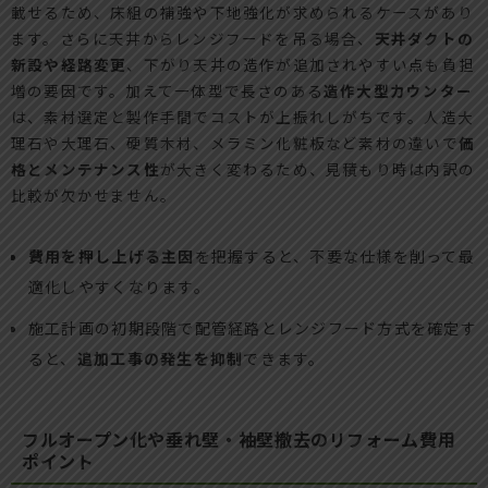
載せるため、床組の補強や下地強化が求められるケースがあり
ます。さらに天井からレンジフードを吊る場合、
天井ダクトの
新設や経路変更
、下がり天井の造作が追加されやすい点も負担
増の要因です。加えて一体型で長さのある
造作大型カウンター
は、素材選定と製作手間でコストが上振れしがちです。人造大
理石や大理石、硬質木材、メラミン化粧板など素材の違いで
価
格とメンテナンス性
が大きく変わるため、見積もり時は内訳の
比較が欠かせません。
費用を押し上げる主因
を把握すると、不要な仕様を削って最
適化しやすくなります。
施工計画の初期段階で配管経路とレンジフード方式を確定す
ると、
追加工事の発生を抑制
できます。
フルオープン化や垂れ壁・袖壁撤去のリフォーム費用
ポイント