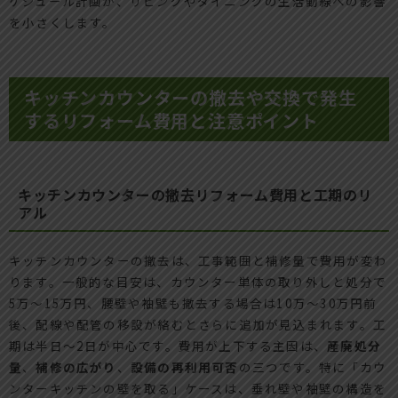
ケジュール計画が、リビングやダイニングの生活動線への影響
を小さくします。
キッチンカウンターの撤去や交換で発生
するリフォーム費用と注意ポイント
キッチンカウンターの撤去リフォーム費用と工期のリ
アル
キッチンカウンターの撤去は、工事範囲と補修量で費用が変わ
ります。一般的な目安は、カウンター単体の取り外しと処分で
5万〜15万円、腰壁や袖壁も撤去する場合は10万〜30万円前
後、配線や配管の移設が絡むとさらに追加が見込まれます。工
期は半日〜2日が中心です。費用が上下する主因は、
産廃処分
量
、
補修の広がり
、
設備の再利用可否
の三つです。特に「カウ
ンターキッチンの壁を取る」ケースは、垂れ壁や袖壁の構造を