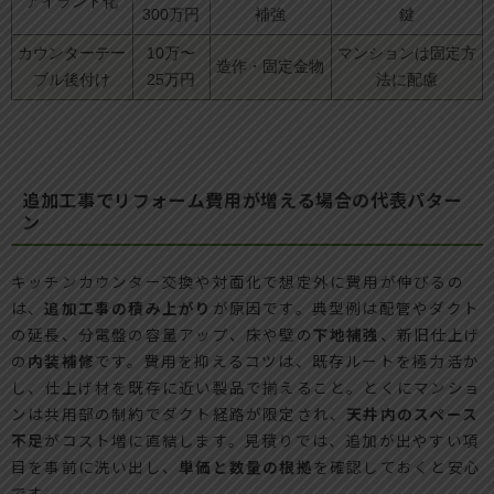
アイランド化
300万円
補強
鍵
カウンターテー
10万〜
マンションは固定方
造作・固定金物
ブル後付け
25万円
法に配慮
追加工事でリフォーム費用が増える場合の代表パター
ン
キッチンカウンター交換や対面化で想定外に費用が伸びるの
は、
追加工事の積み上がり
が原因です。典型例は配管やダクト
の延長、分電盤の容量アップ、床や壁の
下地補強
、新旧仕上げ
の
内装補修
です。費用を抑えるコツは、既存ルートを極力活か
し、仕上げ材を既存に近い製品で揃えること。とくにマンショ
ンは共用部の制約でダクト経路が限定され、
天井内のスペース
不足
がコスト増に直結します。見積りでは、追加が出やすい項
目を事前に洗い出し、
単価と数量の根拠
を確認しておくと安心
です。