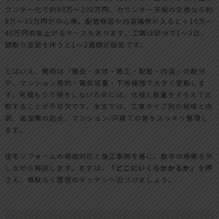
ウンター化で約90万〜200万円、カウンター天板の交換なら約
8万〜35万円が中心帯。配管移設や内装補修が入ると＋10万〜
40万円前後上がるケースもあります。工期は部分で1〜3日、
間取り変更を伴うと1〜2週間が目安です。
とはいえ、費用は「撤去・本体・施工・配管・内装」の配分
や、マンション規約・電気容量・下地補強で大きく変動しま
す。見積もりで損をしないためには、仕様と数量をそろえて比
較することが不可欠です。本文では、工事タイプ別の相場と内
訳、追加費の起点、マンション/戸建ての差をスッキリ整理し
ます。
住宅リフォームの相談対応と施工事例を基に、数字の根拠を示
しながら解説します。まずは、
「どこにいくらかかるか」
を押
さえ、無駄なく理想のキッチンへ近づけましょう。