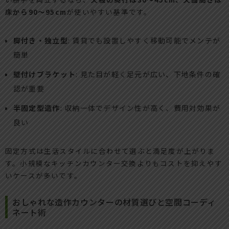
床から90〜95cm
が使いやすい基準です。
脚付き・独立型
: 賃貸でも設置しやすく移動可能でメンテが
簡単
壁付けブラケット
: 見た目が軽く足元が広い、下地条件の確
認が重要
半固定型造作
: 収納一体でデザイン性が高く、費用対効果が
良い
固定方式は生活スタイルに合わせて選ぶと満足度が上がりま
す。小規模なキッチンカウンター交換よりもコストを抑えやす
いケースが多いです。
おしゃれな造作カウンターの材質選びと空間コーディ
ネート術