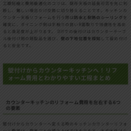
工期短縮と費用最適化のコツは、既存天板の延長可否を先に判
断し、難しい場合だけ交換に切り替えることです。キッチンカ
ウンター天板リフォームを行う際は
防水と耐熱のシーリング
を
確実に、ダイニング側は手触りの良いR面取りで快適性を高め
ると満足度が上がります。 DIYでの後付けはカウンターテーブ
ル後付け用の既製品を選び、
壁の下地位置を探知
して留め付け
ると安全です。
壁付けからカウンターキッチンへ！リフ
ォーム費用とわかりやすい工程まとめ
カウンターキッチンのリフォーム費用を左右する6つ
の要素
壁付けからカウンターへ変える時のキッチンカウンターリフォ
ーム費用は、要素ごとの積み上げで決まります。まず本体はミ