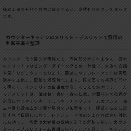
補助工事の有無を最初に確定すると、見積もりのブレを減らせ
ます。
カウンターキッチンのメリット・デメリットで費用の
判断基準を整理
カウンター化の目的が明確だと、予算配分がぶれません。最大
のメリットは
リビング・ダイニングとの一体感
で、家族の会話
や見守りがしやすくなります。回遊しやすいレイアウトは調理
動線を圧縮し、配膳も短距離化します。採光面でも視界が開け
て明るく、
インテリアの自由度
が高まることも魅力です。一方
でデメリットは、
油はね・臭い・音
の拡散、背面収納の確保が
必須になりやすい点、そしてキッチンリフォームカウンター撤
去や垂れ壁撤去が必要な場合の追加費用です。腰壁を高めに設
計すれば目隠しになり、レンジフード性能を上げれば臭い対策
に有効です。背面は
大容量の収納
を造作か既製で補い、
カウン
ターテーブルリフォーム費用
とのバランスを見ます。キッチン