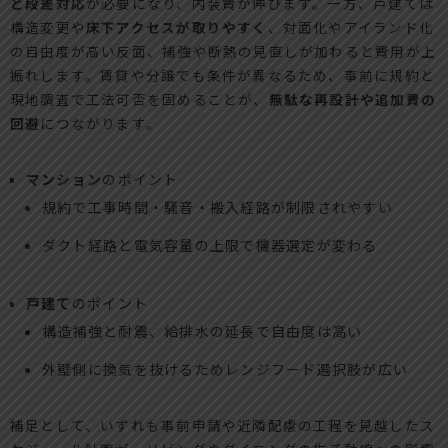
と段差対応
が必要になり、内装費が伸びます。一方、戸建ては
構造変更や
床下アクセスが取りやすく
、対面化やアイランド化
の自由度が高い反面、補強や断熱の見直しが加わると費用が上
振れします。賃貸や分譲でも条件が異なるため、事前に規約と
現地調査で工法可否を固めることが、
無駄な再設計や追加費の
回避
につながります。
マンション
のポイント
規約で工事時間・騒音・搬入経路が制限されやすい
ダクト経路と電気容量の上限で機器選定が変わる
戸建て
のポイント
構造補強と耐震、給排水の延長で自由度は高い
外壁側に換気を抜けるためレンジフード選択肢が広い
補足として、いずれも事前申請や近隣配慮の工程を見越したス