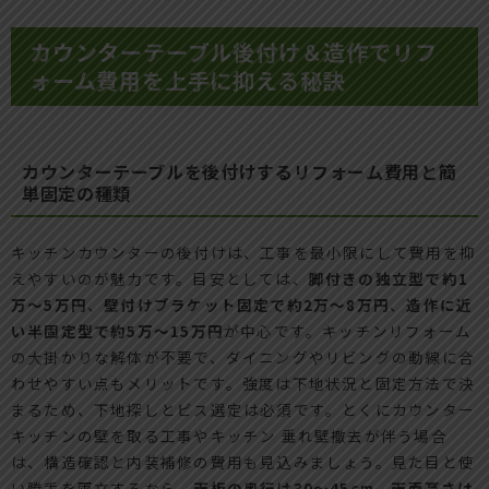
カウンターテーブル後付け＆造作でリフ
ォーム費用を上手に抑える秘訣
カウンターテーブルを後付けするリフォーム費用と簡
単固定の種類
キッチンカウンターの後付けは、工事を最小限にして費用を抑
えやすいのが魅力です。目安としては、
脚付きの独立型で約1
万〜5万円
、
壁付けブラケット固定で約2万〜8万円
、
造作に近
い半固定型で約5万〜15万円
が中心です。キッチンリフォーム
の大掛かりな解体が不要で、ダイニングやリビングの動線に合
わせやすい点もメリットです。強度は下地状況と固定方法で決
まるため、下地探しとビス選定は必須です。とくにカウンター
キッチンの壁を取る工事やキッチン 垂れ壁撤去が伴う場合
は、構造確認と内装補修の費用も見込みましょう。見た目と使
い勝手を両立するなら、
天板の奥行は30〜45cm、天面高さは