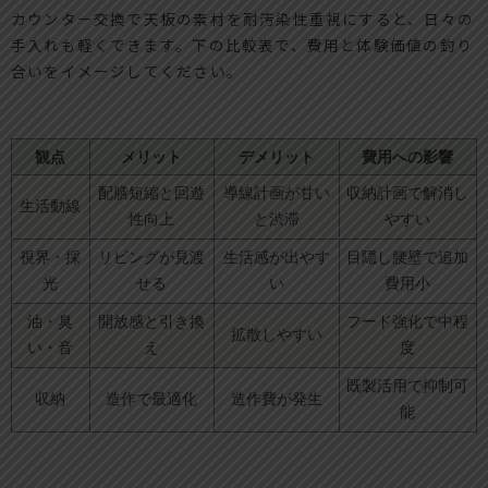
カウンター交換で天板の素材を耐汚染性重視にすると、日々の
手入れも軽くできます。下の比較表で、費用と体験価値の釣り
合いをイメージしてください。
観点
メリット
デメリット
費用への影響
配膳短縮と回遊
導線計画が甘い
収納計画で解消し
生活動線
性向上
と渋滞
やすい
視界・採
リビングが見渡
生活感が出やす
目隠し腰壁で追加
光
せる
い
費用小
油・臭
開放感と引き換
フード強化で中程
拡散しやすい
い・音
え
度
既製活用で抑制可
収納
造作で最適化
造作費が発生
能