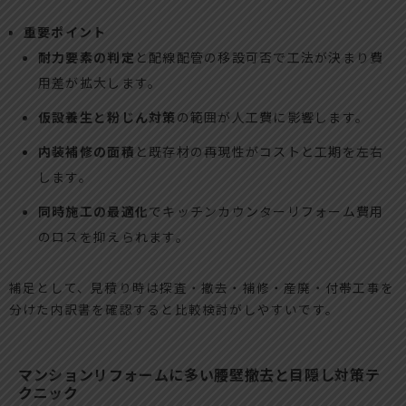
重要ポイント
耐力要素の判定
と配線配管の移設可否で工法が決まり費
用差が拡大します。
仮設養生と粉じん対策
の範囲が人工費に影響します。
内装補修の面積
と既存材の再現性がコストと工期を左右
します。
同時施工の最適化
でキッチンカウンターリフォーム費用
のロスを抑えられます。
補足として、見積り時は探査・撤去・補修・産廃・付帯工事を
分けた内訳書を確認すると比較検討がしやすいです。
マンションリフォームに多い腰壁撤去と目隠し対策テ
クニック