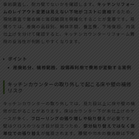
事前調査し、耐力壁でないかを確認します。
キッチンリフォー
ムのレイアウト変更は見えない下地がコストに直結
するため、
現地調査で撤去線と復旧範囲を明確化することが重要です。見
積りでは、産廃の品目別、解体手間、養生費、下地復旧、内装
仕上げを分けて確認すると、キッチンカウンターリフォーム費
用の妥当性が判断しやすくなります。
ポイント
産廃処分、補修範囲、設備再利用で費用が変動する実例
キッチンカウンターの取り外しで起こる床や壁の補修
リスク
キッチンカウンターの取り外しでは、見た目以上に床や壁の補
修が広がることがあります。床はカウンター下が未仕上げのケ
ースが多く、
フローリングの張り増しや貼り替え
が必要です。
壁はクロスのつなぎ目が目立つため、
部分貼り替えではなく面
単位での張り替え
が推奨されます。腰壁や巾木の撤去跡は下地