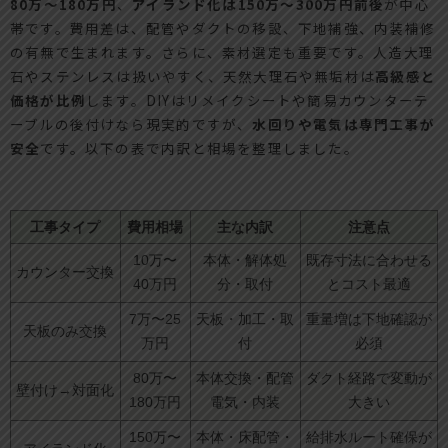
80万〜180万円
、
アイランド化は150万〜300万円前後
が中心
帯です。費用差は、配管やダクトの移設、下地補強、内装補修
の有無で生まれます。さらに、素材選定も重要です。人造大理
石やステンレスは扱いやすく、天然大理石や無垢材は
高級感と
価格が比例
します。DIYはリメイクシートや簡易カウンターテ
ーブルの後付けなら現実的ですが、
水回りや電気は専門工事が
安全
です。以下の表で内訳と相場を整理しました。
工事タイプ
費用相場
主な内訳
注意点
10万〜
本体・解体処
既存寸法に合わせる
カウンター交換
40万円
分・取付
とコスト最適
7万〜25
天板・加工・取
重量増は下地確認が
天板のみ交換
万円
付
必須
80万〜
本体交換・配管
ダクト経路で変動が
壁付け→対面化
180万円
電気・内装
大きい
150万〜
本体・床配管・
給排水ルート確保が