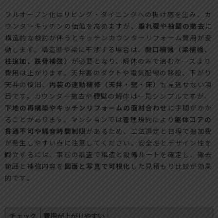
フルオープン化はリビング・ダイニングへの抜け感を生み、カ
ウンターキッチンの価値を高めますが、
垂れ壁や袖壁の撤去
に
構造的な検討が伴うとキッチンカウンターリフォーム費用が変
動します。構造壁や梁に干渉する場合は、
開口補強（梁補強、
柱追加、鉄骨補強）
が必要となり、解体のみで済むケースより
費用は上がります。天井裏のダクトや電気配線の移設、下がり
天井の復旧、
内装の連動補修（天井・壁・床）
も見逃せない項
目です。カウンター撤去や腰壁の解体は一見シンプルですが、
下地の再構築やキッチンリフォームの面材合わせ
に手間がかか
ることがあります。マンションでは管理規約により
躯体コアの
貫通不可や騒音時間制限
があるため、工法選定と日程で追加費
が発生しやすい点に注意してください。安全性とデザイン性を
両立するには、事前の調査で構造と設備ルートを確定し、撤去
範囲と補強内容を
図面と写真で可視化
した見積もり比較が効果
的です。
チェック
費用が上がりやすい