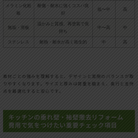
メラミン化粧
耐傷・耐水に強くコスパ良
低〜中
高
板
好
温かみと質感、再塗装で長
無垢・突板
中〜高
中
持ち
ステンレス
耐熱・耐水が高く衛生的
中
高
素材ごとの強みを理解すると、デザインと実用のバランスが取
りやすくなります。サイズと厚みは荷重を踏まえ、奥行と支持
点を最適化すると安心です。
キッチンの垂れ壁・袖壁撤去リフォーム
費用で気をつけたい重要チェック項目