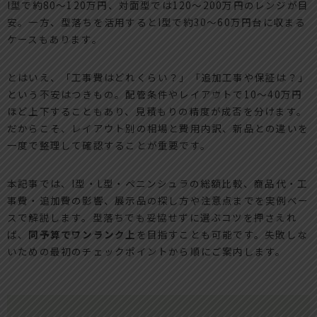
I型で約80～120万円、対面型では120～200万円のレンジが目
安。一方、型落ちを活用するとI型で約30～60万円台に収まる
ケースもあります。
とはいえ、「工事費はどれくらい？」「追加工事や保証は？」
という不安はつきもの。配管条件やレイアウトで10～40万円
ほど上下することもあり、見積もりの精度が成否を分けます。
だからこそ、レイアウト別の相場と費用内訳、新品との違いを
一度で整理して確認することが重要です。
本記事では、I型・L型・ペニンシュラの総額比較、商品代・工
事費・追加費の影響、展示品の探し方や注意点までを実例ベー
スで解説します。型落ちでも妥協せずに選ぶコツを押さえれ
ば、
同予算でワンランク上
を目指すことも可能です。失敗しな
いための最初のチェックポイントから順にご案内します。