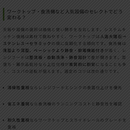
ワークトップ・食洗機など人気設備のセレクトでどう
変わる？
天板や設備の選択は価格と使い勝手を左右します。システムキ
ッチン価格は素材で跳ねやすく、ワークトップは
人造大理石→
ステンレス→セラミック
の順に高額化する傾向です。食洗機は
浅型より深型、ベーシックより静音・節電機能付き
が高く、レ
ンジフードは
整流板・自動洗浄・静音設計
で差が開きます。型
落ち・展示品処分なら上位仕様が
実質的に割安
になることも多
く、コスパの逆転が狙えます。選定のコツは次の通りです。
清掃性重視
ならレンジフードとシンクの表面仕上げを優先
省エネ重視
なら食洗機のランニングコストと静音性を確認
耐久性重視
ならワークトップとスライドレールのグレードを
重視