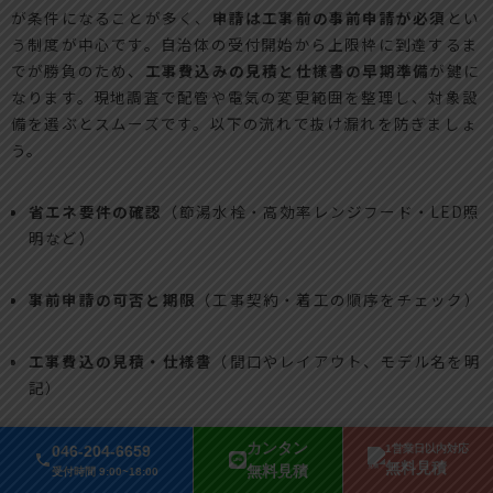
が条件になることが多く、
申請は工事前の事前申請が必須
とい
う制度が中心です。自治体の受付開始から上限枠に到達するま
でが勝負のため、
工事費込みの見積と仕様書の早期準備
が鍵に
なります。現地調査で配管や電気の変更範囲を整理し、対象設
備を選ぶとスムーズです。以下の流れで抜け漏れを防ぎましょ
う。
省エネ要件の確認
（節湯水栓・高効率レンジフード・LED照
明など）
事前申請の可否と期限
（工事契約・着工の順序をチェック）
工事費込の見積・仕様書
（間口やレイアウト、モデル名を明
記）
補足として、ショールームの展示品やアウトレット採用でも、
カンタン
046-204-6659
1営業日以内対応
無料見積
要件を満たす設備なら対象になる場合があります。
無料見積
受付時間 9:00~18:00