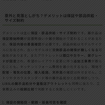
意外と見落としがち？デメリットは保証や部品供給・
サイズ制約
デメリットは主に
保証・部品供給・サイズ制約
です。展示品は
保証開始時期
が設置時扱いか展示開始かで変わることがあるた
め、
保証内容の書面確認
が必要です。部品供給はモデルサイク
ルに左右され、古いモデルほど
交換部品の確保が難しくなる
可
能性があります。またアウトレットは
間口やカラー、扉グレー
ドが固定
され、希望のレイアウト変更に伴う
追加工事費
が膨ら
むことも。キッチンリフォーム費用を最小化するなら、現地で
配管・電気の位置、搬入経路、天井高
の確認は外せません。ニ
トリやタカラスタンダード等の展示品処分と比較検討しつつ、
LIXILの展示品処分や量販店アウトレット
も同時に当たり、工
事費込みの
総額比較
で判断すると失敗しにくいです。
保証の開始日・範囲・延長可否を確認