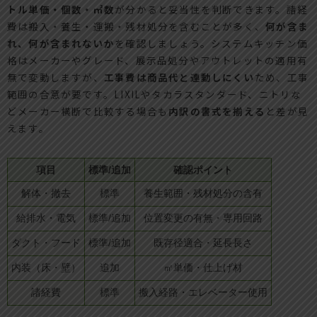
トル単価・個数・㎡数
が分かると妥当性を判断できます。諸経
費は搬入・養生・運搬・残材処分を含むことが多く、
何が含ま
れ、何が含まれないか
を確認しましょう。システムキッチン価
格はメーカーやグレード、展示品処分やアウトレットの適用有
無で変動しますが、
工事費は商品代と連動しにくい
ため、工事
範囲の合意が要です。LIXILやタカラスタンダード、ニトリな
どメーカー横断で比較する場合も
内訳の書式を揃える
と差が見
えます。
項目
標準/追加
確認ポイント
解体・撤去
標準
養生範囲・残材処分の含有
給排水・電気
標準/追加
位置変更の有無・専用回路
ダクト・フード
標準/追加
既存径適合・延長長さ
内装（床・壁）
追加
㎡単価・仕上げ材
諸経費
標準
搬入経路・エレベーター使用