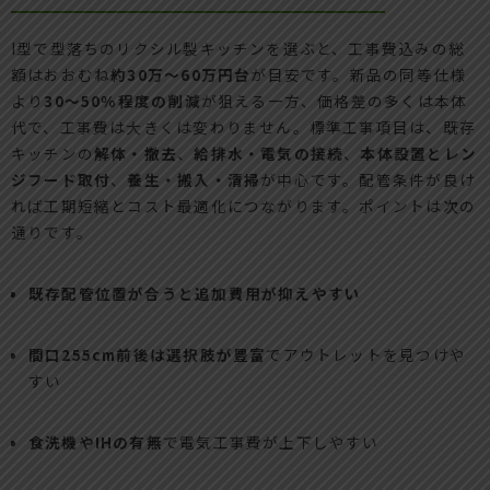
I型で型落ちのリクシル製キッチンを選ぶと、工事費込みの総
額はおおむね
約30万〜60万円台
が目安です。新品の同等仕様
より
30〜50％程度の削減
が狙える一方、価格差の多くは本体
代で、工事費は大きくは変わりません。標準工事項目は、既存
キッチンの
解体・撤去
、
給排水・電気の接続
、
本体設置とレン
ジフード取付
、
養生・搬入・清掃
が中心です。配管条件が良け
れば工期短縮とコスト最適化につながります。ポイントは次の
通りです。
既存配管位置が合うと追加費用が抑えやすい
間口255cm前後は選択肢が豊富
でアウトレットを見つけや
すい
食洗機やIHの有無
で電気工事費が上下しやすい