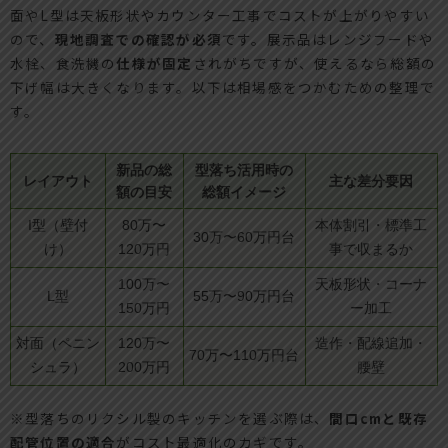
面やL型は天板形状やカウンター工事でコストが上がりやすい
ので、
現地調査での確認が必須
です。展示品はレンジフードや
水栓、食洗機の
仕様が固定
されがちですが、使えるなら総額の
下げ幅は大きくなります。以下は相場感をつかむための整理で
す。
新品の総
型落ち活用時の
レイアウト
主な差分要因
額の目安
総額イメージ
I型（壁付
80万〜
本体割引・標準工
30万〜60万円台
け）
120万円
事で収まるか
100万〜
天板形状・コーナ
L型
55万〜90万円台
150万円
ー加工
対面（ペニン
120万〜
造作・配線追加・
70万〜110万円台
シュラ）
200万円
腰壁
※型落ちのリクシル製のキッチンを選ぶ際は、
間口cmと既存
配管位置の適合
がコスト最適化のカギです。