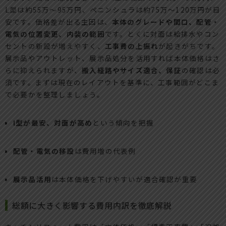
L型は約55万〜95万円、ペニンシュラは約75万〜120万円が目
安です。価格差が出る主因は、
本体のグレードや間口、配管・
電気の位置変更、内装の範囲
です。とくに対面は給排水やコン
セントの新設が増えやすく、
工事費の上振れ
が起きがちです。
展示品やアウトレット、展示品処分を活用すれば本体価格はさ
らに抑えられますが、
搬入経路やサイズ適合、保証
の確認は必
須です。まずは現在のレイアウトを基準に、工事範囲がどこま
で必要かを整理しましょう。
I型が最安、対面が高め
という傾向を把握
配管・電気の移設
は費用増の代表例
展示品活用
は本体価格を下げやすいが適合確認が重要
総額に大きく影響する費用内訳を徹底解説