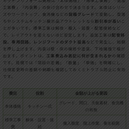
キッチンリフォーム費用は「本体価格」「標準工事費」「追加
工事費」「内装費」の掛け合わせで決まります。本体はシリー
ズやワークトップ、食洗機などの
設備グレード
で変動し、型落
ちやシステムキッチン展示品アウトレットなら
割引率が高い
こ
とが多いです。標準工事は解体・搬入・設置・配管接続など
で、レイアウトを変えないほど安定します。追加工事は
配管移
設、専用回路、レンジフードのダクト延長
などで発生し、総額
を押し上げます。内装は壁・床の補修や塗装、下地補強で幅が
出ます。ポイントは、
工事費込み表記に何が含まれるか
の確認
です。見積では「項目の定義」「数量」「単価」を明確にし、
仕様変更時の差額や納期も確認しておくとトラブル防止に有効
です。
費目
役割
金額が上がる要因
グレード、間口、天板素材、食洗機
本体価格
キッチン一式
の有無
標準工事
解体・設置・接
搬入難度、階上作業、養生範囲
費
続