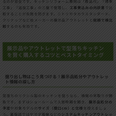
るのが安全です。キッチンリフォーム費用は「商品代」「標準
工事」「追加工事」の三層で管理し、
工事費込みの内訳書
で比
較することが失敗を防ぎます。ニトリやタカラスタンダード、
クリナップなど他メーカーの展示品アウトレットと
総額で横比
較
するのも有効です。
展示品やアウトレットで型落ちキッチン
を賢く購入するコツとベストタイミング
掘り出し物はこう見つける！展示品処分やアウトレッ
ト情報の探し方
型落ちのリクシル製のキッチンを狙うなら、情報の早取りが勝
負です。まずはショールームで入替時期を聞き、
展示品処分の
予定
や対象モデルの
サイズ（間口cm）と仕様
を控えましょ
う。量販店ではヤマダ電機などの
システムキッチンアウトレッ