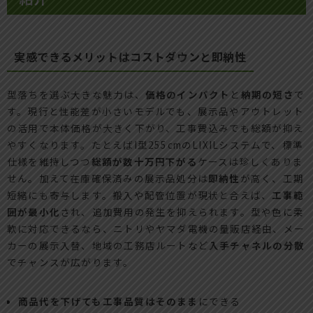
実感できるメリットはコストダウンと即納性
型落ちを選ぶ大きな魅力は、
価格のインパクト
と
納期の短さ
で
す。現行と性能差が小さいモデルでも、展示品やアウトレット
の活用で本体価格が大きく下がり、工事費込みでも総額が抑え
やすくなります。たとえばI型255cmのLIXILシステムで、標準
仕様を維持しつつ
総額が数十万円下がる
ケースは珍しくありま
せん。加えて在庫確保済みの展示品処分は
即納性
が高く、工期
短縮にも寄与します。搬入や配管位置が現状と合えば、
工事範
囲が最小化
され、追加費用の発生を抑えられます。型や色に柔
軟に対応できるなら、ニトリやヤマダ電機の量販店経由、メー
カーの展示入替、地域の工務店ルートなど
入手チャネルの分散
でチャンスが広がります。
商品代を下げても工事品質はそのまま
にできる