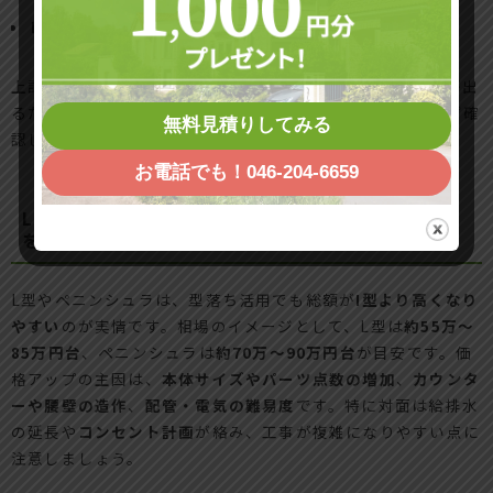
レンジフードのダクト・規格調整
：2万〜6万円前後
上記はよくある範囲感です。築年数やマンション規約で差が出
るため、
工事範囲の線引き
と
追加費用の条件
を見積書で必ず確
無料見積りしてみる
認してください。
お電話でも！046-204-6659
L型やペニンシュラの相場と価格アップが起こる理由
をわかりやすく
L型やペニンシュラは、型落ち活用でも総額が
I型より高くなり
やすい
のが実情です。相場のイメージとして、L型は
約55万〜
85万円台
、ペニンシュラは
約70万〜90万円台
が目安です。価
格アップの主因は、
本体サイズやパーツ点数の増加
、
カウンタ
ーや腰壁の造作
、
配管・電気の難易度
です。特に対面は給排水
の延長や
コンセント計画
が絡み、工事が複雑になりやすい点に
注意しましょう。