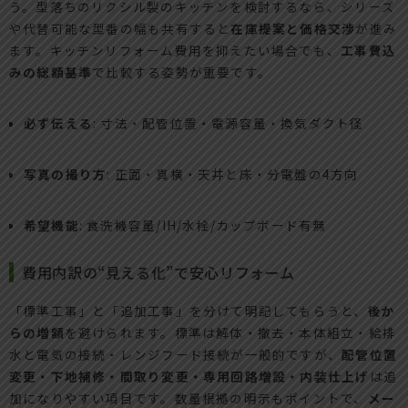
う。型落ちのリクシル製のキッチンを検討するなら、シリーズ
や代替可能な型番の幅も共有すると
在庫提案と価格交渉
が進み
ます。キッチンリフォーム費用を抑えたい場合でも、
工事費込
みの総額基準
で比較する姿勢が重要です。
必ず伝える
: 寸法・配管位置・電源容量・換気ダクト径
写真の撮り方
: 正面・真横・天井と床・分電盤の4方向
希望機能
: 食洗機容量/IH/水栓/カップボード有無
費用内訳の“見える化”で安心リフォーム
「標準工事」と「追加工事」を分けて明記してもらうと、
後か
らの増額
を避けられます。標準は解体・撤去・本体組立・給排
水と電気の接続・レンジフード接続が一般的ですが、
配管位置
変更・下地補修・間取り変更・専用回路増設・内装仕上げ
は追
加になりやすい項目です。数量根拠の明示もポイントで、
メー