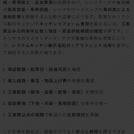
格・標準施工・追加費用
の内訳を分け、レンジフードや食洗機
の
電源容量・専用回路
、シンクやワークトップの
素材差による
価格影響
を把握すると比較が正確になります。型落ちのリクシ
ル製のキッチンで
キッチンリフォーム費用
を抑えるには、
工事
費込みの同条件比較
と
保証・部品供給期間の確認
が肝です。ニ
トリやタカラスタンダード、ヤマダ電機の事例も参考にしつ
つ、
システムキッチン展示品処分
と
アウトレット活用
を並行し
て検討すると失敗が減ります。
保証範囲・起算日・延長可否
を確認
搬入経路・養生・階段上げ費
の有無を確認
工事範囲（解体・設置・配管・電気）
を明文化
追加費用（下地・内装・専用回路）
の条件を統一
工事費込みの総額
で新品との
比較検討
を実施
この手順を踏めば、価格だけでなく
安心と納得
も両立できま