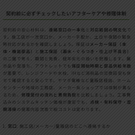
契約前に必ずチェックしたいアフターケアや修理体制
契約前の安心材料は、
連絡窓口の一本化
と
対応範囲の明文化
で
す。施工店が一次窓口か、メーカー手配か、土日や夜間の緊急
時対応があるかを確認しましょう。保証は
メーカー保証（本
体・機能部品）
と
施工保証（漏水・ぐらつき・仕上げ不具合）
の二層で考え、期間と免責、経年劣化の扱いを把握します。展
示品や型落ち、アウトレットでも
保証開始時期と部品供給年数
が重要で、レンジフードや水栓、IHなど消耗品の交換目安も併
せて確認すると安心です。ヤマダ電機など量販店経由、ホーム
センターや地域の工務店、メーカー系ショップでは体制が異な
るため、
修理受付の流れと費用負担
を比較しましょう。工事費
込みのシステムキッチン価格が激安でも、
点検・有料保守・定
期清掃
の提案内容次第で総コストは変わります。
窓口
: 施工店/メーカー/量販店のどこへ連絡するか