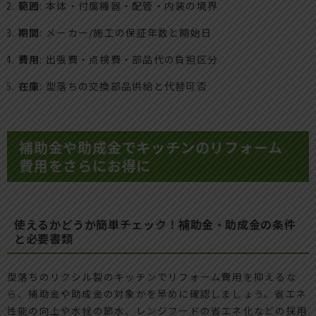
範囲
: 本体・付属機器・配管・内装の境界
期間
: メーカー/施工の保証年数と開始日
費用
: 出張費・点検費・部品代の負担区分
在庫
: 型落ちの交換部品供給と代替可否
補助金や助成金でキッチンのリフォーム
費用をさらにお得に
使えるかどうか簡単チェック！補助金・助成金の条件
と必要書類
型落ちのリクシル製のキッチンでリフォーム費用を抑えるな
ら、補助金や助成金の対象かを早めに確認しましょう。省エネ
性能の向上や水栓の節水、レンジフードの省エネ化などの採用