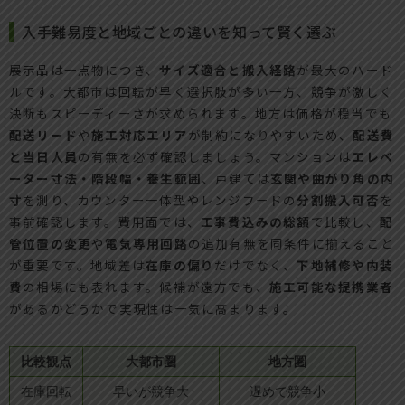
入手難易度と地域ごとの違いを知って賢く選ぶ
展示品は一点物につき、
サイズ適合と搬入経路
が最大のハード
ルです。大都市は回転が早く選択肢が多い一方、競争が激しく
決断もスピーディーさが求められます。地方は価格が穏当でも
配送リード
や
施工対応エリア
が制約になりやすいため、
配送費
と当日人員
の有無を必ず確認しましょう。マンションは
エレベ
ーター寸法・階段幅・養生範囲
、戸建ては
玄関や曲がり角の内
寸
を測り、カウンター一体型やレンジフードの
分割搬入可否
を
事前確認します。費用面では、
工事費込みの総額
で比較し、
配
管位置の変更
や
電気専用回路
の追加有無を同条件に揃えること
が重要です。地域差は
在庫の偏り
だけでなく、
下地補修や内装
費
の相場にも表れます。候補が遠方でも、
施工可能な提携業者
があるかどうかで実現性は一気に高まります。
比較観点
大都市圏
地方圏
在庫回転
早いが競争大
遅めで競争小