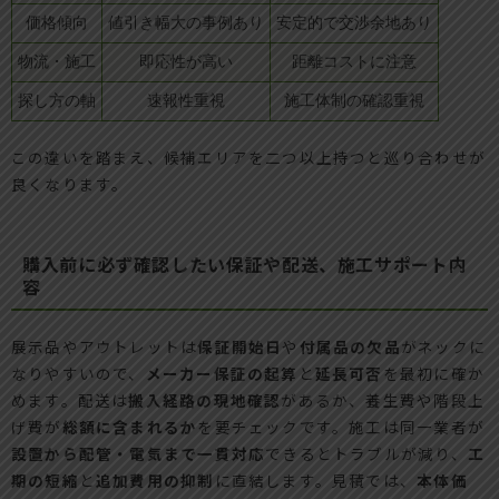
価格傾向
値引き幅大の事例あり
安定的で交渉余地あり
物流・施工
即応性が高い
距離コストに注意
探し方の軸
速報性重視
施工体制の確認重視
この違いを踏まえ、候補エリアを二つ以上持つと巡り合わせが
良くなります。
購入前に必ず確認したい保証や配送、施工サポート内
容
展示品やアウトレットは
保証開始日
や
付属品の欠品
がネックに
なりやすいので、
メーカー保証の起算
と
延長可否
を最初に確か
めます。配送は
搬入経路の現地確認
があるか、養生費や階段上
げ費が
総額に含まれるか
を要チェックです。施工は同一業者が
設置から配管・電気まで一貫対応
できるとトラブルが減り、
工
期の短縮
と
追加費用の抑制
に直結します。見積では、
本体価