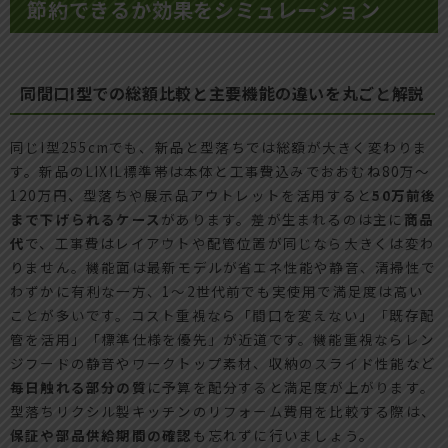
節約できるか効果をシミュレーション
同間口I型での総額比較と主要機能の違いを丸ごと解説
同じI型255cmでも、新品と型落ちでは総額が大きく変わりま
す。新品のLIXIL標準帯は本体と工事費込みでおおむね80万〜
120万円、型落ちや展示品アウトレットを活用すると
50万前後
まで下げられるケース
があります。差が生まれるのは主に
商品
代
で、工事費はレイアウトや配管位置が同じなら大きくは変わ
りません。機能面は最新モデルが省エネ性能や静音、清掃性で
わずかに有利な一方、1〜2世代前でも実使用で満足度は高い
ことが多いです。コスト重視なら「間口を変えない」「既存配
管を活用」「標準仕様を優先」が近道です。機能重視ならレン
ジフードの静音やワークトップ素材、収納のスライド性能など
毎日触れる部分の質
に予算を配分すると満足度が上がります。
型落ちリクシル製キッチンのリフォーム費用を比較する際は、
保証や部品供給期間の確認
も忘れずに行いましょう。