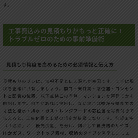
す。
工事費込みの見積もりがもっと正確に！
トラブルゼロのための事前準備術
見積もり精度を高めるための必須情報と伝え方
見積もりのブレは、情報不足と伝え漏れが主因です。まずは現
状を正確に共有しましょう。
間口・天井高・窓位置・コンセン
トと配管の位置
、床下点検口の有無、マンションか戸建てかを
明記します。図面があれば提出し、ない場合は
壁から壁までの
寸法と給水・排水・ガス・レンジフードの芯位置
を写真付きで
伝えると、工事範囲と工期の想定が精緻になります。希望条件
は「必須」と「優先度低」を分け、例として
食洗機のサイズ、
IHかガス、ワークトップ素材、収納のタイプ
を列挙しましょ