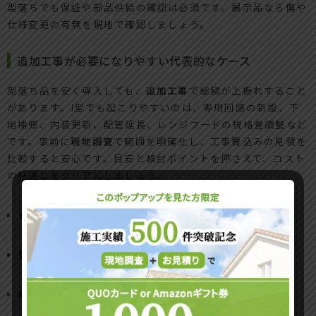
型落ちでも保証や部品供給の確認は必須です。展示品なら傷や
仕様変更の有無を現地で確認しましょう。
追加工事が必要になりやすい代表的なケース
型落ち品を安く導入しても、
追加工事
で総額が上振れすること
があります。I型でも起こりやすいのは、専用回路の新設、下
地補修、内装更新、配管延長、レンジフードの規格差調整など
です。事前に
現地調査
で範囲を明確化し、工事費込みの見積を
比較すると安心です。目安と検討ポイントを押さえて、コスト
の見通しをクリアにしましょう。
食洗機・IHの専用回路新設
：2万〜8万円前後
壁・床の下地補修や内装更新
：5万〜20万円前後
給排水の位置調整・延長
：3万〜10万円前後