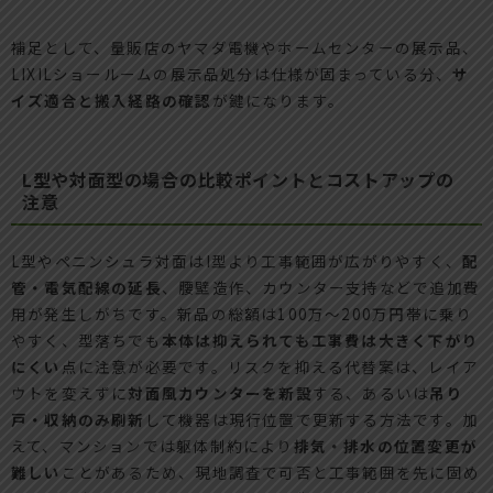
補足として、量販店のヤマダ電機やホームセンターの展示品、
LIXILショールームの展示品処分は仕様が固まっている分、
サ
イズ適合と搬入経路の確認
が鍵になります。
L型や対面型の場合の比較ポイントとコストアップの
注意
L型やペニンシュラ対面はI型より工事範囲が広がりやすく、
配
管・電気配線の延長
、腰壁造作、カウンター支持などで追加費
用が発生しがちです。新品の総額は100万〜200万円帯に乗り
やすく、型落ちでも
本体は抑えられても工事費は大きく下がり
にくい
点に注意が必要です。リスクを抑える代替案は、レイア
ウトを変えずに
対面風カウンターを新設
する、あるいは
吊り
戸・収納のみ刷新
して機器は現行位置で更新する方法です。加
えて、マンションでは躯体制約により
排気・排水の位置変更が
難しい
ことがあるため、現地調査で可否と工事範囲を先に固め