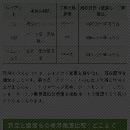
レイアウ
工事の難
総額目安（型落ち・工事
本体の傾向
ト
易度
費込）
I型
構成がシンプル
低〜中
約30万〜60万円台
パーツ増・天板
L型
中
約55万〜85万円台
長い
ペニンシ
造作・配管延長
中〜高
約70万〜90万円台
ュラ
増
費用を抑えるコツは、
レイアウト変更を最小化
し、
既存配管を
活かす
ことです。展示品・アウトレットの在庫は時期と地域で
差が出るため、ニトリやヤマダ電機、ホームセンター、LIXIL
ショールームの
展示品処分情報を複数ルートで確認
すると見つ
かりやすくなります。
新品と型落ちの費用徹底比較！どこまで