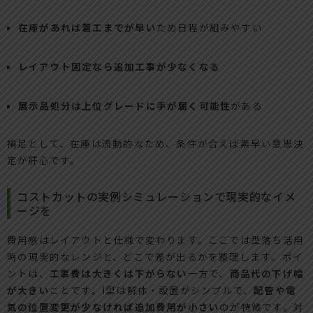
在庫があれば着工までが早い
ため日程が組みやすい
レイアウト固定なら追加工事が少なくなる
展示品処分は上位グレードに手が届く可能性
がある
補足として、在庫は流動的なため、条件が合えば素早い意思決
定が肝心です。
コストカットの実例シミュレーションで現実的なイメ
ージを
費用感はレイアウトと仕様で変わります。ここでは型落ち活用
時の現実的なレンジと、どこで差が出るかを整理します。ポイ
ントは、
工事費は大きくは下がらない
一方で、
商品代の下げ幅
が大きい
ことです。I型は解体・設置がシンプルで、
配管や電
気の位置変更が少なければ追加費用が小さい
のが特徴です。対