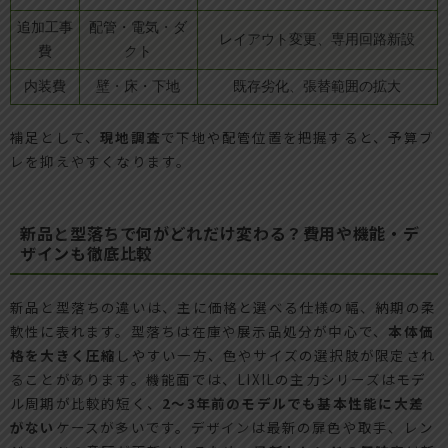
追加工事
配管・電気・ダ
レイアウト変更、専用回路新設
費
クト
内装費
壁・床・下地
既存劣化、張替範囲の拡大
補足として、
現地調査
で下地や配管位置を把握すると、予算ブ
レを抑えやすくなります。
新品と型落ちで何がどれだけ変わる？費用や機能・デ
ザインも徹底比較
新品と型落ちの違いは、主に価格と選べる仕様の幅、納期の柔
軟性に表れます。型落ちは在庫や展示品処分が中心で、
本体価
格を大きく圧縮
しやすい一方、色やサイズの選択肢が限定され
ることがあります。機能面では、LIXILの主力シリーズはモデ
ル周期が比較的短く、
2〜3年前のモデルでも基本性能に大差
がない
ケースが多いです。デザインは最新の扉色や取手、レン