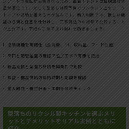
ジフードの意匠が更新されるため、
最新トレンドの反映度
は新
品が優位です。対して型落ちは同予算でワンランク上のワーク
トップや収納を狙えるのが強みです。購入判断では、
欲しい機
能の必須と任意を仕分け
し、工事費込みの総額で比較すること
が重要です。下記の手順で抜け漏れを防ぎましょう。
必須機能を明確化
（食洗機、IH、収納量、フード性能）
間口と配管位置の確認
で追加工事の有無を把握
新品見積と型落ち見積を同条件で比較
保証・部品供給の開始時期と期間を確認
搬入経路・養生計画・工期
を最終チェック
型落ちのリクシル製キッチンを選ぶメリ
ットとデメリットをリアル実例とともに
紹介