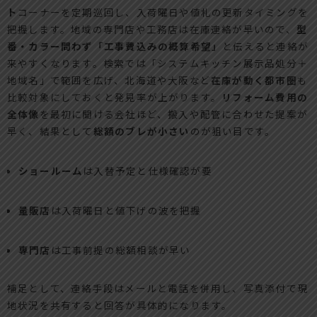
ト
コーナーを定期巡回し、入荷曜日や値札の更新タイミングを
把握します。地域の専門店や工務店は在庫連絡が早いので、
型
番・カラー問わず「工事費込みの概算希望」
と伝えると連絡が
来やすくなります。検索では「システムキッチン展示品処分＋
地域名」で範囲を広げ、北海道や大阪など
在庫が動く都市圏
も
比較対象にしておくと発見率が上がります。
リフォーム費用の
全体像
を最初に聞ける会社ほど、搬入や配管に合わせた提案が
早く、結果として
総額のブレが小さい
のが狙い目です。
ショールーム
は入替予定と仕様確認が要
量販店
は入荷曜日と値下げの波を把握
専門店
は工事前提の総額相談が早い
補足として、連絡手段はメールと電話を併用し、写真添付で現
地状況を共有すると回答が具体的になります。